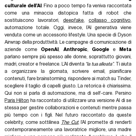
culturale dell’AI
. Fino a poco tempo fa veniva raccontata
come una minaccia distopica fatta di robot che
sostituiscono lavoratori,
deepfake
,
collasso cognitivo
,
automazione totale. Oggi, invece, l’AI generativa viene
venduta come un accessorio lifestyle. Una specie di Dyson
Airwrap della produttività. Le campagne di comunicazione di
aziende come
OpenAI
,
Anthropic
,
Google
e
Meta
parlano sempre più spesso alle donne, soprattutto giovani,
madri, creator e freelance. L’AI diventa
“la tua alleata”
. Ti aiuta
a organizzare la giornata, scrivere email, pianificare
contenuti, fare brainstorming, rispondere ai match su Tinder,
scegliere il taglio di capelli giusto. La retorica è chiarissima.
Qui non si parla di automazione, ma di self-care. Persino
Paris Hilton
ha raccontato di utilizzare una versione AI di se
stessa per gestire collaborazioni e contenuti mentre passa
più tempo con i figli. Nel futuro raccontato da queste
celebrity, come sottilinea
The Cut
, l’AI promette di renderti
contemporaneamente una lavoratrice migliore, una madre