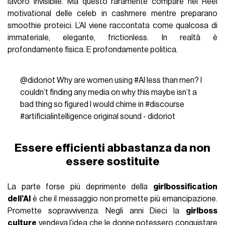
lavoro invisibile. Ma questo raramente compare nei Reel
motivational delle celeb in cashmere mentre preparano
smoothie proteici. L’AI viene raccontata come qualcosa di
immateriale, elegante, frictionless. In realtà è
profondamente fisica. E profondamente politica.
@didoriot
Why are women using
#AI
less than men? I
couldn’t finding any media on why this maybe isn’t a
bad thing so figured I would chime in
#discourse
#artificialintelligence
original sound - didoriot
Essere efficienti abbastanza da non
essere sostituite
La parte forse più deprimente della
girlbossification
dell’AI
è che il messaggio non promette più emancipazione.
Promette sopravvivenza. Negli anni Dieci la
girlboss
culture
vendeva l’idea che le donne potessero conquistare