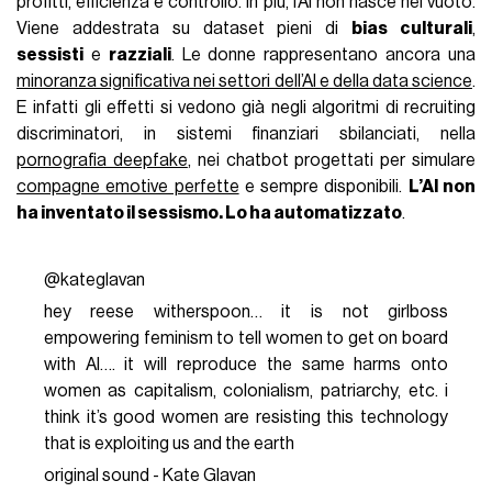
profitti, efficienza e controllo. In più, l’AI non nasce nel vuoto.
Viene addestrata su dataset pieni di
bias culturali
,
sessisti
e
razziali
. Le donne rappresentano ancora una
minoranza significativa nei settori dell’AI e della data science
.
E infatti gli effetti si vedono già negli algoritmi di recruiting
discriminatori, in sistemi finanziari sbilanciati, nella
pornografia deepfake
, nei chatbot progettati per simulare
compagne emotive perfette
e sempre disponibili.
L’AI non
ha inventato il sessismo. Lo ha automatizzato
.
@kateglavan
hey reese witherspoon… it is not girlboss
empowering feminism to tell women to get on board
with AI…. it will reproduce the same harms onto
women as capitalism, colonialism, patriarchy, etc. i
think it’s good women are resisting this technology
that is exploiting us and the earth
original sound - Kate Glavan