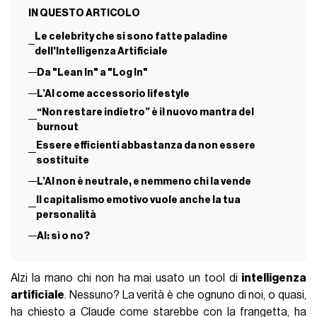
IN QUESTO ARTICOLO
Le celebrity che si sono fatte paladine
dell'Intelligenza Artificiale
Da "Lean In" a "Log In"
L’AI come accessorio lifestyle
“Non restare indietro” è il nuovo mantra del
burnout
Essere efficienti abbastanza da non essere
sostituite
L’AI non è neutrale, e nemmeno chi la vende
Il capitalismo emotivo vuole anche la tua
personalità
AI: sì o no?
Alzi la mano chi non ha mai usato un tool di
intelligenza
artificiale
. Nessuno? La verità è che ognuno di noi, o quasi,
ha chiesto a Claude come starebbe con la frangetta, ha