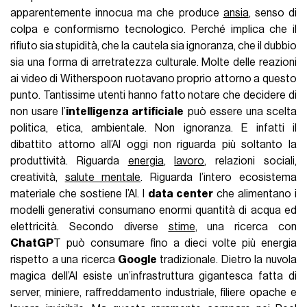
apparentemente innocua ma che produce
ansia
, senso di
colpa e conformismo tecnologico. Perché implica che il
rifiuto sia stupidità, che la cautela sia ignoranza, che il dubbio
sia una forma di arretratezza culturale. Molte delle reazioni
ai video di Witherspoon ruotavano proprio attorno a questo
punto. Tantissime utenti hanno fatto notare che decidere di
non usare l’
intelligenza artificiale
può essere una scelta
politica, etica, ambientale. Non ignoranza. E infatti il
dibattito attorno all’AI oggi non riguarda più soltanto la
produttività. Riguarda
energia
,
lavoro
, relazioni sociali,
creatività,
salute mentale
. Riguarda l’intero ecosistema
materiale che sostiene l’AI. I
data center
che alimentano i
modelli generativi consumano enormi quantità di acqua ed
elettricità. Secondo diverse
stime
, una ricerca con
ChatGP
T può consumare fino a dieci volte più energia
rispetto a una ricerca
Google
tradizionale. Dietro la nuvola
magica dell’AI esiste un’infrastruttura gigantesca fatta di
server, miniere, raffreddamento industriale, filiere opache e