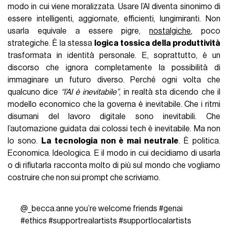
modo in cui viene moralizzata. Usare l’AI diventa sinonimo di
essere intelligenti, aggiornate, efficienti, lungimiranti. Non
usarla equivale a essere pigre,
nostalgiche
, poco
strategiche. È la stessa
logica tossica della produttività
trasformata in identità personale. E, soprattutto, è un
discorso che ignora completamente la possibilità di
immaginare un futuro diverso. Perché ogni volta che
qualcuno dice
“l’AI è inevitabile”
, in realtà sta dicendo che il
modello economico che la governa è inevitabile. Che i ritmi
disumani del lavoro digitale sono inevitabili. Che
l’automazione guidata dai colossi tech è inevitabile. Ma non
lo sono.
La tecnologia non è mai neutrale
. È politica.
Economica. Ideologica. E il modo in cui decidiamo di usarla
o di rifiutarla racconta molto di più sul mondo che vogliamo
costruire che non sui prompt che scriviamo.
@_becca.anne
you’re welcome friends
#genai
#ethics
#supportrealartists
#supportlocalartists