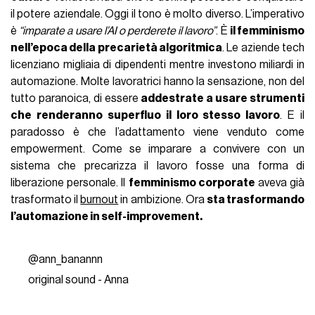
il potere aziendale. Oggi il tono è molto diverso. L’imperativo
è
“imparate a usare l’AI o perderete il lavoro”
. È
il femminismo
nell’epoca della precarietà algoritmica
. Le aziende tech
licenziano migliaia di dipendenti mentre investono miliardi in
automazione. Molte lavoratrici hanno la sensazione, non del
tutto paranoica, di essere
addestrate a usare strumenti
che renderanno superfluo il loro stesso lavoro
. E il
paradosso è che l’adattamento viene venduto come
empowerment. Come se imparare a convivere con un
sistema che precarizza il lavoro fosse una forma di
liberazione personale. Il
femminismo corporate
aveva già
trasformato il
burnout
in ambizione. Ora
sta trasformando
l’automazione in self-improvement.
@ann_banannn
original sound - Anna