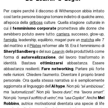
Per capire perché il discorso di Witherspoon abbia irritato
così tante persone bisogna tornare indietro di qualche anno,
all’epoca della
girlboss
culture. Quella stagione culturale in
cui il
femminismo corporate
prometteva alle donne che
avrebbero potuto avere tutto:
carriera
, successo, glow-up,
famiglia
, leadership, equilibrio, magari pure un
matcha
alle 7
del mattino e il
Pilates
reformer alle 18. Era il femminismo di
Sheryl Sandberg
e del suo
Lean In
, della produttività come
forma di
autorealizzazione
, del lavoro trasformato in
identità. Bastava
ottimizzarsi
abbastanza. Essere
abbastanza resilienti.
Fare networking
. Parlare più forte
nelle riunioni. Chiedere l’aumento. Diventare il proprio brand
personale. Ora quella stessa narrativa si è semplicemente
aggiornata al linguaggio dell’
AI hype
. Non più
“sii ambiziosa”
,
ma
“automatizzati”
. Non più
“lavora duro”
, ma
“lavora smart”
.
Non più
“rompi il soffitto di vetro”
, ma
“usa Copilot”
. Anche
Mel
Robbins
, autrice motivational diventata una specie di life