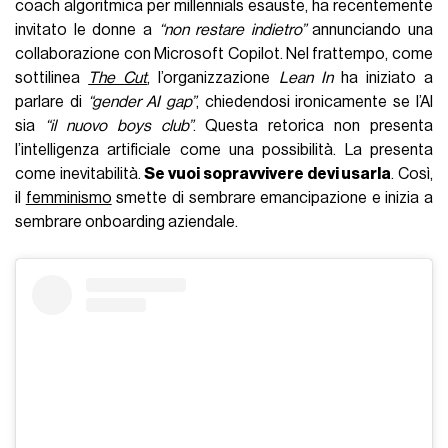
coach algoritmica per millennials esauste, ha recentemente
invitato le donne a
“non restare indietro”
annunciando una
collaborazione con Microsoft Copilot. Nel frattempo, come
sottilinea
The Cut
, l’organizzazione
Lean In
ha iniziato a
parlare di
“gender AI gap”
, chiedendosi ironicamente se l’AI
sia
“il nuovo boys club”
. Questa retorica non presenta
l’intelligenza artificiale come una possibilità. La presenta
come inevitabilità.
Se vuoi sopravvivere devi usarla
. Così,
il
femminismo
smette di sembrare emancipazione e inizia a
sembrare onboarding aziendale.