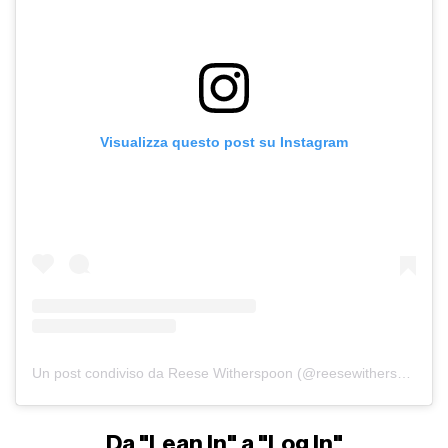
Visualizza questo post su Instagram
Un post condiviso da Reese Witherspoon (@reesewitherspoon)
Da "Lean In" a "Log In"