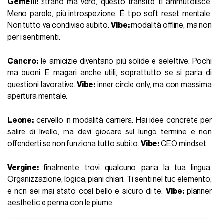
Gemelli:
strano ma vero, questo transito ti ammutolisce.
Meno parole, più introspezione. È tipo soft reset mentale.
Non tutto va condiviso subito.
Vibe:
modalità offline, ma non
per i sentimenti.
Cancro:
le amicizie diventano più solide e selettive. Pochi
ma buoni. E magari anche utili, soprattutto se si parla di
questioni lavorative.
Vibe:
inner circle only, ma con massima
apertura mentale.
Leone:
cervello in modalità carriera. Hai idee concrete per
salire di livello, ma devi giocare sul lungo termine e non
offenderti se non funziona tutto subito.
Vibe:
CEO mindset.
Vergine:
finalmente trovi qualcuno parla la tua lingua.
Organizzazione, logica, piani chiari. Ti senti nel tuo elemento,
e non sei mai stato così bello e sicuro di te.
Vibe:
planner
aesthetic e penna con le piume.