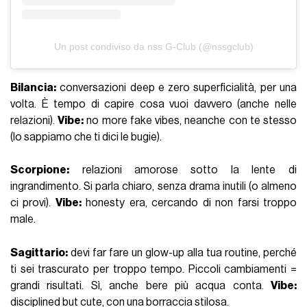
Un post condiviso da nss G-Club (@nssgclub)
Bilancia:
conversazioni deep e zero superficialità, per una
volta. È tempo di capire cosa vuoi davvero (anche nelle
relazioni).
Vibe:
no more fake vibes, neanche con te stesso
(lo sappiamo che ti dici le bugie).
Scorpione:
relazioni amorose sotto la lente di
ingrandimento. Si parla chiaro, senza drama inutili (o almeno
ci provi).
Vibe:
honesty era, cercando di non farsi troppo
male.
Sagittario:
devi far fare un glow-up alla tua routine, perché
ti sei trascurato per troppo tempo. Piccoli cambiamenti =
grandi risultati. Sì, anche bere più acqua conta.
Vibe:
disciplined but cute, con una borraccia stilosa.