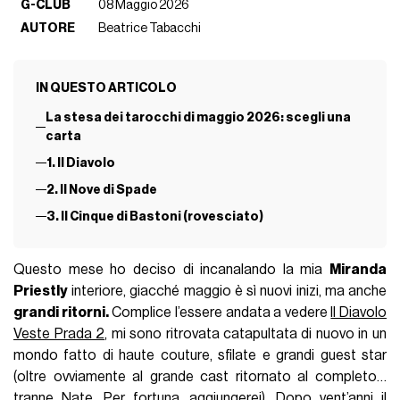
G-CLUB
08 Maggio 2026
AUTORE
Beatrice Tabacchi
IN QUESTO ARTICOLO
La stesa dei tarocchi di maggio 2026: scegli una
carta
1. Il Diavolo
2. Il Nove di Spade
3. Il Cinque di Bastoni (rovesciato)
Questo mese ho deciso di incanalando la mia
Miranda
Priestly
interiore, giacché maggio è sì nuovi inizi, ma anche
grandi ritorni.
Complice l’essere andata a vedere
Il Diavolo
Veste Prada 2
, mi sono ritrovata catapultata di nuovo in un
mondo fatto di haute couture, sfilate e grandi guest star
(oltre ovviamente al grande cast ritornato al completo…
tranne Nate. Per fortuna, aggiungerei). Dopo vent’anni
il