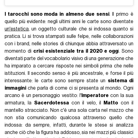
I tarocchi sono moda in almeno due sensi
. Il primo è
quello più evidente: negli ultimi anni le carte sono diventate
un'estetica
, un oggetto culturale che si indossa quanto si
pratica. Li si trova stampati sulle felpe, nelle collaborazioni
con i brand, nelle stories di chiunque abbia attraversato un
momento di
crisi esistenziale tra il 2020 e ogg
i. Sono
diventati parte del vocabolario visivo di una generazione che
ha imparato a cercare risposte nei simboli prima che nelle
istituzioni. Il secondo senso è più ancestrale, e forse il più
interessante: le carte sono sempre state un
sistema di
immagini
che parla di come ci si presenta al mondo. Ogni
arcano è un personaggio vestito: l'
Imperatore
con la sua
armatura, la
Sacerdotessa
con il velo, il
Matto
con il
mantello stracciato. Non c'è una sola carta nel mazzo che
non stia comunicando qualcosa attraverso quello che
indossa: da sempre, infatti, durante le stese si analizza
anche ciò che la figura ha addosso, sia nei mazzi più classici