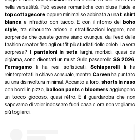
nella versatilità. Può essere romantiche con bluse fluide e
top cottagecore
oppure minimal se abbinata a una
t-shirt
bianca
e infradito con tacco. E con il ritorno del
boho
style
, tra silhouette ariose e stratificazioni leggere, non
sorprende che queste gonne siano ovunque, dai feed delle
fashion creator fino agli outfit più studiati delle celeb. La vera
sorpresa? I
pantaloni in seta
larghi, morbidi, quasi da
pigiama, sono diventati un must. Sulle passerelle
SS 2026
,
Ferragamo
li ha resi sofisticati,
Schiaparelli
li ha
reinterpretati in chiave sensuale, mentre
Carven
ha puntato
su una disinvoltura minimal. Accanto a loro,
shorts in raso
con bordi in pizzo,
balloon pants
e
bloomers
aggiungono
un tocco giocoso, quasi rétro. È il guardaroba che non
sapevamo di voler indossare fuori casa e ora non vogliamo
più toglierci.