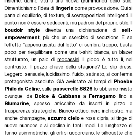
insieme, danno vita a una nuova grammatica dello stile.
Dimentichiamo l’idea di
lingerie
come provocazione. Qui si
parla di equilibrio, di texture, di sovrapposizioni intelligenti. Il
punto non è essere seducenti, ma padroni del proprio stile. Il
boudoir style
diventa una dichiarazione di
self-
empowerment
, più che un esercizio di seduzione. E se
l’effetto "appena uscita dal letto" ci sembra troppo, basta
poco per riequilibrare come una t-shirt bianca, un blazer
strutturato, un paio di
mocassini
. Il gioco è tutto lì, nel
contrasto. Il pezzo chiave della stagione? Lo
slip dress
.
Leggero, sensuale, lucidissimo, fluido, satinato, si conferma
protagonista assoluto. Già avvistato ai tempi di
Phoebe
Philo da Céline
, sulle
passerelle SS26
lo abbiamo rivisto
ovunque, da
Dolce & Gabbana
a
Ferragamo
fino a
Blumarine
, spesso arricchito da inserti in pizzo e
trasparenze strategiche. Bianco ottico, nero inchiostro, ma
anche champagne,
azzurro cielo
e rosa cipria, si tinge di
nuove nuances e si declina in tanti modi. Le lunghezze si
fanno asimmetriche, gli orli si accorciano, le silhouette che