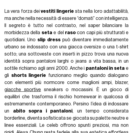
La vera forza dei
vestiti lingerie
sta nella loro adattabilità,
ma anche nella necessità di essere “domati” con intelligenza.
Il segreto è tutto nel contrasto, nel saper bilanciare la
morbidezza della
seta
e del
raso
con capi più strutturati e
quotidiani. Uno
slip dress
può diventare immediatamente
urbano se indossato con una giacca oversize o una t-shirt
sotto; una sottoveste con inserti in pizzo trova una nuova
identità sopra pantaloni larghi o jeans a vita bassa, in un
sottile richiamo agli anni 2000. Anche i
pantaloni in seta
e
gli
shorts lingerie
funzionano meglio quando dialogano
con elementi più normcore come maglioni ampi, blazer,
giacche sportive
sneakers o mocassini. È un gioco di
equilibri che trasforma il rischio homewear in qualcosa di
estremamente contemporaneo. Persino l’idea di indossare
un
abito sopra i pantaloni
, un tempo considerata
borderline, diventa sofisticata se giocata su palette neutre e
linee essenziali. Le celeb offrono spunti preziosi, ma non
rigidi.
Alexa Chung
resta fedele alla sua estetica effortless