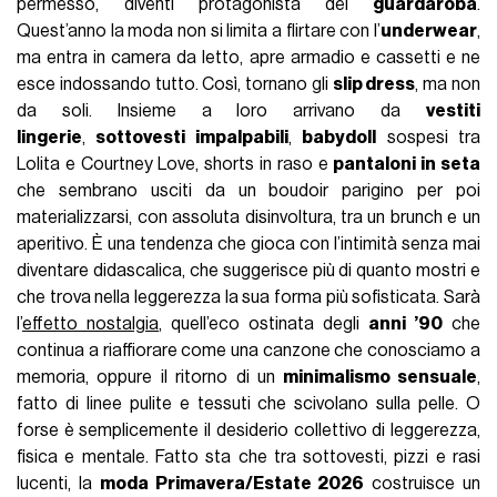
permesso, diventi protagonista del
guardaroba
.
Quest’anno la moda non si limita a flirtare con l’
underwear
,
ma entra in camera da letto, apre armadio e cassetti e ne
esce indossando tutto. Così, tornano gli
slip dress
, ma non
da soli. Insieme a loro arrivano da
vestiti
lingerie
,
sottovesti impalpabili
,
babydoll
sospesi tra
Lolita e Courtney Love, shorts in raso e
pantaloni in seta
che sembrano usciti da un boudoir parigino per poi
materializzarsi, con assoluta disinvoltura, tra un brunch e un
aperitivo. È una tendenza che gioca con l’intimità senza mai
diventare didascalica, che suggerisce più di quanto mostri e
che trova nella leggerezza la sua forma più sofisticata. Sarà
l’
effetto nostalgia
, quell’eco ostinata degli
anni ’90
che
continua a riaffiorare come una canzone che conosciamo a
memoria, oppure il ritorno di un
minimalismo sensuale
,
fatto di linee pulite e tessuti che scivolano sulla pelle. O
forse è semplicemente il desiderio collettivo di leggerezza,
fisica e mentale. Fatto sta che tra sottovesti, pizzi e rasi
lucenti, la
moda Primavera/Estate 2026
costruisce un