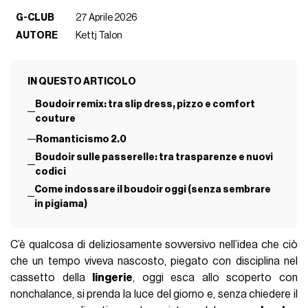
G-CLUB
27 Aprile 2026
AUTORE
Kettj Talon
IN QUESTO ARTICOLO
Boudoir remix: tra slip dress, pizzo e comfort
couture
Romanticismo 2.0
Boudoir sulle passerelle: tra trasparenze e nuovi
codici
Come indossare il boudoir oggi (senza sembrare
in pigiama)
C’è qualcosa di deliziosamente sovversivo nell’idea che ciò
che un tempo viveva nascosto, piegato con disciplina nel
cassetto della
lingerie
, oggi esca allo scoperto con
nonchalance, si prenda la luce del giorno e, senza chiedere il