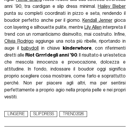
anni ’90, tra cardigan e slip dress minimal.
Hailey Bieber
punta su completi coordinati in pizzo e seta, rendendo il
boudoir perfetto anche per il giorno.
Kendall Jenner
gioca
con layering e silhouette pulite, mentre
Lily Allen
interpreta il
trend con un romanticismo disinvolto, mai costruito. Infine,
Olivia Rodrigo
aggiunge una nota più ribelle, riportando in
auge il
babydoll
in chiave
kinderwhore
, con riferimenti
diretti alle
Riot Grrrl degli anni ’90
. Il risultato è un’estetica
che mescola innocenza e provocazione, dolcezza e
attitudine. In fondo, indossare il boudoir oggi significa
proprio scegliere cosa mostrare, come farlo e soprattutto
perché. Non per piacere agli altri, ma per sentirsi
perfettamente a proprio agio nella propria pelle e nei propri
vestiti.
LINGERIE
SLIP DRESS
TREND 2026