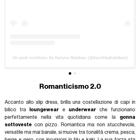
Un post condiviso da Karyna Balaban (@karishkabalaban)
Romanticismo 2.0
Accanto allo slip dress, brilla una costellazione di capi in
bilico tra
loungewear
e
underwear
che funzionano
perfettamente nella vita quotidiana come la
gonna
sottoveste
con pizzo. Romantica ma non stucchevole,
versatile ma mai banale, si muove tra tonalità crema, pesca,
beige e nero, con incursioni in blu e kaki. La sua forza sta