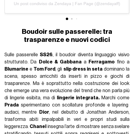
Un post condiviso da Zendaya | Fan Page (@zendayaff)
Boudoir sulle passerelle: tra
trasparenze e nuovi codici
Sulle passerelle
SS26
, il boudoir diventa linguaggio visivo
strutturato. Da
Dolce & Gabbana
a
Ferragamo
fino a
Blumarine
e
Tom Ford
, gli
slip dress in seta
dominano la
scena, spesso arricchiti da inserti in pizzo e giochi di
trasparenze. Ma è soprattutto nella costruzione dei look
che emerge una vera evoluzione del trend che non parla più
di lingerie esibita, ma di
lingerie integrata.
Marchi come
Prada
sperimentano con scollature profonde e layering
audaci, mentre
Dior
, nel debutto di Jonathan Anderson,
trasforma abiti impalpabili in veri e propri studi sulla
leggerezza.
Chanel
insegna l’arte di mostrare senza svelare
stratificando tessuti sottili sopra reggiseni e sottovesti,