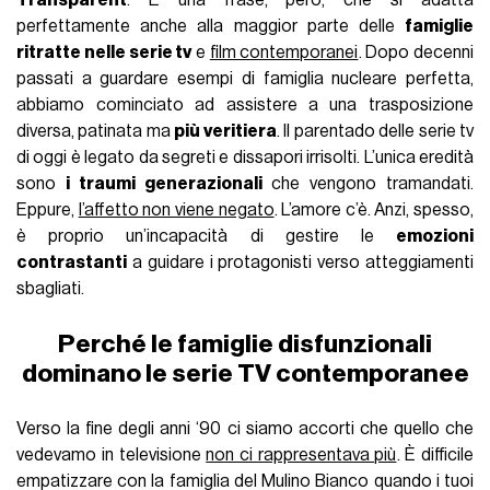
perfettamente anche alla maggior parte delle
famiglie
ritratte nelle serie tv
e
film contemporanei
. Dopo decenni
passati a guardare esempi di famiglia nucleare perfetta,
abbiamo cominciato ad assistere a una trasposizione
diversa, patinata ma
più veritiera
. Il parentado delle serie tv
di oggi è legato da segreti e dissapori irrisolti. L’unica eredità
sono
i traumi generazionali
che vengono tramandati.
Eppure,
l’affetto non viene negato
. L’amore c’è. Anzi, spesso,
è proprio un’incapacità di gestire le
emozioni
contrastanti
a guidare i protagonisti verso atteggiamenti
sbagliati.
Perché le famiglie disfunzionali
dominano le serie TV contemporanee
Verso la fine degli anni ‘90 ci siamo accorti che quello che
vedevamo in televisione
non ci rappresentava più
. È difficile
empatizzare con la famiglia del Mulino Bianco quando i tuoi