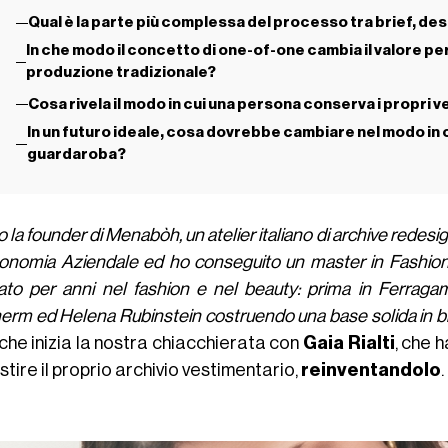
Qual è la parte più complessa del processo tra brief, des
In che modo il concetto di one-of-one cambia il valore per
produzione tradizionale?
Cosa rivela il modo in cui una persona conserva i propri ve
In un futuro ideale, cosa dovrebbe cambiare nel modo in 
guardaroba?
 la founder di Menabòh, un atelier italiano di archive redes
conomia Aziendale ed ho conseguito un master in Fashio
rato per anni nel fashion e nel beauty: prima in Ferraga
erm ed Helena Rubinstein costruendo una base solida in b
che inizia la nostra chiacchierata con
Gaia Rialti
, che 
stire il proprio archivio vestimentario,
reinventandolo
.