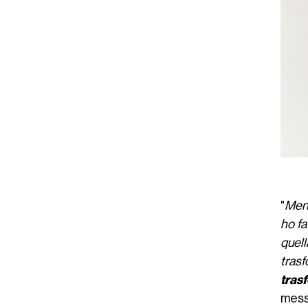
"
Mena
ho fa
quell
trasf
tras
mess