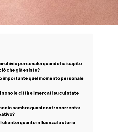
archivio personale: quando hai capito
ciò che già esiste?
tato importante quel momento personale
 sono le città e i mercati su cui state
proccio sembra quasi controcorrente:
eativo?
cliente: quanto influenza la storia