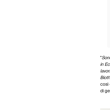
"
Sono
in E
lavo
Bioth
così 
di ge