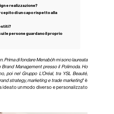
ign e realizzazione?
cepito di un capo rispetto alla
stiti?
cui le persone guardano il proprio
ign. Prima di fondare Menabòh mi sono laureata
n Brand Management presso il Polimoda. Ho
mo, poi nel Gruppo L'Oréal, tra YSL Beauté,
rand strategy, marketing e trade marketing
" è
ha ideato un modo diverso e personalizzato