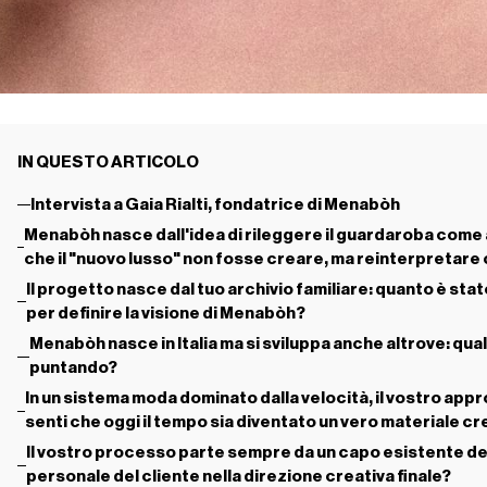
IN QUESTO ARTICOLO
Intervista a Gaia Rialti, fondatrice di Menabòh
Menabòh nasce dall'idea di rileggere il guardaroba come 
che il "nuovo lusso" non fosse creare, ma reinterpretare 
Il progetto nasce dal tuo archivio familiare: quanto è s
per definire la visione di Menabòh?
Menabòh nasce in Italia ma si sviluppa anche altrove: quali
puntando?
In un sistema moda dominato dalla velocità, il vostro ap
senti che oggi il tempo sia diventato un vero materiale cr
Il vostro processo parte sempre da un capo esistente del 
personale del cliente nella direzione creativa finale?