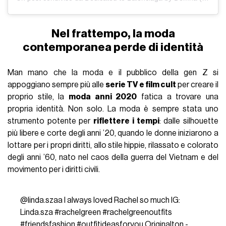
Nel frattempo, la moda
contemporanea perde di identità
Man mano che la moda e il pubblico della gen Z si
appoggiano sempre più alle
serie TV e film cult
per creare il
proprio stile, la
moda anni 2020
fatica a trovare una
propria identità. Non solo. La moda è sempre stata uno
strumento potente per
riflettere i tempi
: dalle silhouette
più libere e corte degli anni ’20, quando le donne iniziarono a
lottare per i propri diritti, allo stile hippie, rilassato e colorato
degli anni ’60, nato nel caos della guerra del Vietnam e del
movimento per i diritti civili.
@linda.szaa
I always loved Rachel so much IG:
Linda.sza
#rachelgreen
#rachelgreenoutfits
#friendsfashion
#outfitideasforyou
Originalton -