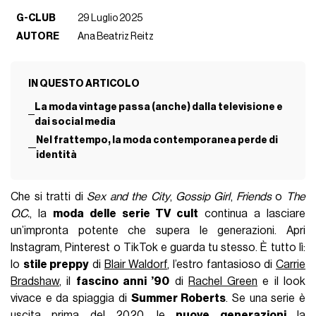
G-CLUB
29 Luglio 2025
AUTORE
Ana Beatriz Reitz
IN QUESTO ARTICOLO
La moda vintage passa (anche) dalla televisione e
dai social media
Nel frattempo, la moda contemporanea perde di
identità
Che si tratti di
Sex and the City
,
Gossip Girl
,
Friends
o
The
O.C.
, la
moda delle serie TV cult
continua a lasciare
un’impronta potente che supera le generazioni. Apri
Instagram, Pinterest o TikTok e guarda tu stesso. È tutto lì:
lo
stile preppy
di
Blair Waldorf
, l’estro fantasioso di
Carrie
Bradshaw
, il
fascino anni ’90
di
Rachel Green
e il look
vivace e da spiaggia di
Summer Roberts
. Se una serie è
uscita prima del 2020, le
nuove generazioni
la