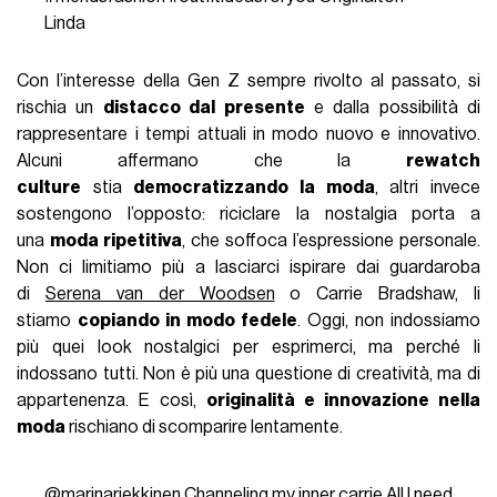
Linda
Con l’interesse della Gen Z sempre rivolto al passato, si
rischia un
distacco dal presente
e dalla possibilità di
rappresentare i tempi attuali in modo nuovo e innovativo.
Alcuni affermano che la
rewatch
culture
stia
democratizzando la moda
, altri invece
sostengono l’opposto: riciclare la nostalgia porta a
una
moda ripetitiva
, che soffoca l’espressione personale.
Non ci limitiamo più a lasciarci ispirare dai guardaroba
di
Serena van der Woodsen
o Carrie Bradshaw, li
stiamo
copiando in modo fedele
. Oggi, non indossiamo
più quei look nostalgici per esprimerci, ma perché li
indossano tutti. Non è più una questione di creatività, ma di
appartenenza. E così,
originalità e innovazione nella
moda
rischiano di scomparire lentamente.
@marinariekkinen
Channeling my inner carrie All I need