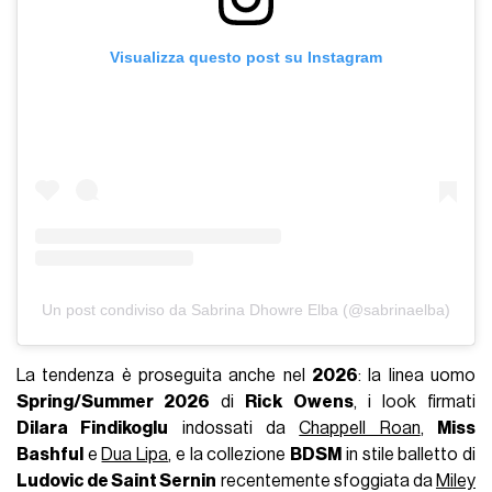
Visualizza questo post su Instagram
Un post condiviso da Sabrina Dhowre Elba (@sabrinaelba)
La tendenza è proseguita anche nel
2026
: la linea uomo
Spring/Summer 2026
di
Rick Owens
, i look firmati
Dilara Findikoglu
indossati da
Chappell Roan
,
Miss
Bashful
e
Dua Lipa
, e la collezione
BDSM
in stile balletto di
Ludovic de Saint Sernin
recentemente sfoggiata da
Miley