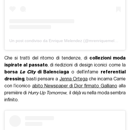
Un post condiviso da Enrique Melendez (@mrenriquemelendez)
Che si tratti del ritorno di tendenze, di
collezioni moda
ispirate al passato
, di riedizioni di design iconici come la
borsa
Le City
di Balenciaga
o dell’infame
referential
dressing
, basti pensare a
Jenna Ortega
che incarna Carrie
con l’iconico
abito Newspaper di Dior firmato Galliano
alla
première di
Hurry Up Tomorrow
, il déjà vu nella moda sembra
infinito.