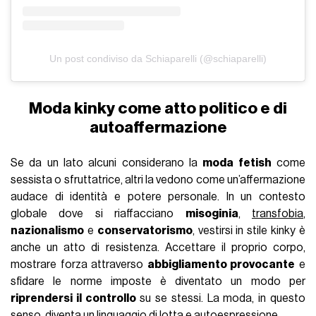
Un post condiviso da Schiaparelli (@schiaparelli)
Moda kinky come atto politico e di
autoaffermazione
Se da un lato alcuni considerano la
moda fetish
come
sessista o sfruttatrice, altri la vedono come un’affermazione
audace di identità e potere personale. In un contesto
globale dove si riaffacciano
misoginia
,
transfobia
,
nazionalismo
e
conservatorismo
, vestirsi in stile kinky è
anche un atto di resistenza. Accettare il proprio corpo,
mostrare forza attraverso
abbigliamento provocante
e
sfidare le norme imposte è diventato un modo per
riprendersi il controllo
su se stessi. La moda, in questo
senso, diventa un linguaggio di lotta e autoespressione.