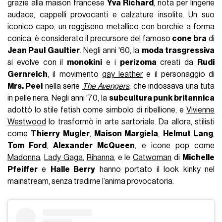
grazie alla maison francese
Yva Richard
, nota per lingerie
audace, cappelli provocanti e calzature insolite. Un suo
iconico capo, un reggiseno metallico con borchie a forma
conica, è considerato il precursore del famoso
cone bra
di
Jean Paul Gaultier
. Negli anni '60, la
moda trasgressiva
si evolve con il
monokini
e i
perizoma
creati da
Rudi
Gernreich
, il movimento
gay leather
e il personaggio di
Mrs. Peel
nella serie
The Avengers
, che indossava una tuta
in pelle nera. Negli anni '70, la
subcultura punk britannica
adottò lo stile fetish come simbolo di ribellione, e
Vivienne
Westwood
lo trasformò in arte sartoriale. Da allora, stilisti
come
Thierry Mugler
,
Maison Margiela
,
Helmut Lang
,
Tom Ford
,
Alexander McQueen
, e icone pop come
Madonna
,
Lady Gaga
,
Rihanna
, e le
Catwoman
di
Michelle
Pfeiffer
e
Halle Berry
hanno portato il look kinky nel
mainstream, senza tradirne l’anima provocatoria.