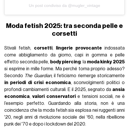
Un post condiviso da @mugler_vintage
Moda fetish 2025: tra seconda pelle e
corsetti
Stivali fetish,
corsetti
,
lingerie provocante
indossata
come abbigliamento da giorno, capi in gomma e pelle
effetto seconda pelle,
body piercing
: la
moda kinky 2025
si esprime in mille forme. Ma perché torna proprio adesso?
Secondo
The Guardian
, il feticismo riemerge storicamente
in periodi di crisi economica
, sconvolgimenti politici o
profondi cambiamenti culturali. E il 2025, segnato da
ansia
economica
,
valori conservatori
e tensioni sociali, ne è
l’esempio perfetto. Guardando alla storia, non è una
coincidenza che la moda fetish sia esplosa nei ruggenti anni
'20, negli anni di rivoluzione sociale dei '60, nella ribellione
punk dei '70 e dopo i lockdown del 2020.