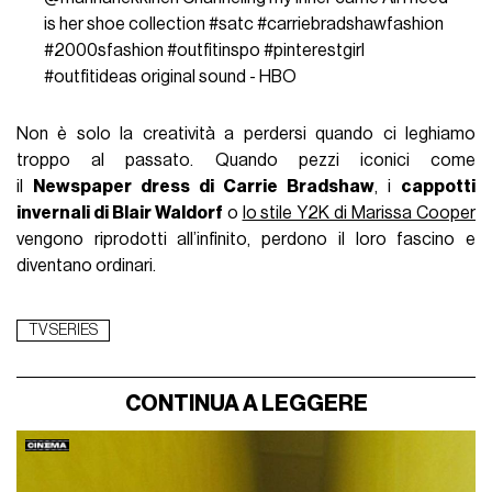
is her shoe collection
#satc
#carriebradshawfashion
#2000sfashion
#outfitinspo
#pinterestgirl
#outfitideas
original sound - HBO
Non è solo la creatività a perdersi quando ci leghiamo
troppo al passato. Quando pezzi iconici come
il
Newspaper dress di Carrie Bradshaw
, i
cappotti
invernali di Blair Waldorf
o
lo stile Y2K di Marissa Cooper
vengono riprodotti all’infinito, perdono il loro fascino e
diventano ordinari.
TV SERIES
CONTINUA A LEGGERE