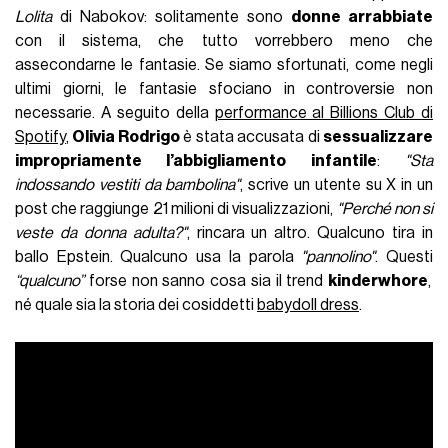
Lolita
di Nabokov: solitamente sono
donne arrabbiate
con il sistema, che tutto vorrebbero meno che
assecondarne le fantasie. Se siamo sfortunati, come negli
ultimi giorni, le fantasie sfociano in controversie non
necessarie. A seguito della
performance al Billions Club di
Spotify
,
Olivia Rodrigo
è stata accusata di
sessualizzare
impropriamente l’abbigliamento infantile
:
"
Sta
indossando vestiti da bambolina"
, scrive un utente su X in un
post che raggiunge 21 milioni di visualizzazioni,
"
Perch
é
non si
veste da donna adulta?"
, rincara un altro. Qualcuno tira in
ballo Epstein. Qualcuno usa la parola
"
pannolino"
. Questi
“qualcuno”
forse non sanno cosa sia il trend
kinderwhore
,
né quale sia la storia dei cosiddetti
babydoll dress
.