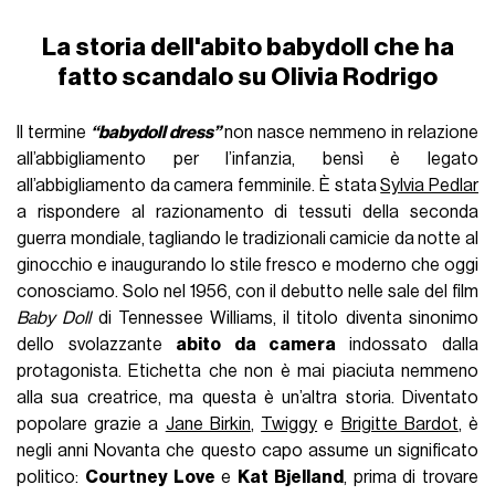
La storia dell'abito babydoll che ha
fatto scandalo su Olivia Rodrigo
Il termine
“babydoll dress”
non nasce nemmeno in relazione
all’abbigliamento per l’infanzia, bensì è legato
all’abbigliamento da camera femminile. È stata
Sylvia Pedlar
a rispondere al razionamento di tessuti della seconda
guerra mondiale, tagliando le tradizionali camicie da notte al
ginocchio e inaugurando lo stile fresco e moderno che oggi
conosciamo. Solo nel 1956, con il debutto nelle sale del film
Baby Doll
di Tennessee Williams, il titolo diventa sinonimo
dello svolazzante
abito da camera
indossato dalla
protagonista. Etichetta che non è mai piaciuta nemmeno
alla sua creatrice, ma questa è un’altra storia. Diventato
popolare grazie a
Jane Birkin
,
Twiggy
e
Brigitte Bardot
, è
negli anni Novanta che questo capo assume un significato
politico:
Courtney Love
e
Kat Bjelland
, prima di trovare