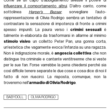
Come se un capo d'abbigliamento avesse il potere di
influenzare il comportamento altrui
. D’altro canto, come
sottolinea
Harper’s Bazaar
, sorvegliare l’auto-
rappresentazione di Olivia Rodrigo sembra un tentativo di
contrastare la sensazione di impotenza di fronte a crimini
spesso impuniti. La paura verso i
crimini sessuali
è
talmente in-elaborata da trasformarsi in allarme al minimo
stimolo visivo
: un colletto Peter Pan, una gonna corta,
un'estetica che vagamente evoca l’infanzia su una ragazza.
Non è indignazione morale, è
angoscia collettiva
che non
distingue tra criminale e
cantante
ventitreenne che si veste
per le sue fan. Forse varrebbe la pena chiedersi perch
é
sia
così difficile tenere separate le due cose e cosa dice di noi il
fatto di non riuscirci. La risposta, comunque, non la
troveremo nell'
armadio di Olivia Rodrigo
.
BABYDOLL
OLIVIA RODRIGO