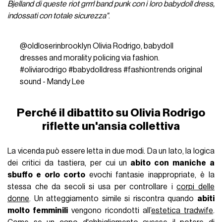
Bjelland di queste riot grrrl band punk con i loro babydoll dress,
indossati con totale sicurezza"
.
@oldloserinbrooklyn
Olivia Rodrigo, babydoll
dresses and morality policing via fashion.
#oliviarodrigo
#babydolldress
#fashiontrends
original
sound - Mandy Lee
Perché il dibattito su Olivia Rodrigo
riflette un'ansia collettiva
La vicenda può essere letta in due modi. Da un lato, la logica
dei critici da tastiera, per cui un
abito con maniche a
sbuffo e orlo corto
evochi fantasie inappropriate, è la
stessa che da secoli si usa per controllare i
corpi delle
donne
. Un atteggiamento simile si riscontra quando
abiti
molto femminili
vengono ricondotti all’
estetica tradwife
.