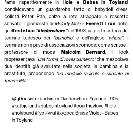
fama rispettivamente in
Hole
e
Babes in Toyland
,
condividevano un guardaroba fatto di babydoll dress,
colletti Peter Pan, calze a rete strappate e rossetto
sbavato. Il giornalista di
Melody Maker
,
Everett True
, definì
quell’
estetica
“kinderwhore”
nel 1993, un portmanteau del
termine tedesco per
“bambino”
e dell’inglese
“
whore
”
. Il
termine non è privo di associazioni scomode: come scrisse il
professore di moda
Malcolm Bernard
, il look
rappresentava
"
una forma di rovesciamento"
che mescolava
due identità già svalutate nella societ
à,
la bambina e la
prostituta,
proponendo
"un modello radicale e sfidante di
femminilità"
.
@g0odsister.badsister
#kinderwhore
#grunge
#90s
#katbjelland
#babesintoyland
#courtneylove
#hole
#holeband
#fyp
#viral
#xyzbca
Bruise Violet - Babes
In Toyland