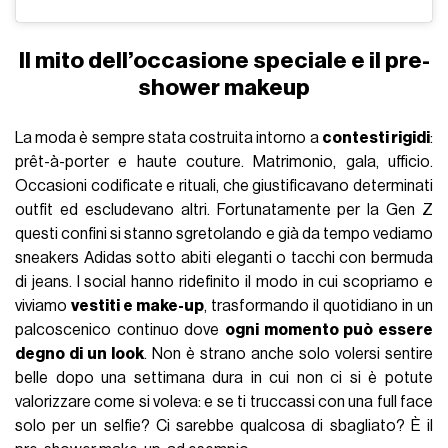
Il mito dell’occasione speciale e il pre-
shower makeup
La moda è sempre stata costruita intorno a
contesti rigidi
:
prêt-à-porter e haute couture. Matrimonio, gala, ufficio.
Occasioni codificate e rituali, che giustificavano determinati
outfit ed escludevano altri. Fortunatamente per la Gen Z
questi confini si stanno sgretolando e già da tempo vediamo
sneakers Adidas sotto abiti eleganti o tacchi con bermuda
di jeans. I social hanno ridefinito il modo in cui scopriamo e
viviamo
vestiti e make-up
, trasformando il quotidiano in un
palcoscenico continuo dove
ogni momento può essere
degno di un look
. Non è strano anche solo volersi sentire
belle dopo una settimana dura in cui non ci si è potute
valorizzare come si voleva: e se ti truccassi con una full face
solo per un selfie? Ci sarebbe qualcosa di sbagliato? È il