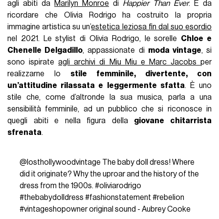
agli abiti da
Marilyn Monroe
di
Happier Than Ever
. È da
ricordare che Olivia Rodrigo ha costruito la propria
immagine artistica su un’
estetica leziosa fin dal suo esordio
nel 2021. Le stylist di Olivia Rodrigo, le sorelle
Chloe e
Chenelle Delgadillo
, appassionate di
moda vintage
, si
sono ispirate
agli archivi di Miu Miu e Marc Jacobs
per
realizzarne lo
stile femminile, divertente, con
un’attitudine rilassata e leggermente sfatta
. È uno
stile che, come d’altronde la sua musica, parla a una
sensibilità femminile, ad un pubblico che si riconosce in
quegli abiti e nella figura della
giovane chitarrista
sfrenata
.
@losthollywoodvintage
The baby doll dress! Where
did it originate? Why the uproar and the history of the
dress from the 1900s.
#oliviarodrigo
#thebabydolldress
#fashionstatement
#rebelion
#vintageshopowner
original sound - Aubrey Cooke