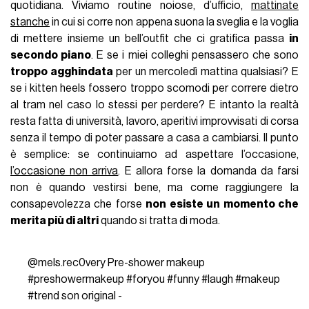
quotidiana. Viviamo routine noiose, d’ufficio,
mattinate
stanche
in cui si corre non appena suona la sveglia e la voglia
di mettere insieme un bell’outfit che ci gratifica passa
in
secondo piano
. E se i miei colleghi pensassero che sono
troppo agghindata
per un mercoledì mattina qualsiasi? E
se i kitten heels fossero troppo scomodi per correre dietro
al tram nel caso lo stessi per perdere? E intanto la realtà
resta fatta di università, lavoro, aperitivi improvvisati di corsa
senza il tempo di poter passare a casa a cambiarsi. Il punto
è semplice: se continuiamo ad aspettare l’occasione,
l’occasione non arriva
. E allora forse la domanda da farsi
non è quando vestirsi bene, ma come raggiungere la
consapevolezza che forse
non esiste un momento che
merita più di altri
quando si tratta di moda.
@mels.rec0very
Pre-shower makeup
#preshowermakeup
#foryou
#funny
#laugh
#makeup
#trend
son original -