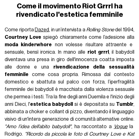
Come il movimento Riot Grrrl ha
rivendicato l'estetica femminile
Come riporta
Dazed
, in un’intervista a
Rolling Stone
del 1994,
Courtney Love
spiegò chiaramente come l’adesione alla
moda kinderwhore
non volesse risultare attraente e
sensuale, bensì ironica.
In mano alle
riot grrrl
, il babydoll
diventava una presa in giro dell'innocenza coatta imposta
alle donn
e e una
rivendicazione della sessualità
femminile
come cosa propria. Rimossa dal contesto
domestico e sbattuta sul palco con forza, l’iperfragilità
femminile dei babydoll è macchiata dalla violenza sessuale
che permea i testi. Tra la fine degli anni Duemila e l'inizio degli
anni Dieci, l'
estetica babydoll
si è depositata su
Tumblr
,
abbinata a choker e collant di pizzo, diventando il linguaggio
visivo di un'intera generazione di comunità
alternative online.
"Amo l’idea dell’abito babydoll"
, ha raccontato a
Vogue
la
Rodrigo.
"Ricordo da piccola le foto di Courtney Love e Kat