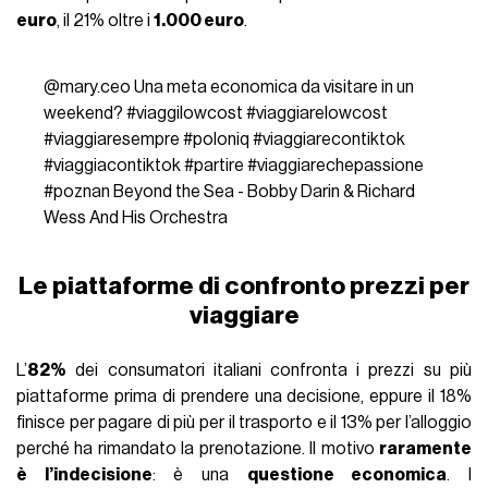
euro
, il 21% oltre i
1.000 euro
.
@mary.ceo
Una meta economica da visitare in un
weekend?
#viaggilowcost
#viaggiarelowcost
#viaggiaresempre
#poloniq
#viaggiarecontiktok
#viaggiacontiktok
#partire
#viaggiarechepassione
#poznan
Beyond the Sea - Bobby Darin & Richard
Wess And His Orchestra
Le piattaforme di confronto prezzi per
viaggiare
L’
82%
dei consumatori italiani confronta i prezzi su più
piattaforme prima di prendere una decisione, eppure il 18%
finisce per pagare di più per il trasporto e il 13% per l’alloggio
perché ha rimandato la prenotazione. Il motivo
raramente
è l’indecisione
: è una
questione economica
. I