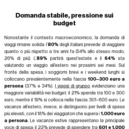
Domanda stabile, pressione sui
budget
Nonostante il contesto macroeconomico, la domanda di
viaggi rimane solida: l’
80%
degli italiani prevede di viaggiare
quanto o più rispetto a tre anni fa (54% allo stesso modo,
26% di più). L’
89%
partirà quest’estate e il
64%
sta
valutando un viaggio all’estero nei prossimi sei mesi. Sul
fronte della spesa, i soggiorni brevi e i weekend lunghi si
collocano prevalentemente nella fascia
100–300 euro a
persona
(37% e 34%).
I viaggi di gruppo
evidenziano una
maggiore variabilità nei budget: il 21% spende tra 100 e 300
euro, mentre il 19% si colloca nella fascia 301–600 euro. Le
vacanze all’estero, invece, si distinguono per livelli di spesa
più elevati, con il 18% dei viaggiatori che supera i
1.000 euro
a persona
. Le vacanze estive rappresentano la principale
voce di spesa: il 22% prevede di spendere tra
601 e 1.000