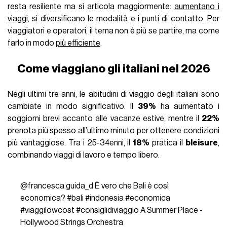
resta resiliente ma si articola maggiormente:
aumentano i
viaggi
, si diversificano le modalità e i punti di contatto. Per
viaggiatori e operatori, il tema non è più se partire, ma come
farlo in modo
più efficiente
.
Come viaggiano gli italiani nel 2026
Negli ultimi tre anni, le abitudini di viaggio degli italiani sono
cambiate in modo significativo. Il
39%
ha aumentato i
soggiorni brevi accanto alle vacanze estive, mentre il
22%
prenota più spesso all’ultimo minuto per ottenere condizioni
più vantaggiose. Tra i 25-34enni, il
18%
pratica il
bleisure
,
combinando viaggi di lavoro e tempo libero.
@francesca.guida_d
È vero che Bali è così
economica?
#bali
#indonesia
#economica
#viaggilowcost
#consiglidiviaggio
A Summer Place -
Hollywood Strings Orchestra