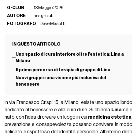
G-CLUB
13 Maggio 2026
AUTORE
nss g-club
FOTOGRAFO
Dave Masotti
IN QUESTO ARTICOLO
Uno spazio di cura interiore oltre l’estetica: Lina a
Milano
Il primo percorso di terapia di gruppo di Lina
Nuovi gruppi e una visione più inclusiva del
benessere
In via Francesco Crispi 15, a Milano, esiste uno spazio ibrido
dedicato al benessere e alla cura di sé. Si chiama
Lina
ed è
nato con l’idea di creare un luogo in cui
medicina estetica
,
prevenzione e consapevolezza possano convivere in modo
delicato e rispettoso dell’identità personale. All’interno dello