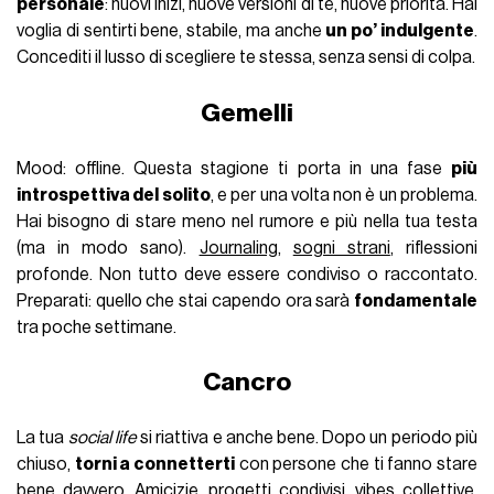
personale
: nuovi inizi, nuove versioni di te, nuove priorità. Hai
voglia di sentirti bene, stabile, ma anche
un po’ indulgente
.
Concediti il lusso di scegliere te stessa, senza sensi di colpa.
Gemelli
Mood: offline. Questa stagione ti porta in una fase
più
introspettiva del solito
, e per una volta non è un problema.
Hai bisogno di stare meno nel rumore e più nella tua testa
(ma in modo sano).
Journaling
,
sogni strani
, riflessioni
profonde. Non tutto deve essere condiviso o raccontato.
Preparati: quello che stai capendo ora sarà
fondamentale
tra poche settimane.
Cancro
La tua
social life
si riattiva e anche bene. Dopo un periodo più
chiuso,
torni a connetterti
con persone che ti fanno stare
bene davvero. Amicizie, progetti condivisi, vibes collettive.