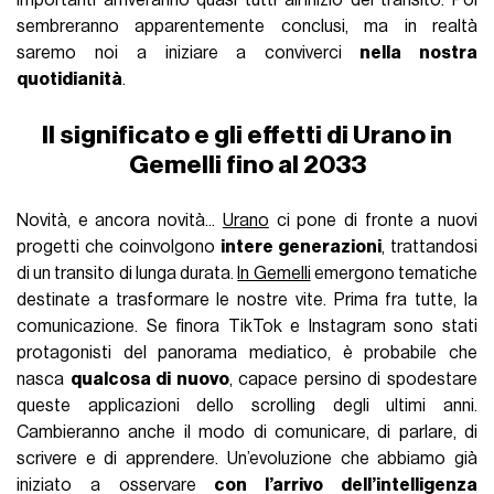
importanti arriveranno quasi tutti all’inizio del transito. Poi
sembreranno apparentemente conclusi, ma in realtà
saremo noi a iniziare a conviverci
nella nostra
quotidianità
.
Il significato e gli effetti di Urano in
Gemelli fino al 2033
Novità, e ancora novità...
Urano
ci pone di fronte a nuovi
progetti che coinvolgono
intere generazioni
, trattandosi
di un transito di lunga durata.
In Gemelli
emergono tematiche
destinate a trasformare le nostre vite. Prima fra tutte, la
comunicazione. Se finora TikTok e Instagram sono stati
protagonisti del panorama mediatico, è probabile che
nasca
qualcosa di nuovo
, capace persino di spodestare
queste applicazioni dello scrolling degli ultimi anni.
Cambieranno anche il modo di comunicare, di parlare, di
scrivere e di apprendere. Un’evoluzione che abbiamo già
iniziato a osservare
con l’arrivo dell’intelligenza