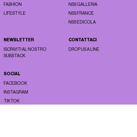
FASHION
NSS GALLERIA
LIFESTYLE
NSS FRANCE
NSS EDICOLA
NEWSLETTER
CONTATTACI
ISCRIVITI AL NOSTRO
DROP US A LINE
SUBSTACK
SOCIAL
FACEBOOK
INSTAGRAM
TIKTOK
Copyright ©2026 nss magazine srls
- All rights reserved
nss magazine srls - P.IVA 12275110968
©2026 nss magazine testata giornalistica registrata presso il Tribunale di