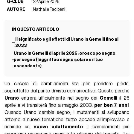
G-CLUB
22 Aprile 2026
AUTORE
Nathalie Facibeni
IN QUESTO ARTICOLO
Il significato e gli effetti di Urano in Gemelli fino al
2033
Urano in Gemelli di aprile 2026: oroscopo segno
per segno (leggi il tuo segno solare e il tuo
ascendente)
Un circolo di cambiamenti sta per prendere piede,
soprattutto dal punto di vista comunicativo. Questo perché
Urano
entrerà ufficialmente nel segno dei
Gemelli
il 26
aprile e vi transiterà fino a maggio 2033,
per ben 7 anni
.
Quando Urano cambia segno, i mutamenti si sviluppano
attorno a nuove tematiche: tutto accade all’improvviso e
richiede un
nuovo adattamento
. I cambiamenti più