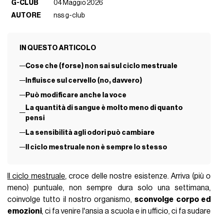
G-CLUB
04 Maggio 2026
AUTORE
nss g-club
IN QUESTO ARTICOLO
Cose che (forse) non sai sul ciclo mestruale
Influisce sul cervello (no, davvero)
Può modificare anche la voce
La quantità di sangue è molto meno di quanto
pensi
La sensibilità agli odori può cambiare
Il ciclo mestruale non è sempre lo stesso
Il ciclo mestruale
, croce delle nostre esistenze. Arriva (più o
meno) puntuale, non sempre dura solo una settimana,
coinvolge tutto il nostro organismo,
sconvolge corpo ed
emozioni
, ci fa venire l'ansia a scuola e in ufficio, ci fa sudare