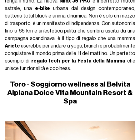
tenga il ritmo. La nuova
Nilox J5 PRO
è il perfetto match
astrale, una
e-bike
urbana dal design contemporaneo,
batteria total black e anima dinamica. Non è solo un mezzo
di trasporto, è un manifesto di indipendenza. Con autonomia
fino a 65 km e un’estetica pulita che sembra uscita da una
campagna scandinava, è il tipo di regalo che una mamma
Ariete
userebbe per andare a yoga,
brunch
e probabilmente
conquistare il mondo prima delle 11 del mattino. Un perfetto
esempio di
regalo tech per la Festa della Mamma
che
unisce funzionalità e coolness.
Toro - Soggiorno wellness al Belvita
Alpiana Dolce Vita Mountain Resort &
Spa