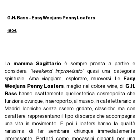
G.H. Bass - Easy Weejuns Penny Loafers
180€
La
mamma Sagittario
è sempre pronta a partire e
considera
“weekend improvvisato”
quasi una categoria
spirituale. Ama viaggiare, esplorare, muoversi. Le
Easy
Weejuns Penny Loafers
, meglio nel colore wine, di
G.H.
Bass
hanno esattamente quell’estetica cosmopolita che
funziona ovunque, in aeroporto, al museo, in café letterario a
Madrid. Iconiche senza essere gridate, classiche ma con
carattere, rappresentano il tipo di scarpa che accompagna
una vita in movimento. E poi i loafers hanno la qualità
rarissima di far sembrare chiunque immediatamente
interessante. Perfetti come
mocassini
eleganti per una