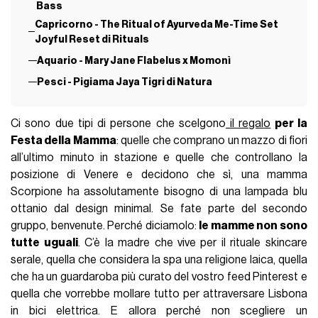
Bass
Capricorno - The Ritual of Ayurveda Me-Time Set
Joyful Reset di Rituals
Aquario - Mary Jane Flabelus x Momonì
Pesci - Pigiama Jaya Tigri di Natura
Ci sono due tipi di persone che scelgono
il regalo
per la
Festa della Mamma
: quelle che comprano un mazzo di fiori
all’ultimo minuto in stazione e quelle che controllano la
posizione di Venere e decidono che sì, una mamma
Scorpione ha assolutamente bisogno di una lampada blu
ottanio dal design minimal. Se fate parte del secondo
gruppo, benvenute. Perché diciamolo:
le mamme non sono
tutte uguali
. C’è la madre che vive per il rituale skincare
serale, quella che considera la spa una religione laica, quella
che ha un guardaroba più curato del vostro feed Pinterest e
quella che vorrebbe mollare tutto per attraversare Lisbona
in bici elettrica. E allora perché non scegliere un