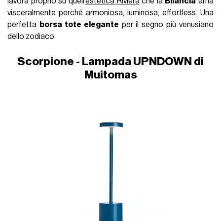
lavora proprio su quell’
estetica Riviera
che la
Bilancia
ama
visceralmente perché armoniosa, luminosa, effortless. Una
perfetta
borsa tote elegante
per il segno più venusiano
dello zodiaco.
Scorpione - Lampada UPNDOWN di
Muitomas