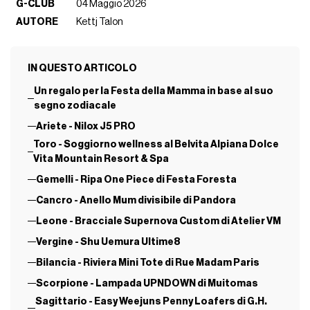
G-CLUB
04 Maggio 2026
AUTORE
Kettj Talon
IN QUESTO ARTICOLO
Un regalo per la Festa della Mamma in base al suo
segno zodiacale
Ariete - Nilox J5 PRO
Toro - Soggiorno wellness al Belvita Alpiana Dolce
Vita Mountain Resort & Spa
Gemelli - Ripa One Piece di Festa Foresta
Cancro - Anello Mum divisibile di Pandora
Leone - Bracciale Supernova Custom di Atelier VM
Vergine - Shu Uemura Ultime8
Bilancia - Riviera Mini Tote di Rue Madam Paris
Scorpione - Lampada UPNDOWN di Muitomas
Sagittario - Easy Weejuns Penny Loafers di G.H.