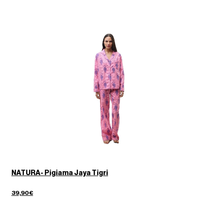
NATURA- Pigiama Jaya Tigri
39,90€