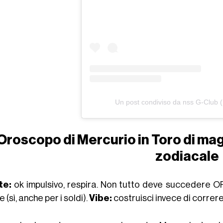
Un post condiviso da nss G-Club 
Oroscopo di Mercurio in Toro di ma
zodiacale
te:
ok impulsivo, respira. Non tutto deve succedere O
e (sì, anche per i soldi).
Vibe:
costruisci invece di correr