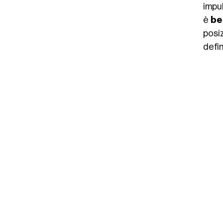
impu
è
be
posiz
defin