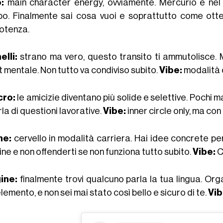
:
main character energy, ovviamente. Mercurio è nel 
po. Finalmente sai cosa vuoi e soprattutto come otte
otenza.
lli:
strano ma vero, questo transito ti ammutolisce. M
 mentale. Non tutto va condiviso subito.
Vibe:
modalità o
cro:
le amicizie diventano più solide e selettive. Pochi m
rla di questioni lavorative.
Vibe:
inner circle only, ma c
ne:
cervello in modalità carriera. Hai idee concrete per 
ne e non offenderti se non funziona tutto subito.
Vibe:
C
ine:
finalmente trovi qualcuno parla la tua lingua. Organ
lemento, e non sei mai stato così bello e sicuro di te.
Vib