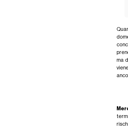
Qua
dome
conc
pren
ma d
viene
anco
Merc
term
risch