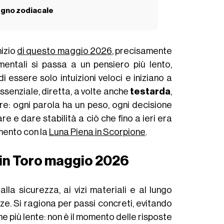
egno zodiacale
nizio
di questo maggio 2026
, precisamente
entali si passa a un pensiero più lento,
 essere solo intuizioni veloci e iniziano a
senziale, diretta, a volte anche
testarda
,
re: ogni parola ha un peso, ogni decisione
e e dare stabilità a ciò che fino a ieri era
amento con la
Luna Piena in Scorpione
.
o in Toro maggio 2026
lla sicurezza, ai vizi materiali e al lungo
ze. Si ragiona per passi concreti, evitando
he più lente: non è il momento delle risposte