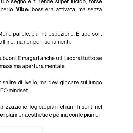
tuo segno e ti rende super lucido, forse
nerlo.
Vibe:
boss era attivata, ma senza
eno parole, più introspezione. È tipo soft
ffline, ma non per i sentimenti.
a buoni. E magari anche utili, soprattutto se
on massima apertura mentale.
salire di livello, ma devi giocare sul lungo
EO mindset.
izzazione, logica, piani chiari. Ti senti nel
e:
planner aesthetic e penna con le piume.