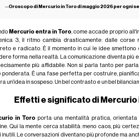
Oroscopo di Mercurio in Toro di maggio 2026 per ogni s
ndo
Mercurio entra in Toro
, come accade proprio all'i
nica 3, il ritmo cambia drasticamente: dalle corse m
reto e radicato. È il momento in cui le idee smettono di
dere forma nella realtà. La comunicazione diventa più es
ecisamente più affidabile. Non si parla tanto per parla
 ponderata. È una fase perfetta per costruire, pianificar
ra un’idea in sospeso. Un bel contrasto e un bel bilanci
Effetti e significato di Mercuri
urio in Toro
porta una mentalità pratica, orientata a
ine. Qui la mente cerca stabilità: meno caos, più certez
i inutili. Le conversazioni diventano più profonde ma anc