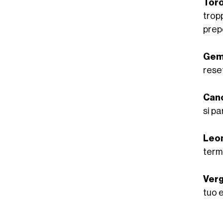
Toro
trop
prep
Geme
reset
Can
si pa
Leo
termi
Verg
tuo e