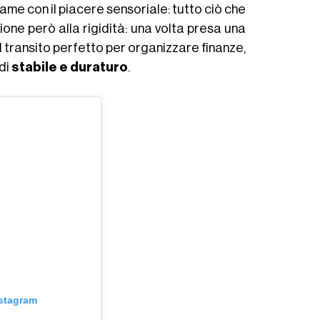
game con il piacere sensoriale: tutto ciò che
one però alla rigidità: una volta presa una
il transito perfetto per organizzare finanze,
di
stabile e duraturo
.
nstagram