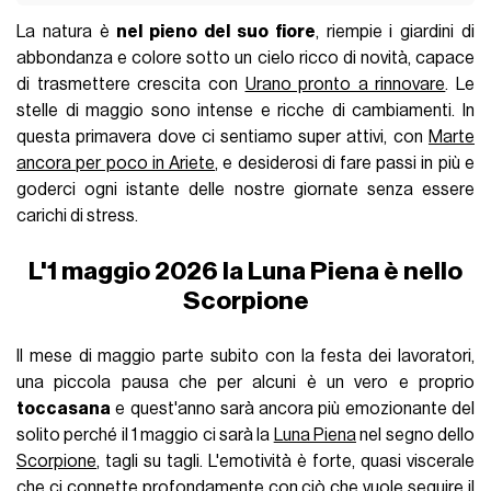
La natura è
nel pieno del suo fiore
, riempie i giardini di
abbondanza e colore sotto un cielo ricco di novità, capace
di trasmettere crescita con
Urano pronto a rinnovare
. Le
stelle di maggio sono intense e ricche di cambiamenti. In
questa primavera dove ci sentiamo super attivi, con
Marte
ancora per poco in Ariete
, e desiderosi di fare passi in più e
goderci ogni istante delle nostre giornate senza essere
carichi di stress.
L'1 maggio 2026 la Luna Piena è nello
Scorpione
Il mese di maggio parte subito con la festa dei lavoratori,
una piccola pausa che per alcuni è un vero e proprio
toccasana
e quest'anno sarà ancora più emozionante del
solito perché il 1 maggio ci sarà la
Luna Piena
nel segno dello
Scorpione
, tagli su tagli. L'emotività è forte, quasi viscerale
che ci connette profondamente con ciò che vuole seguire il