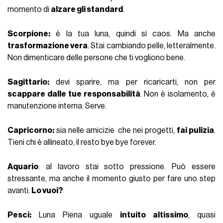
momento di
alzare gli standard
.
Scorpione:
è la tua luna, quindi sì caos. Ma anche
trasformazione vera
. Stai cambiando pelle, letteralmente.
Non dimenticare delle persone che ti vogliono bene.
Sagittario:
devi sparire, ma per ricaricarti, non per
scappare dalle tue responsabilità
. Non è isolamento, è
manutenzione interna. Serve.
Capricorno:
sia nelle amicizie che nei progetti,
fai pulizia
.
Tieni chi è allineato, il resto bye bye forever.
Aquario
: al lavoro stai sotto pressione. Può essere
stressante, ma anche il momento giusto per fare uno step
avanti.
Lo vuoi?
Pesci:
Luna Piena uguale
intuito altissimo
, quasi