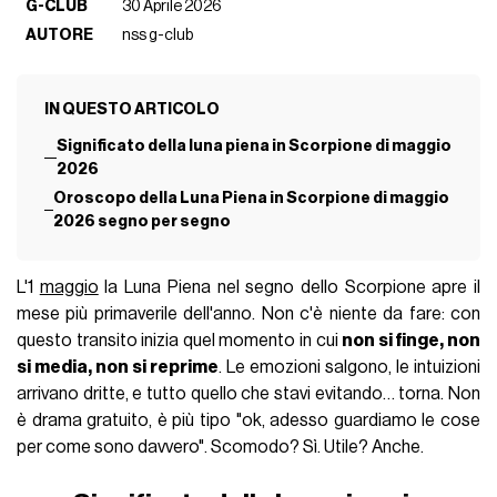
G-CLUB
30 Aprile 2026
AUTORE
nss g-club
IN QUESTO ARTICOLO
Significato della luna piena in Scorpione di maggio
2026
Oroscopo della Luna Piena in Scorpione di maggio
2026 segno per segno
L'1
maggio
la Luna Piena nel segno dello Scorpione apre il
mese più primaverile dell'anno. Non c'è niente da fare: con
questo transito inizia quel momento in cui
non si finge, non
si media, non si reprime
. Le emozioni salgono, le intuizioni
arrivano dritte, e tutto quello che stavi evitando… torna. Non
è drama gratuito, è più tipo "ok, adesso guardiamo le cose
per come sono davvero". Scomodo? Sì. Utile? Anche.