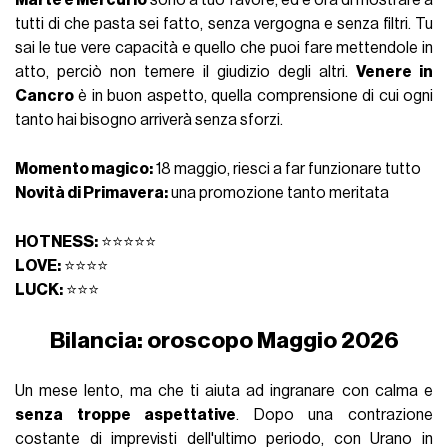
Marte e Mercurio
sono a tuo favore, ed è ora di mostrare a
tutti di che pasta sei fatto, senza vergogna e senza filtri. Tu
sai le tue vere capacità e quello che puoi fare mettendole in
atto, perciò non temere il giudizio degli altri.
Venere in
Cancro
è in buon aspetto, quella comprensione di cui ogni
tanto hai bisogno arriverà senza sforzi.
Momento magico:
18 maggio, riesci a far funzionare tutto
Novità di Primavera:
una promozione tanto meritata
HOTNESS:
⭐⭐⭐⭐⭐
LOVE:
⭐⭐⭐⭐
LUCK:
⭐⭐⭐
Bilancia: oroscopo Maggio 2026
Un mese lento, ma che ti aiuta ad ingranare con calma e
senza troppe aspettative
. Dopo una contrazione
costante di imprevisti dell'ultimo periodo, con Urano in