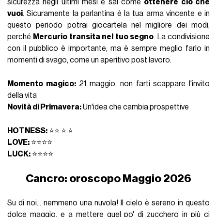
sicurezza negli ultimi mesi e sai come
ottenere ciò che
vuoi
. Sicuramente la parlantina è la tua arma vincente e in
questo periodo potrai giocartela nel migliore dei modi,
perché
Mercurio transita nel tuo segno
. La condivisione
con il pubblico è importante, ma è sempre meglio farlo in
momenti di svago, come un aperitivo post lavoro.
Momento magico:
21 maggio, non farti scappare l'invito
della vita
Novità di Primavera:
Un'idea che cambia prospettive
HOTNESS:
⭐⭐ ⭐ ⭐
LOVE:
⭐⭐⭐⭐
LUCK:
⭐⭐⭐⭐
Cancro: oroscopo Maggio 2026
Su di noi... nemmeno una nuvola! Il cielo è sereno in questo
dolce maggio, e a mettere quel po' di zucchero in più ci