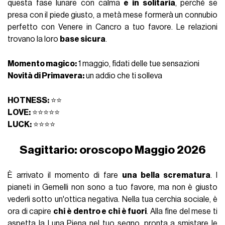
questa fase lunare con calma
e in solitaria
, perché se
presa con il piede giusto, a metà mese formerà un connubio
perfetto con Venere in Cancro a tuo favore. Le relazioni
trovano la loro
base sicura
.
Momento magico:
1 maggio, fidati delle tue sensazioni
Novità di Primavera:
un addio che ti solleva
HOTNESS:
⭐⭐
LOVE:
⭐⭐⭐⭐⭐
LUCK:
⭐⭐⭐⭐
Sagittario: oroscopo Maggio 2026
È arrivato il momento di fare
una bella scrematura
. I
pianeti in Gemelli non sono a tuo favore, ma non è giusto
vederli sotto un'ottica negativa. Nella tua cerchia sociale, è
ora di capire
chi è dentro e chi è fuori
. Alla fine del mese ti
aspetta la Luna Piena nel tuo segno, pronta a smistare le