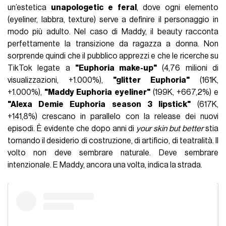
un’estetica
unapologetic e feral
, dove ogni elemento
(eyeliner, labbra, texture) serve a definire il personaggio in
modo più adulto. Nel caso di Maddy, il beauty racconta
perfettamente la transizione da ragazza a donna. Non
sorprende quindi che il pubblico apprezzi e che le ricerche su
TikTok legate a
"
Euphoria make-up"
(4,76 milioni di
visualizzazioni, +1.000%),
"glitter Euphoria"
(161K,
+1.000%),
"Maddy Euphoria eyeliner"
(199K, +667,2%) e
"Alexa Demie Euphoria season 3 lipstick"
(617K,
+141,8%) crescano in parallelo con la release dei nuovi
episodi. È evidente che dopo anni di
your skin but better
stia
tornando il desiderio di costruzione, di artificio, di teatralità. Il
volto non deve sembrare naturale. Deve sembrare
intenzionale. E Maddy, ancora una volta, indica la strada.