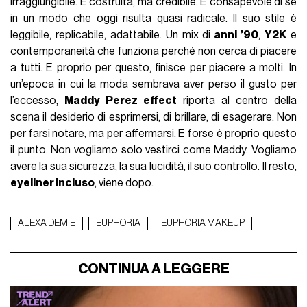
irraggiungibile. È costruita, ma credibile. È consapevole di sé
in un modo che oggi risulta quasi radicale. Il suo stile è
leggibile, replicabile, adattabile. Un mix di
anni ’90
,
Y2K
e
contemporaneità che funziona perché non cerca di piacere
a tutti. E proprio per questo, finisce per piacere a molti. In
un’epoca in cui la moda sembrava aver perso il gusto per
l’eccesso,
Maddy Perez effect
riporta al centro della
scena il desiderio di esprimersi, di brillare, di esagerare. Non
per farsi notare, ma per affermarsi. E forse è proprio questo
il punto. Non vogliamo solo vestirci come Maddy. Vogliamo
avere la sua sicurezza, la sua lucidità, il suo controllo. Il resto,
eyeliner incluso
, viene dopo.
ALEXA DEMIE
EUPHORIA
EUPHORIA MAKEUP
CONTINUA A LEGGERE