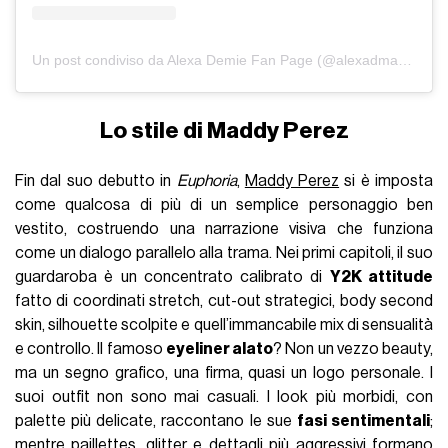
Un post condiviso da Alexa Demie Fan Page (@alexadmafia)
Lo stile di Maddy Perez
Fin dal suo debutto in
Euphoria
,
Maddy Perez
si è imposta
come qualcosa di più di un semplice personaggio ben
vestito, costruendo una narrazione visiva che funziona
come un dialogo parallelo alla trama. Nei primi capitoli, il suo
guardaroba è un concentrato calibrato di
Y2K attitude
fatto di coordinati stretch, cut-out strategici, body second
skin, silhouette scolpite e quell’immancabile mix di sensualità
e controllo. Il famoso
eyeliner alato
? Non un vezzo beauty,
ma un segno grafico, una firma, quasi un logo personale. I
suoi outfit non sono mai casuali. I look più morbidi, con
palette più delicate, raccontano le sue
fasi sentimentali
;
mentre paillettes, glitter e dettagli più aggressivi formano