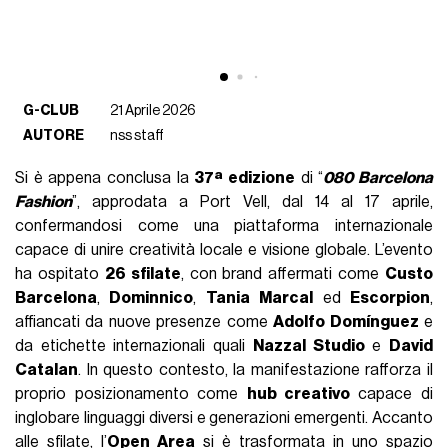
G-CLUB
21 Aprile 2026
AUTORE
nss staff
Si è appena conclusa la
37ª edizione
di “
080 Barcelona
Fashion
”, approdata a Port Vell, dal 14 al 17 aprile,
confermandosi come una piattaforma internazionale
capace di unire creatività locale e visione globale. L’evento
ha ospitato
26 sfilate
, con brand affermati come
Custo
Barcelona
,
Dominnico
,
Tania Marcal
ed
Escorpion
,
affiancati da nuove presenze come
Adolfo Domínguez
e
da etichette internazionali quali
Nazzal Studio
e
David
Catalan
. In questo contesto, la manifestazione rafforza il
proprio posizionamento come
hub creativo
capace di
inglobare linguaggi diversi e generazioni emergenti. Accanto
alle sfilate, l’
Open Area
si è trasformata in uno spazio