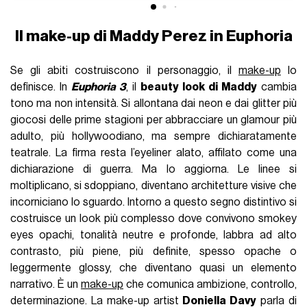
Il make-up di Maddy Perez in Euphoria
Se gli abiti costruiscono il personaggio, il
make-up
lo
definisce. In
Euphoria 3
, il
beauty look di Maddy
cambia
tono ma non intensità. Si allontana dai neon e dai glitter più
giocosi delle prime stagioni per abbracciare un glamour più
adulto, più hollywoodiano, ma sempre dichiaratamente
teatrale. La firma resta l’eyeliner alato, affilato come una
dichiarazione di guerra. Ma lo aggiorna. Le linee si
moltiplicano, si sdoppiano, diventano architetture visive che
incorniciano lo sguardo. Intorno a questo segno distintivo si
costruisce un look più complesso dove convivono smokey
eyes opachi, tonalità neutre e profonde, labbra ad alto
contrasto, più piene, più definite, spesso opache o
leggermente glossy, che diventano quasi un elemento
narrativo. È un
make-up
che comunica ambizione, controllo,
determinazione. La make-up artist
Doniella Davy
parla di