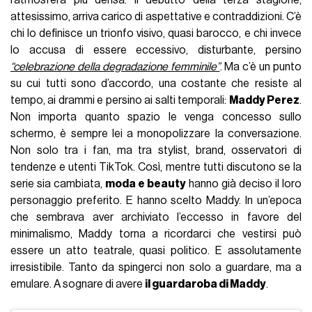
attesissimo, arriva carico di aspettative e contraddizioni. C’è
chi lo definisce un trionfo visivo, quasi barocco, e chi invece
lo accusa di essere eccessivo, disturbante, persino
“celebrazione della degradazione femminile”
. Ma c’è un punto
su cui tutti sono d’accordo, una costante che resiste al
tempo, ai drammi e persino ai salti temporali:
Maddy Perez
.
Non importa quanto spazio le venga concesso sullo
schermo, è sempre lei a monopolizzare la conversazione.
Non solo tra i fan, ma tra stylist, brand, osservatori di
tendenze e utenti TikTok. Così, mentre tutti discutono se la
serie sia cambiata,
moda e beauty
hanno già deciso il loro
personaggio preferito. E hanno scelto Maddy. In un’epoca
che sembrava aver archiviato l’eccesso in favore del
minimalismo, Maddy torna a ricordarci che vestirsi può
essere un atto teatrale, quasi politico. E assolutamente
irresistibile. Tanto da spingerci non solo a guardare, ma a
emulare. A sognare di avere
il guardaroba di Maddy
.