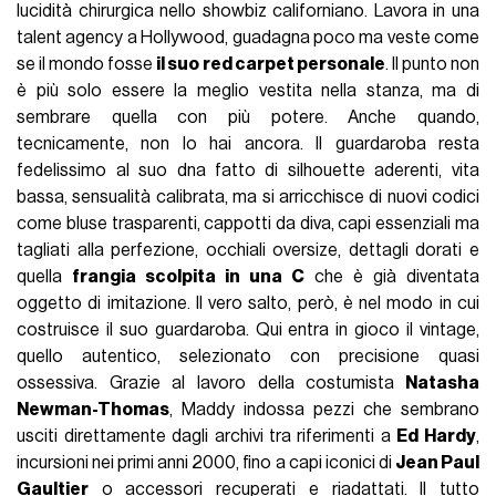
lucidità chirurgica nello showbiz californiano. Lavora in una
talent agency a Hollywood, guadagna poco ma veste come
se il mondo fosse
il suo red carpet personale
. Il punto non
è più solo essere la meglio vestita nella stanza, ma di
sembrare quella con più potere. Anche quando,
tecnicamente, non lo hai ancora. Il guardaroba resta
fedelissimo al suo dna fatto di silhouette aderenti, vita
bassa, sensualità calibrata, ma si arricchisce di nuovi codici
come bluse trasparenti, cappotti da diva, capi essenziali ma
tagliati alla perfezione, occhiali oversize, dettagli dorati e
quella
frangia scolpita in una C
che è già diventata
oggetto di imitazione. Il vero salto, però, è nel modo in cui
costruisce il suo guardaroba. Qui entra in gioco il vintage,
quello autentico, selezionato con precisione quasi
ossessiva. Grazie al lavoro della costumista
Natasha
Newman-Thomas
, Maddy indossa pezzi che sembrano
usciti direttamente dagli archivi tra riferimenti a
Ed Hardy
,
incursioni nei primi anni 2000, fino a capi iconici di
Jean Paul
Gaultier
o accessori recuperati e riadattati. Il tutto