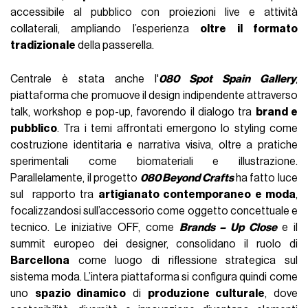
accessibile al pubblico con proiezioni live e attività
collaterali, ampliando l’esperienza
oltre il formato
tradizionale
della passerella.
Centrale è stata anche l'
080 Spot Spain Gallery
,
piattaforma che promuove il design indipendente attraverso
talk, workshop e pop-up, favorendo il dialogo tra
brand e
pubblico
. Tra i temi affrontati emergono lo styling come
costruzione identitaria e narrativa visiva, oltre a pratiche
sperimentali come biomateriali e illustrazione.
Parallelamente, il progetto
080 Beyond Crafts
ha fatto luce
sul rapporto tra
artigianato contemporaneo e moda
,
focalizzandosi sull’accessorio come oggetto concettuale e
tecnico. Le iniziative OFF, come
Brands – Up Close
e il
summit europeo dei designer, consolidano il ruolo di
Barcellona
come luogo di riflessione strategica sul
sistema moda. L’intera piattaforma si configura quindi come
uno
spazio dinamico
di
produzione culturale
, dove