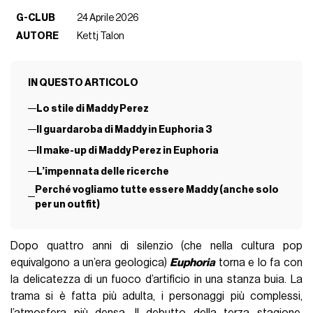
G-CLUB
24 Aprile 2026
AUTORE
Kettj Talon
IN QUESTO ARTICOLO
Lo stile di Maddy Perez
Il guardaroba di Maddy in Euphoria 3
Il make-up di Maddy Perez in Euphoria
L’impennata delle ricerche
Perché vogliamo tutte essere Maddy (anche solo
per un outfit)
Dopo quattro anni di silenzio (che nella cultura pop
equivalgono a un’era geologica)
Euphoria
torna e lo fa con
la delicatezza di un fuoco d’artificio in una stanza buia. La
trama si è fatta più adulta, i personaggi più complessi,
l’atmosfera più densa. Il debutto della terza stagione,