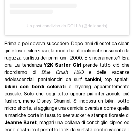
Un post condiviso da DOLLA (@dollaparis)
Prima o poi doveva succedere. Dopo anni di estetica clean
girl e lusso silenzioso, la moda ha ufficialmente riesumato la
ragazza surfista dei primi anni 2000. E sinceramente? Era
ora. La tendenza
Y2K Surfer Girl
prende tutto ciò che
ricordiamo di
Blue Crush
,
H2O
e delle vacanze
adolescenziali: pantaloncini da surf,
tankini
, top spaiati,
bikini con bordi colorati
e layering apparentemente
casuale. Solo che oggi tutto appare più intenzionale, più
fashion, meno Disney Channel. Si indossa un bikini sotto
micro shorts, si aggiunge una camicia oversize come quella
a maniche corte in tessuto seersucker e stampa floreale di
Jeanne Baret
, magari una collana di conchiglie cipree ed
ecco costruito il perfetto look da surfista cool in vacanza. I