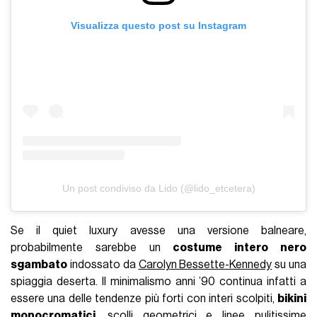
Visualizza questo post su Instagram
Un post condiviso da Lido (@lido_etcetera)
Se il quiet luxury avesse una versione balneare,
probabilmente sarebbe un
costume intero nero
sgambato
indossato da
Carolyn Bessette-Kennedy
su una
spiaggia deserta. Il minimalismo anni ’90 continua infatti a
essere una delle tendenze più forti con interi scolpiti,
bikini
monocromatici
, scolli geometrici e linee pulitissime