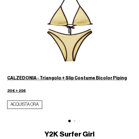
e
CALZEDONIA - Triangolo + Slip Costume Bicolor Piping
30€ + 25€
4
ACQUISTA ORA
Y2K Surfer Girl