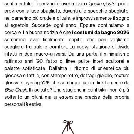
sentimentale. Ti convinci di aver trovato
“quello giusto”
, poi lo
provi con la luce sbagliata, davanti allo specchio sbagliato,
nel camerino più crudele d’Italia, e improvvisamente il sogno
si sgretola. Succede ogni anno. Eppure continuiamo a
cercare. La buona notizia è che i
costumi da bagno 2026
sembrano aver finalmente capito che non vogliamo
scegliere tra stile e comfort. La nuova stagione si divide
infatti in due macro-universi. Da una parte il minimalismo
raffinato anni ’90, fatto di linee pulite, interi scultorei e
palette sofisticate. Dall’altra il ritorno di un’estetica più
giocosa e tattile, con stampe retró, dettagli gioiello, texture
glossy e layering Y2K che sembrano usciti direttamente da
Blue Crush
. Il risultato? Una stagione in cui il
bikini
non è più
soltanto un bikini, ma un’estensione precisa della propria
personalità estiva.