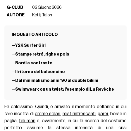
G-CLUB
02 Giugno 2026
AUTORE
Kettj Talon
IN QUESTO ARTICOLO
Y2K Surfer Girl
Stampe retró, righe e pois
Bordi a contrasto
Il ritorno del balconcino
Dal minimalismo anni ’90 al double bikini
Swimwear con un twist: l'esempio di La Revêche
Fa caldissimo. Quindi, è arrivato il momento dell’anno in cui
fare incetta di
creme solari
,
mist rinfrescanti
,
parei
, borse in
paglia,
teli mari
e, ovviamente, in cui la ricerca del costume
perfetto assume la stessa intensità di una crisi