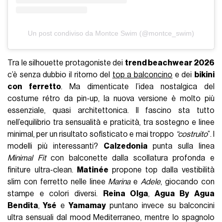
Un post condiviso da Montce Swim (@montce_swim)
Tra le silhouette protagoniste dei
trend beachwear 2026
c’è senza dubbio il ritorno del
top a balconcino
e dei
bikini
con ferretto
. Ma dimenticate l’idea nostalgica del
costume rétro da pin-up, la nuova versione è molto più
essenziale, quasi architettonica. Il fascino sta tutto
nell’equilibrio tra sensualità e praticità, tra sostegno e linee
minimal, per un risultato sofisticato e mai troppo
“costruito
”. I
modelli più interessanti?
Calzedonia
punta sulla linea
Minimal Fit
con balconette dalla scollatura profonda e
finiture ultra-clean.
Matinée
propone top dalla vestibilità
slim con ferretto nelle linee
Marina
e
Adele
, giocando con
stampe e colori diversi.
Reina Olga
,
Agua By Agua
Bendita
,
Ysé
e
Yamamay
puntano invece su balconcini
ultra sensuali dal mood Mediterraneo, mentre lo spagnolo