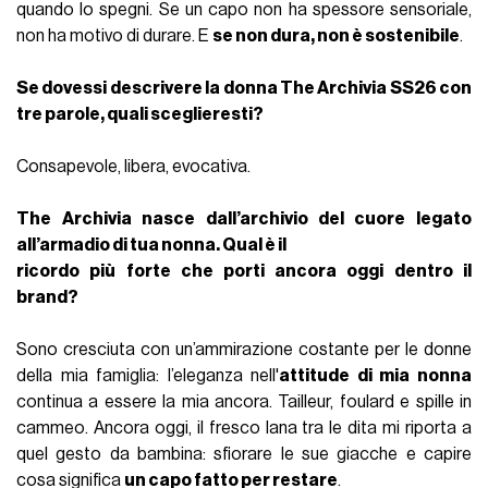
quando lo spegni. Se un capo non ha spessore sensoriale,
non ha motivo di durare. E
se non dura, non è sostenibile
.
Se dovessi descrivere la donna The Archivia SS26 con
tre parole, quali sceglieresti?
Consapevole, libera, evocativa.
The Archivia nasce dall’archivio del cuore legato
all’armadio di tua nonna. Qual è il
ricordo più forte che porti ancora oggi dentro il
brand?
Sono cresciuta con un’ammirazione costante per le donne
della mia famiglia: l’eleganza nell'
attitude di mia nonna
continua a essere la mia ancora. Tailleur, foulard e spille in
cammeo. Ancora oggi, il fresco lana tra le dita mi riporta a
quel gesto da bambina: sfiorare le sue giacche e capire
cosa significa
un capo fatto per restare
.