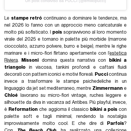
Un post condiviso da PUCCI (@emiliopucci)
Le
stampe retró
continuano a dominare le tendenze, ma
nel 2026 lo fanno con un approccio meno caricaturale e
molto più sofisticato. I
pois
sopravvivono al loro momento
virale del 2025 e tornano in palette più morbide (marrone
cioccolato, azzurro polvere, burro e beige), mentre le righe
marinare e i micro-fiori flirtano apertamente con l’
estetica
Riviera
.
Missoni
domina questa narrativa con
bikini a
triangolo
in viscosa, tankini profondi e caftani fluidi
decorati con pattern iconici e motivi floreali.
Pucci
continua
invece a trasformare le stampe psichedeliche in un
linguaggio da jet set mediterraneo, mentre
Zimmermann
e
Chloé
lavorano su micro-fiori vintage, ruches leggere e
silhouette da diva in vacanza ad Antibes. Più playful, invece,
è
Reformation
che aggiorna il classico
bikini a pois
con
palette soft e tagli minimal, rendendo la nostalgia
improvvisamente molto cool. E che dire di
Parfois
?
Con
The Beach Club
, ha realizzato una collezione