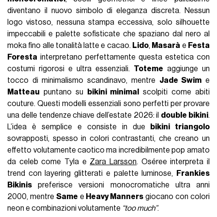
diventano il nuovo simbolo di eleganza discreta. Nessun
logo vistoso, nessuna stampa eccessiva, solo silhouette
impeccabili e palette sofisticate che spaziano dal nero al
moka fino alle tonalità latte e cacao.
Lido
,
Masarà
e
Festa
Foresta
interpretano perfettamente questa estetica con
costumi rigorosi e ultra essenziali.
Toteme
aggiunge un
tocco di minimalismo scandinavo, mentre
Jade Swim
e
Matteau
puntano su
bikini minimal
scolpiti come abiti
couture. Questi modelli essenziali sono perfetti per provare
una delle tendenze chiave dell’estate 2026: il
double bikini
.
L’idea è semplice e consiste in due
bikini triangolo
sovrapposti, spesso in colori contrastanti, che creano un
effetto volutamente caotico ma incredibilmente pop amato
da celeb come Tyla e
Zara Larsson
. Oséree interpreta il
trend con layering glitterati e palette luminose,
Frankies
Bikinis
preferisce versioni monocromatiche ultra anni
2000, mentre
Same
e
Heavy Manners
giocano con colori
neon e combinazioni volutamente
“too much”
.