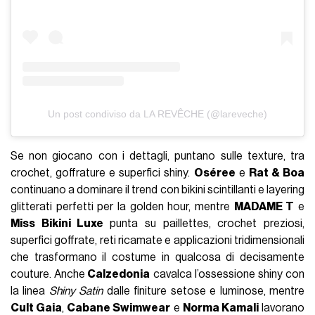
Un post condiviso da LA REVÊCHE (@lareveche)
Se non giocano con i dettagli, puntano sulle texture, tra
crochet, goffrature e superfici shiny.
Oséree
e
Rat & Boa
continuano a dominare il trend con bikini scintillanti e layering
glitterati perfetti per la golden hour, mentre
MADAME T
e
Miss Bikini Luxe
punta su paillettes, crochet preziosi,
superfici goffrate, reti ricamate e applicazioni tridimensionali
che trasformano il costume in qualcosa di decisamente
couture. Anche
Calzedonia
cavalca l’ossessione shiny con
la linea
Shiny Satin
dalle finiture setose e luminose, mentre
Cult Gaia
,
Cabane Swimwear
e
Norma Kamali
lavorano