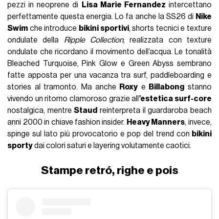
pezzi in neoprene di
Lisa Marie Fernandez
intercettano
perfettamente questa energia. Lo fa anche la SS26 di
Nike
Swim
che introduce
bikini sportivi
, shorts tecnici e texture
ondulate della
Ripple Collection
, realizzata con texture
ondulate che ricordano il movimento dell’acqua. Le tonalità
Bleached Turquoise, Pink Glow e Green Abyss sembrano
fatte apposta per una vacanza tra surf, paddleboarding e
stories al tramonto. Ma anche
Roxy
e
Billabong
stanno
vivendo un ritorno clamoroso grazie all
’estetica surf-core
nostalgica, mentre
Staud
reinterpreta il guardaroba beach
anni 2000 in chiave fashion insider.
Heavy Manners
, invece,
spinge sul lato più provocatorio e pop del trend con
bikini
sporty
dai colori saturi e layering volutamente caotici.
Stampe retró, righe e pois