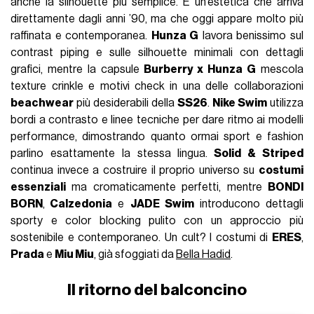
anche la silhouette più semplice. È un’estetica che arriva
direttamente dagli anni ’90, ma che oggi appare molto più
raffinata e contemporanea.
Hunza G
lavora benissimo sul
contrast piping e sulle silhouette minimali con dettagli
grafici, mentre la capsule
Burberry x Hunza G
mescola
texture crinkle e motivi check in una delle collaborazioni
beachwear
più desiderabili della
SS26
.
Nike Swim
utilizza
bordi a contrasto e linee tecniche per dare ritmo ai modelli
performance, dimostrando quanto ormai sport e fashion
parlino esattamente la stessa lingua.
Solid & Striped
continua invece a costruire il proprio universo su
costumi
essenziali
ma cromaticamente perfetti, mentre
BONDI
BORN
,
Calzedonia
e
JADE Swim
introducono dettagli
sporty e color blocking pulito con un approccio più
sostenibile e contemporaneo. Un cult? I costumi di
ERES
,
Prada
e
Miu Miu
, già sfoggiati da
Bella Hadid
.
Il ritorno del balconcino