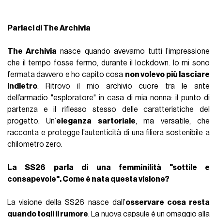
Parlaci di The Archivia
The Archivia
nasce quando avevamo tutti l’impressione
che il tempo fosse fermo, durante il lockdown. Io mi sono
fermata davvero e ho capito cosa
non volevo più lasciare
indietro
. Ritrovo il mio archivio cuore tra le ante
dell’armadio "esploratore" in casa di mia nonna: il punto di
partenza e il riflesso stesso delle caratteristiche del
progetto. Un’
eleganza sartoriale
, ma versatile, che
racconta e protegge l’autenticità di una filiera sostenibile a
chilometro zero.
La SS26 parla di una femminilità "sottile e
consapevole". Come è nata questa visione?
La visione della SS26 nasce dall’
osservare cosa resta
quando togli il rumore
. La nuova capsule è un omaggio alla