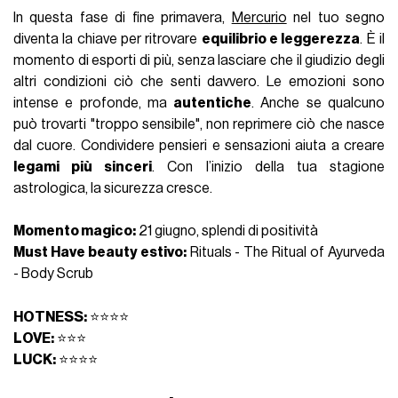
In questa fase di fine primavera,
Mercurio
nel tuo segno
diventa la chiave per ritrovare
equilibrio e leggerezza
. È il
momento di esporti di più, senza lasciare che il giudizio degli
altri condizioni ciò che senti davvero. Le emozioni sono
intense e profonde, ma
autentiche
. Anche se qualcuno
può trovarti "troppo sensibile", non reprimere ciò che nasce
dal cuore. Condividere pensieri e sensazioni aiuta a creare
legami più sinceri
. Con l’inizio della tua stagione
astrologica, la sicurezza cresce.
Momento magico:
21 giugno, splendi di positività
Must Have beauty estivo:
Rituals - The Ritual of Ayurveda
- Body Scrub
HOTNESS:
⭐⭐⭐⭐
LOVE:
⭐⭐⭐
LUCK:
⭐⭐⭐⭐