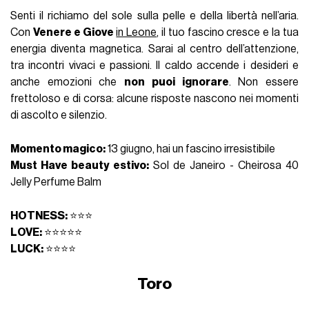
Senti il richiamo del sole sulla pelle e della libertà nell’aria.
Con
Venere e Giove
in Leone
, il tuo fascino cresce e la tua
energia diventa magnetica. Sarai al centro dell’attenzione,
tra incontri vivaci e passioni. Il caldo accende i desideri e
anche emozioni che
non puoi ignorare
. Non essere
frettoloso e di corsa: alcune risposte nascono nei momenti
di ascolto e silenzio.
Momento magico:
13 giugno, hai un fascino irresistibile
Must Have beauty estivo:
Sol de Janeiro - Cheirosa 40
Jelly Perfume Balm
HOTNESS:
⭐⭐⭐
LOVE:
⭐⭐⭐⭐⭐
LUCK:
⭐⭐⭐⭐
Toro