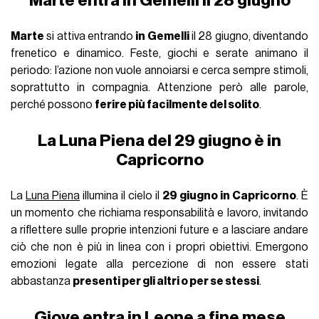
Marte entra in Gemelli il 28 giugno
Marte
si attiva entrando
in Gemelli
il 28 giugno, diventando
frenetico e dinamico. Feste, giochi e serate animano il
periodo: l’azione non vuole annoiarsi e cerca sempre stimoli,
soprattutto in compagnia. Attenzione però alle parole,
perché possono
ferire più facilmente del solito
.
La Luna Piena del 29 giugno è in
Capricorno
La
Luna Piena
illumina il cielo il
29 giugno in Capricorno
. È
un momento che richiama responsabilità e lavoro, invitando
a riflettere sulle proprie intenzioni future e a lasciare andare
ciò che non è più in linea con i propri obiettivi. Emergono
emozioni legate alla percezione di non essere stati
abbastanza
presenti per gli altri o per se stessi
.
Giove entra in Leone a fine mese