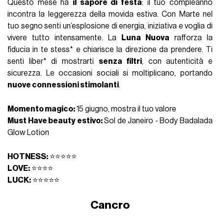
Questo mese ha
il sapore di festa
: il tuo compleanno
incontra la leggerezza della movida estiva. Con Marte nel
tuo segno senti un’esplosione di energia, iniziativa e voglia di
vivere tutto intensamente. La
Luna Nuova
rafforza la
fiducia in te stess* e chiarisce la direzione da prendere. Ti
senti liber* di mostrarti
senza filtri
, con autenticità e
sicurezza. Le occasioni sociali si moltiplicano, portando
nuove connessioni stimolanti
.
Momento magico:
15 giugno, mostra il tuo valore
Must Have beauty estivo:
Sol de Janeiro - Body Badalada
Glow Lotion
HOTNESS:
⭐⭐⭐⭐⭐
LOVE:
⭐⭐⭐⭐
LUCK:
⭐⭐⭐⭐⭐
Cancro