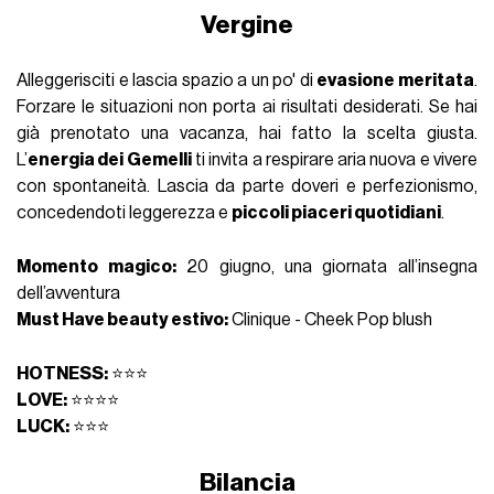
Vergine
Alleggerisciti e lascia spazio a un po' di
evasione meritata
.
Forzare le situazioni non porta ai risultati desiderati. Se hai
già prenotato una vacanza, hai fatto la scelta giusta.
L’
energia dei Gemelli
ti invita a respirare aria nuova e vivere
con spontaneità. Lascia da parte doveri e perfezionismo,
concedendoti leggerezza e
piccoli piaceri quotidiani
.
Momento magico:
20 giugno, una giornata all’insegna
dell’avventura
Must Have beauty estivo:
Clinique - Cheek Pop blush
HOTNESS:
⭐⭐⭐
LOVE:
⭐⭐⭐⭐
LUCK:
⭐⭐⭐
Bilancia