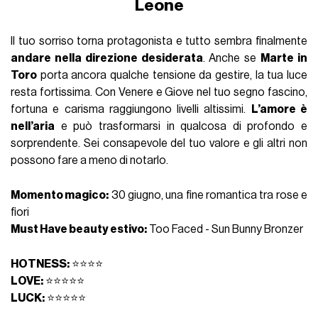
Leone
Il tuo sorriso torna protagonista e tutto sembra finalmente
andare nella direzione desiderata
. Anche se
Marte in
Toro
porta ancora qualche tensione da gestire, la tua luce
resta fortissima. Con Venere e Giove nel tuo segno fascino,
fortuna e carisma raggiungono livelli altissimi.
L’amore è
nell’aria
e può trasformarsi in qualcosa di profondo e
sorprendente. Sei consapevole del tuo valore e gli altri non
possono fare a meno di notarlo.
Momento magico:
30 giugno, una fine romantica tra rose e
fiori
Must Have beauty estivo:
Too Faced - Sun Bunny Bronzer
HOTNESS:
⭐⭐⭐⭐
LOVE:
⭐⭐⭐⭐⭐
LUCK:
⭐⭐⭐⭐⭐