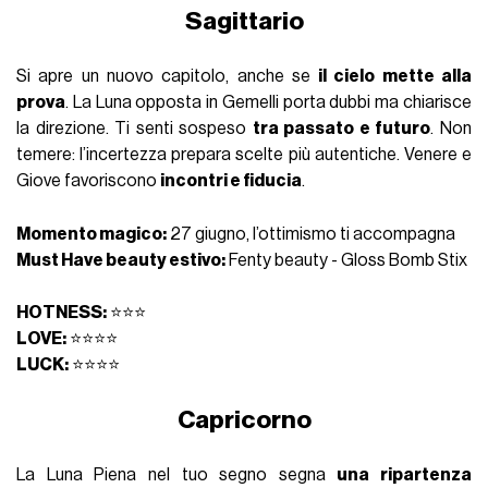
Sagittario
Si apre un nuovo capitolo, anche se
il cielo mette alla
prova
. La Luna opposta in Gemelli porta dubbi ma chiarisce
la direzione. Ti senti sospeso
tra passato e futuro
. Non
temere: l’incertezza prepara scelte più autentiche. Venere e
Giove favoriscono
incontri e fiducia
.
Momento magico:
27 giugno, l’ottimismo ti accompagna
Must Have beauty estivo:
Fenty beauty - Gloss Bomb Stix
HOTNESS:
⭐⭐⭐
LOVE:
⭐⭐⭐⭐
LUCK:
⭐⭐⭐⭐
Capricorno
La Luna Piena nel tuo segno segna
una ripartenza