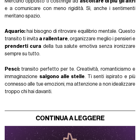
Mercurio opposto ti costringe ad
ascoltare di più gli altri
e a comunicare con meno rigidità. Sì, anche i sentimenti
meritano spazio.
Aquario:
hai bisogno di ritrovare equilibrio mentale. Questo
transito ti invita
a rallentare
, organizzare meglio i pensieri e
prenderti cura
della tua salute emotiva senza ironizzare
sempre su tutto.
Pesci:
transito perfetto per te. Creatività, romanticismo e
immaginazione
salgono alle stelle
. Ti senti ispirato e più
connesso alle tue emozioni, ma attenzione a non idealizzare
troppo chi hai davanti.
CONTINUA A LEGGERE