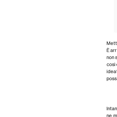
Mett
È ar
non 
così 
ide
poss
Intan
ne m