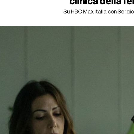
clinica della fer
Su HBO Max Italia con Sergio