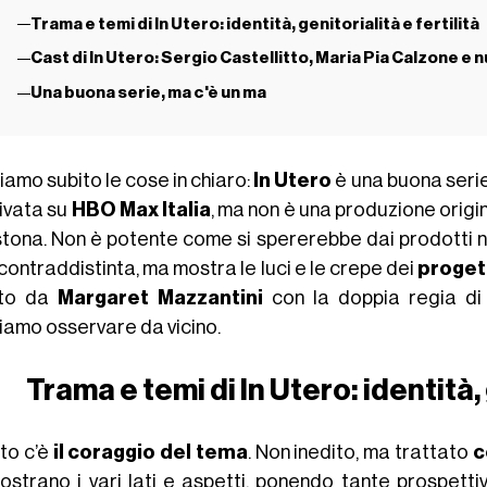
Trama e temi di In Utero: identità, genitorialità e fertilità
Cast di In Utero: Sergio Castellitto, Maria Pia Calzone 
Una buona serie, ma c'è un ma
iamo subito le cose in chiaro:
In Utero
è una buona serie
rivata su
HBO Max Italia
, ma non è una produzione origi
stona. Non è potente come si spererebbe dai prodotti na
contraddistinta, ma mostra le luci e le crepe dei
progett
ato da
Margaret Mazzantini
con la doppia regia di 
iamo osservare da vicino.
Trama e temi di In Utero: identità, 
to c’è
il coraggio del tema
. Non inedito, ma trattato
c
ostrano i vari lati e aspetti, ponendo tante prospetti