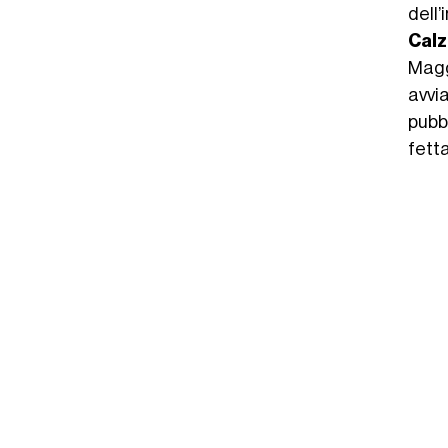
dell’
Cal
Magg
avvi
pubb
fett