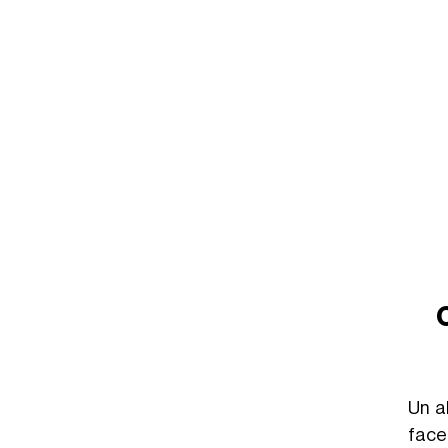
C
Un a
facen