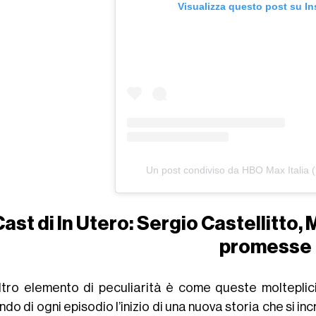
Visualizza questo post su I
Un post condiviso da HBO Max Italia 
ast di In Utero: Sergio Castellitto,
promesse
ltro elemento di peculiarità è come queste moltepli
do di ogni episodio l’inizio di una nuova storia che si inc