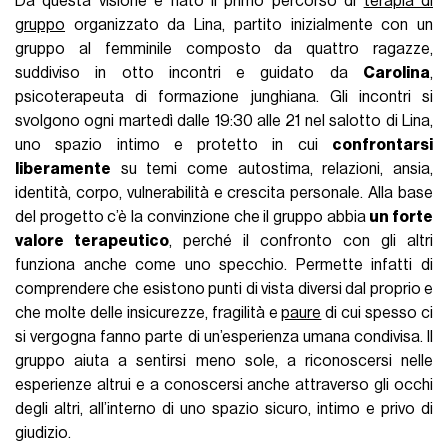
Da questa visione è nato il primo percorso di
terapia di
gruppo
organizzato da Lina, partito inizialmente con un
gruppo al femminile composto da quattro ragazze,
suddiviso in otto incontri e guidato da
Carolina
,
psicoterapeuta di formazione junghiana. Gli incontri si
svolgono ogni martedì dalle 19:30 alle 21 nel salotto di Lina,
uno spazio intimo e protetto in cui
confrontarsi
liberamente
su temi come autostima, relazioni, ansia,
identità, corpo, vulnerabilità e crescita personale. Alla base
del progetto c’è la convinzione che il gruppo abbia
un forte
valore terapeutico
, perché il confronto con gli altri
funziona anche come uno specchio. Permette infatti di
comprendere che esistono punti di vista diversi dal proprio e
che molte delle insicurezze, fragilità e
paure
di cui spesso ci
si vergogna fanno parte di un’esperienza umana condivisa. Il
gruppo aiuta a sentirsi meno sole, a riconoscersi nelle
esperienze altrui e a conoscersi anche attraverso gli occhi
degli altri, all’interno di uno spazio sicuro, intimo e privo di
giudizio.