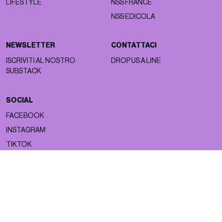
LIFESTYLE
NSS FRANCE
NSS EDICOLA
NEWSLETTER
CONTATTACI
ISCRIVITI AL NOSTRO
DROP US A LINE
SUBSTACK
SOCIAL
FACEBOOK
INSTAGRAM
TIKTOK
Copyright ©2026 nss magazine srls
- All rights reserved
nss magazine srls - P.IVA 12275110968
©2026 nss magazine testata giornalistica registrata presso il Tribunale di
Milano. Aut. n° 77 del 13/5/2022