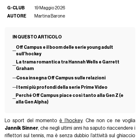
G-CLUB
19 Maggio 2026
AUTORE
Martina Barone
IN QUESTO ARTICOLO
Off Campus e il boom delle serie young adult
sull’hockey
La trama romantica tra Hannah Wells e Garrett
Graham
Cosa insegna Off Campus sulle relazioni
I temi più profondi della serie Prime Video
Perché Off Campus piace così tanto alla Gen Z (e
alla Gen Alpha)
Lo sport del momento
è l’hockey
. Che non ce ne voglia
Jannik Sinner
, che negli ultimi anni ha saputo riaccendere i
riflettori sul tennis, ma è senza dubbio l’attività sul ghiaccio