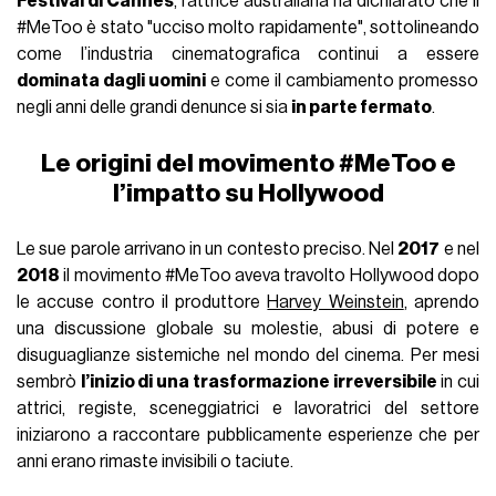
Festival di Cannes
, l’attrice australiana ha dichiarato che il
#MeToo è stato "ucciso molto rapidamente", sottolineando
come l’industria cinematografica continui a essere
dominata dagli uomini
e come il cambiamento promesso
negli anni delle grandi denunce si sia
in parte fermato
.
Le origini del movimento #MeToo e
l’impatto su Hollywood
Le sue parole arrivano in un contesto preciso. Nel
2017
e nel
2018
il movimento #MeToo aveva travolto Hollywood dopo
le accuse contro il produttore
Harvey Weinstein
, aprendo
una discussione globale su molestie, abusi di potere e
disuguaglianze sistemiche nel mondo del cinema. Per mesi
sembrò
l’inizio di una trasformazione irreversibile
in cui
attrici, registe, sceneggiatrici e lavoratrici del settore
iniziarono a raccontare pubblicamente esperienze che per
anni erano rimaste invisibili o taciute.