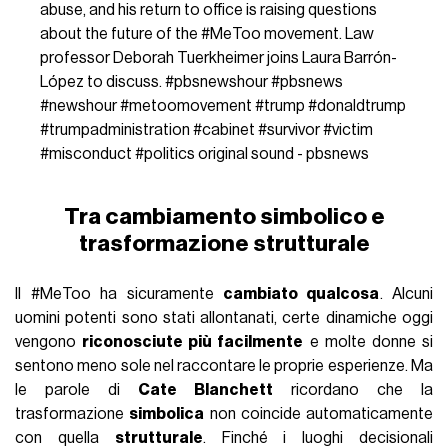
abuse, and his return to office is raising questions
about the future of the #MeToo movement. Law
professor Deborah Tuerkheimer joins Laura Barrón-
López to discuss.
#pbsnewshour
#pbsnews
#newshour
#metoomovement
#trump
#donaldtrump
#trumpadministration
#cabinet
#survivor
#victim
#misconduct
#politics
original sound - pbsnews
Tra cambiamento simbolico e
trasformazione strutturale
Il #MeToo ha sicuramente
cambiato qualcosa
. Alcuni
uomini potenti sono stati allontanati, certe dinamiche oggi
vengono
riconosciute più facilmente
e molte donne si
sentono meno sole nel raccontare le proprie esperienze. Ma
le parole di
Cate Blanchett
ricordano che la
trasformazione
simbolica
non coincide automaticamente
con quella
strutturale
. Finché i luoghi decisionali