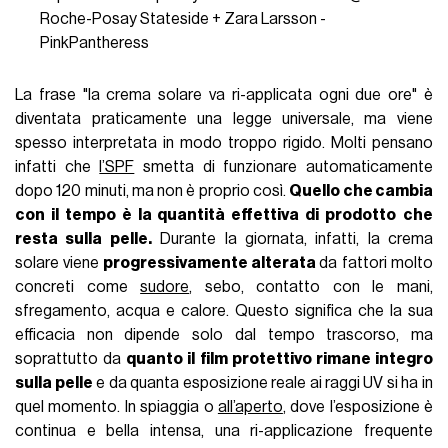
Roche-Posay
Stateside + Zara Larsson -
PinkPantheress
La frase "la crema solare va ri-applicata ogni due ore" è
diventata praticamente una legge universale, ma viene
spesso interpretata in modo troppo rigido. Molti pensano
infatti che
l’SPF
smetta di funzionare automaticamente
dopo 120 minuti, ma non è proprio così.
Quello che cambia
con il tempo è la quantità effettiva di prodotto
che
resta sulla pelle.
Durante la giornata, infatti, la crema
solare viene
progressivamente alterata
da fattori molto
concreti come
sudore
, sebo, contatto con le mani,
sfregamento, acqua e calore. Questo significa che la sua
efficacia non dipende solo dal tempo trascorso, ma
soprattutto da
quanto il film protettivo rimane integro
sulla pelle
e da quanta esposizione reale ai raggi UV si ha in
quel momento. In spiaggia o
all’aperto
, dove l’esposizione è
continua e bella intensa, una ri-applicazione frequente