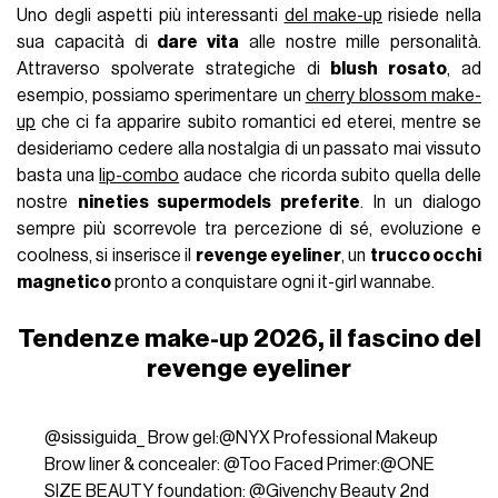
Uno degli aspetti più interessanti
del make-up
risiede nella
sua capacità di
dare vita
alle nostre mille personalità.
Attraverso spolverate strategiche di
blush rosato
, ad
esempio, possiamo sperimentare un
cherry blossom make-
up
che ci fa apparire subito romantici ed eterei, mentre se
desideriamo cedere alla nostalgia di un passato mai vissuto
basta una
lip-combo
audace che ricorda subito quella delle
nostre
nineties supermodels preferite
. In un dialogo
sempre più scorrevole tra percezione di sé, evoluzione e
coolness, si inserisce il
revenge eyeliner
, un
trucco occhi
magnetico
pronto a conquistare ogni it-girl wannabe.
Tendenze make-up 2026, il fascino del
revenge eyeliner
@sissiguida_
Brow gel:@NYX Professional Makeup
Brow liner & concealer: @Too Faced Primer:@ONE
SIZE BEAUTY foundation: @Givenchy Beauty 2nd