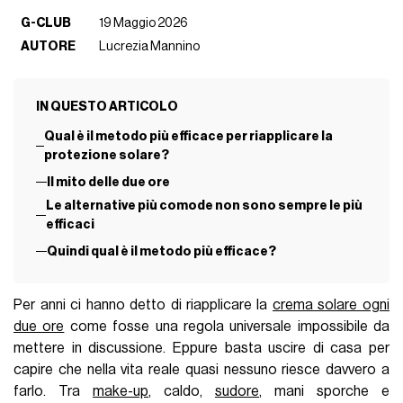
G-CLUB
19 Maggio 2026
AUTORE
Lucrezia Mannino
IN QUESTO ARTICOLO
Qual è il metodo più efficace per riapplicare la
protezione solare?
Il mito delle due ore
Le alternative più comode non sono sempre le più
efficaci
Quindi qual è il metodo più efficace?
Per anni ci hanno detto di riapplicare la
crema solare ogni
due ore
come fosse una regola universale impossibile da
mettere in discussione. Eppure basta uscire di casa per
capire che nella vita reale quasi nessuno riesce davvero a
farlo. Tra
make-up
, caldo,
sudore
, mani sporche e