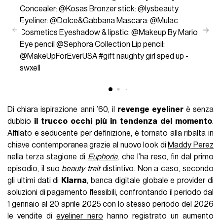
Concealer: @Kosas Bronzer stick: @lysbeauty
Eyeliner: @Dolce&Gabbana Mascara: @Mulac
Cosmetics Eyeshadow & lipstic: @Makeup By Mario
Eye pencil @Sephora Collection Lip pencil:
@MakeUpForEverUSA
#gift
naughty girl sped up -
swxell
Di chiara ispirazione anni ’60, il
revenge eyeliner
è senza
dubbio
il trucco occhi più in tendenza del momento
.
Affilato e seducente per definizione, è tornato alla ribalta in
chiave contemporanea grazie al nuovo look di
Maddy Perez
nella terza stagione di
Euphoria
, che l’ha reso, fin dal primo
episodio, il suo
beauty trait
distintivo. Non a caso, secondo
gli ultimi dati di
Klarna
, banca digitale globale e provider di
soluzioni di pagamento flessibili, confrontando il periodo dal
1 gennaio al 20 aprile 2025 con lo stesso periodo del 2026
le vendite di
eyeliner nero
hanno registrato un aumento