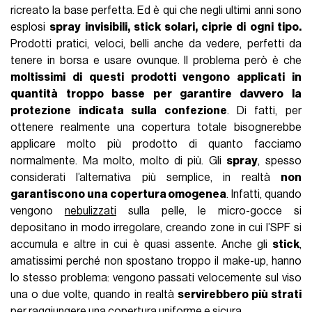
ricreato la base perfetta. Ed è qui che negli ultimi anni sono
esplosi
spray invisibili, stick solari, ciprie di ogni tipo.
Prodotti pratici, veloci, belli anche da vedere, perfetti da
tenere in borsa e usare ovunque. Il problema però è che
moltissimi di questi prodotti vengono applicati in
quantità troppo basse per garantire davvero la
protezione indicata sulla confezione
. Di fatti, per
ottenere realmente una copertura totale bisognerebbe
applicare molto più prodotto di quanto facciamo
normalmente. Ma molto, molto di più. Gli
spray
, spesso
considerati l’alternativa più semplice, in realtà
non
garantiscono una copertura omogenea
. Infatti, quando
vengono
nebulizzati
sulla pelle, le micro-gocce si
depositano in modo irregolare, creando zone in cui l’SPF si
accumula e altre in cui è quasi assente. Anche gli
stick
,
amatissimi perché non spostano troppo il make-up, hanno
lo stesso problema: vengono passati velocemente sul viso
una o due volte, quando in realtà
servirebbero più strati
per raggiungere una copertura uniforme e sicura.