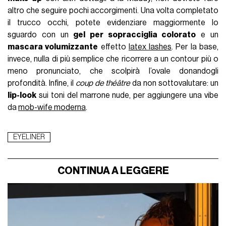
altro che seguire pochi accorgimenti. Una volta completato
il trucco occhi, potete evidenziare maggiormente lo
sguardo con un
gel per sopracciglia colorato
e un
mascara volumizzante
effetto
latex lashes
. Per la base,
invece, nulla di più semplice che ricorrere a un contour più o
meno pronunciato, che scolpirà l’ovale donandogli
profondità. Infine, il
coup de théâtre
da non sottovalutare: un
lip-look
sui toni del marrone nude, per aggiungere una vibe
da
mob-wife moderna
.
EYELINER
CONTINUA A LEGGERE