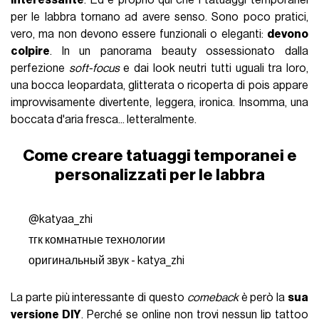
per le labbra tornano ad avere senso. Sono poco pratici,
vero, ma non devono essere funzionali o eleganti:
devono
colpire
. In un panorama beauty ossessionato dalla
perfezione
soft-focus
e dai look neutri tutti uguali tra loro,
una bocca leopardata, glitterata o ricoperta di pois appare
improvvisamente divertente, leggera, ironica. Insomma, una
boccata d'aria fresca... letteralmente.
Come creare tatuaggi temporanei e
personalizzati per le labbra
@katyaa_zhi
тгк комнатные технологии
оригинальный звук - katya_zhi
La parte più interessante di questo
comeback
è però la
sua
versione DIY
. Perché se online non trovi nessun lip tattoo