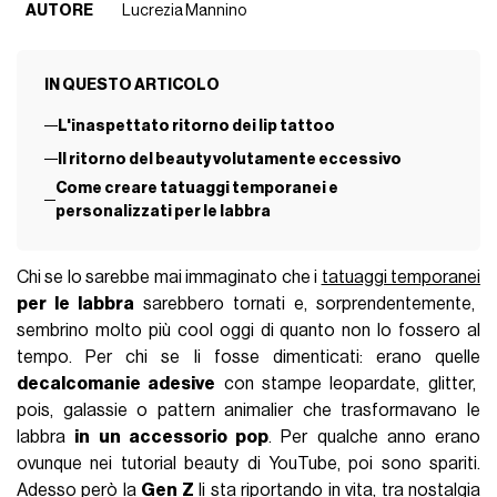
AUTORE
Lucrezia Mannino
IN QUESTO ARTICOLO
L'inaspettato ritorno dei lip tattoo
Il ritorno del beauty volutamente eccessivo
Come creare tatuaggi temporanei e
personalizzati per le labbra
Chi se lo sarebbe mai immaginato che i
tatuaggi temporanei
per le labbra
sarebbero tornati e, sorprendentemente,
sembrino molto più cool oggi di quanto non lo fossero al
tempo. Per chi se li fosse dimenticati: erano quelle
decalcomanie adesive
con stampe leopardate, glitter,
pois, galassie o pattern animalier che trasformavano le
labbra
in un accessorio pop
. Per qualche anno erano
ovunque nei tutorial beauty di YouTube, poi sono spariti.
Adesso però la
Gen Z
li sta riportando in vita, tra nostalgia