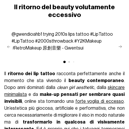
Il ritorno del beauty volutamente
eccessivo
@gwendioahb1
trying 2010s lips tattoo
#LipTattoo
#LipTattoo
#2000sthrowback
#Y2KMakeup
#RetroMakeup
原創音樂 - Gwentsui
Il
ritorno dei lip tattoo
racconta perfettamente anche il
momento che sta vivendo il
beauty contemporaneo
.
Dopo anni dominati dalla
clean girl aestheti
c, dalla
skincare
minimalista
e da
make-up pensati per sembrare quasi
invisibili
, online sta tornando una
forte voglia di eccesso
.
Un’estetica più giocosa, artificiale e performativa, che non
cerca necessariamente di migliorare il viso in modo naturale
ma di
trasformarlo in qualcosa di visivamente
interessante
. Ed è proprio qui che i tatuaggi temporanei