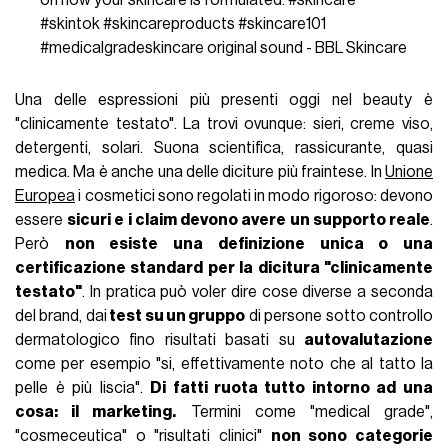
#skintok
#skincareproducts
#skincare101
#medicalgradeskincare
original sound - BBL Skincare
Una delle espressioni più presenti oggi nel beauty è
"clinicamente testato". La trovi ovunque: sieri, creme viso,
detergenti, solari. Suona scientifica, rassicurante, quasi
medica. Ma è anche una delle diciture più fraintese. In
Unione
Europea
i cosmetici sono regolati in modo rigoroso: devono
essere
sicuri e i claim devono avere un supporto reale
.
Però
non esiste una definizione unica o una
certificazione standard per la dicitura "clinicamente
testato"
. In pratica può voler dire cose diverse a seconda
del brand, dai
test su un gruppo
di persone sotto controllo
dermatologico fino risultati basati su
autovalutazione
come per esempio "si, effettivamente noto che al tatto la
pelle è più liscia".
Di fatti ruota tutto intorno ad una
cosa: il marketing.
Termini come "medical grade",
"cosmeceutica" o "risultati clinici"
non sono categorie