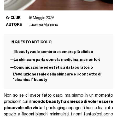
G-CLUB
15 Maggio 2026
AUTORE
Lucrezia Mannino
IN QUESTO ARTICOLO
Il beauty vuole sembrare sempre più clinico
La skincare parla come la medicina, ma non lo è
Comunicazione ed estetica da laboratorio
L'evoluzione reale della skincare e il concetto di
"cleanical" beauty
Non so se ci avete fatto caso, ma siamo in un momento
preciso in cui
il mondo beauty ha smesso di voler essere
piacevole alla vista
. I packaging appaganti hanno lasciato
spazio a flaconi bianchi minimalisti, i nomi fantasiosi sono