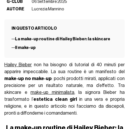
G-CLUB
06 Settembre 2025
AUTORE
Lucrezia Mannino
IN QUESTO ARTICOLO
La make-up routine di Hailey Bieber: la skincare
Il make-up
Hailey Bieber
non ha bisogno di tutorial di 40 minuti per
apparire impeccabile. La sua routine è un manifesto del
make-up no make-up
: pochi prodotti mirati, applicati con
precisione per un risultato naturale, ma d’effetto. Tra
skincare e
make-up minimalista
, la signora Bieber ha
trasformato l’
estetica clean girl
in una vera e propria
religione, e in questo articolo noi facciamo da discepoli,
pronti a diffonderne i comandamenti.
La make-up routine di Hailey Bieber: la