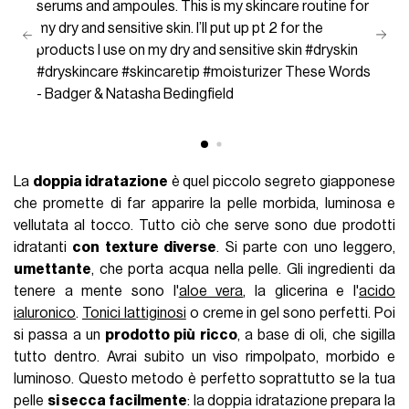
serums and ampoules. This is my skincare routine for
my dry and sensitive skin. I’ll put up pt 2 for the
products I use on my dry and sensitive skin
#dryskin
#dryskincare
#skincaretip
#moisturizer
These Words
- Badger & Natasha Bedingfield
La
doppia idratazione
è quel piccolo segreto giapponese
che promette di far apparire la pelle morbida, luminosa e
vellutata al tocco. Tutto ciò che serve sono due prodotti
idratanti
con texture diverse
. Si parte con uno leggero,
umettante
, che porta acqua nella pelle. Gli ingredienti da
tenere a mente sono l'
aloe vera
, la glicerina e l'
acido
ialuronico
.
Tonici lattiginosi
o creme in gel sono perfetti. Poi
si passa a un
prodotto più ricco
, a base di oli, che sigilla
tutto dentro. Avrai subito un viso rimpolpato, morbido e
luminoso. Questo metodo è perfetto soprattutto se la tua
pelle
si secca facilmente
: la doppia idratazione prepara la