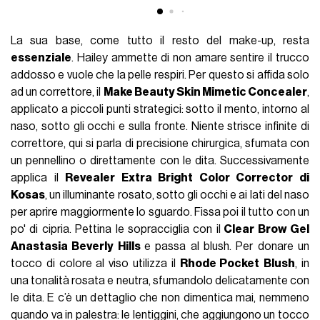
La sua base, come tutto il resto del make-up, resta
essenziale
. Hailey ammette di non amare sentire il trucco
addosso e vuole che la pelle respiri. Per questo si affida solo
ad un correttore, il
Make Beauty Skin Mimetic Concealer
,
applicato a piccoli punti strategici: sotto il mento, intorno al
naso, sotto gli occhi e sulla fronte. Niente strisce infinite di
correttore, qui si parla di precisione chirurgica, sfumata con
un pennellino o direttamente con le dita. Successivamente
applica il
Revealer Extra Bright Color Corrector di
Kosas
, un illuminante rosato, sotto gli occhi e ai lati del naso
per aprire maggiormente lo sguardo. Fissa poi il tutto con un
po' di cipria. Pettina le sopracciglia con il
Clear Brow Gel
Anastasia Beverly Hills
e passa al blush. Per donare un
tocco di colore al viso utilizza il
Rhode Pocket
Blush
, in
una tonalità rosata e neutra, sfumandolo delicatamente con
le dita. E c’è un dettaglio che non dimentica mai, nemmeno
quando va in palestra: le lentiggini, che aggiungono un tocco