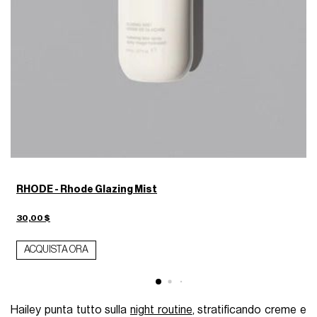
RHODE - Rhode Glazing Mist
3
30,00 $
ACQUISTA ORA
Hailey punta tutto sulla
night routine
, stratificando creme e