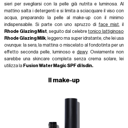
sieri per svegliarsi con la pelle già nutrita e luminosa. Al
mattino salta i detergenti e si limita a sciacquare il viso con
acqua, preparando la pelle al make-up con il minimo
indispensabile. Si parte con uno spruzzo di
face mist
, il
Rhode Glazing Mist
, seguito dal celebre
tonico lattiginoso
Rhode Glazing Milk
, leggero ma super idratante, che lei usa
ovunque: la sera, la mattina o miscelato al fondotinta per un
effetto seconda pelle, luminoso e
dewy
. Ovviamente non
sarebbe una skincare completa senza crema solare, lei
utilizza la
F
usion Water Magic SPF di Isdin.
Il make-up