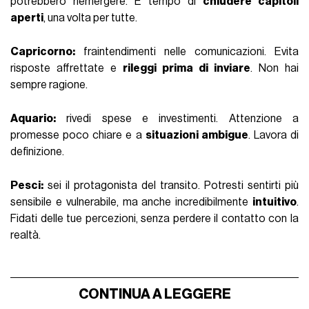
potrebbero riemergere. È tempo di
chiudere capitoli
aperti
, una volta per tutte.
Capricorno:
fraintendimenti nelle comunicazioni. Evita
risposte affrettate e
rileggi prima di inviare
. Non hai
sempre ragione.
Aquario:
rivedi spese e investimenti. Attenzione a
promesse poco chiare e a
situazioni ambigue
. Lavora di
definizione.
Pesci:
sei il protagonista del transito. Potresti sentirti più
sensibile e vulnerabile, ma anche incredibilmente
intuitivo
.
Fidati delle tue percezioni, senza perdere il contatto con la
realtà.
CONTINUA A LEGGERE