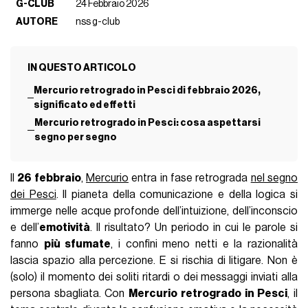
G-CLUB
24 Febbraio 2026
AUTORE
nss g-club
IN QUESTO ARTICOLO
Mercurio retrogrado in Pesci di febbraio 2026,
significato ed effetti
Mercurio retrogrado in Pesci: cosa aspettarsi
segno per segno
Il
26 febbraio
,
Mercurio
entra in fase retrograda
nel segno
dei Pesci
. Il pianeta della comunicazione e della logica si
immerge nelle acque profonde dell’intuizione, dell’inconscio
e dell’
emotività
. Il risultato? Un periodo in cui le parole si
fanno
più sfumate
, i confini meno netti e la razionalità
lascia spazio alla percezione. E si rischia di litigare. Non è
(solo) il momento dei soliti ritardi o dei messaggi inviati alla
persona sbagliata. Con
Mercurio retrogrado in Pesci
, il