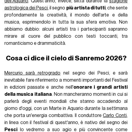
dell'Aquario
. Quest'anno, invece, slitta durante la
stagione
astrologica dei Pesci
, il segno
più artista di tutti
, che sente
profondamente la creatività, il mondo dell'arte e della
musica, esprimendolo in tutta la sua sfera emotiva. Non
abbiamo dubbio: alcuni artisti tra i partecipanti sapranno
mirare al cuore del pubblico con testi toccanti, tra
romanticismo e drammaticità.
Cosa ci dice il cielo di Sanremo 2026?
Mercurio sarà retrogrado
nel segno dei Pesci, e sarà
inevitabile fare riferimento a momenti importanti del Festival
in edizioni passate e anche nell'
onorare i grandi artisti
della musica italiana
. Non mancheranno momenti in cui si
parlerà degli eventi mondiali che stanno accadendo al
giorno d'oggi, con un Marte in Aquario durante la settimana
che porta un'energia combattiva. Il conduttore
Carlo Conti
,
in linea con il festival di quest'anno, è nativo del segno dei
Pesci
lo vedremo a suo agio e più convincente come