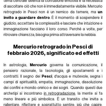
tema centrale diventa la confusione emotiva e la necessità
di ascoltare ciò che non è immediatamente visibile. Mercurio
retrogrado in Pesci non è un nemico da temere, ma
un
invito a guardare dentro
. È il momento di sospendere il
giudizio, accettare la complessità e lasciare che intuizione e
immaginazione facciano il loro corso. Perché a volte, per
ritrovare chiarezza, bisogna prima attraversare la nebbia.
Mercurio retrogrado in Pesci di
febbraio 2026, significato ed effetti
In astrologia,
Mercurio
governa la comunicazione, il
pensiero razionale, la tecnologia, gli spostamenti e i
contratti. Il segno dei
Pesci
, d'acqua e mutevole, segna i
campi di spiritualità, empatia, immaginazione, dissoluzione
dei confini e mondo onirico e dei sogni. Quando questi due
archetipi si incontrano
in retrogradazione
, la mente si fa
meno lineare e più simbolica. È un transito che invita a
rallentare, riflettere e soprattutto sentire, più che capire.