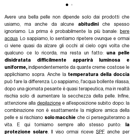
Avere una bella pelle non dipende solo dai prodotti che
usiamo, ma anche da alcune
abitudini
che spesso
ignoriamo. La prima è probabilmente la più banale:
bere
acqua
. Lo sappiamo, lo sentiamo ripetere ovunque e ormai
ci viene quasi da alzare gli occhi al cielo ogni volta che
qualcuno ce lo ricorda, ma resta un fatto:
una pelle
disidratata difficilmente apparirà luminosa e
uniforme,
indipendentemente da quante creme costose le
applichiamo sopra. Anche la
temperatura della doccia
può fare la differenza. Lo sappiamo, l'acqua bollente rilassa,
dopo una giornata pesante è quasi terapeutica, ma in realtà
rischia solo di aumentare la secchezza della pelle. Infine,
attenzione alla
depilazione
e all’esposizione subito dopo: la
combinazione non è esattamente la migliore amica della
pelle e si rischiano
solo macchie
che ci perseguiteranno a
vita. E qui torniamo sempre allo stesso punto:
la
protezione solare
. Il viso ormai riceve
SPF
anche per