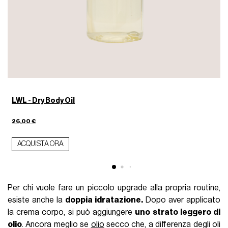
F
2
LWL - Dry Body Oil
26,00 €
ACQUISTA ORA
Per chi vuole fare un piccolo upgrade alla propria routine,
esiste anche la
doppia idratazione.
Dopo aver applicato
la crema corpo, si può aggiungere
uno strato leggero di
olio
. Ancora meglio se
olio
secco che, a differenza degli oli