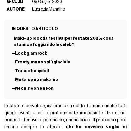
G-CLUB
09 Giugno 2026
AUTORE
Lucrezia Mannino
IN QUESTO ARTICOLO
Make-up look da festival per l'estate 2026: cosa
stanno sfoggiando le celeb?
Look glam rock
Frosty, ma non più glaciale
Trucco babydoll
Make-up no make-up
Neon, neon e neon
L’
estate è arrivata
e, insieme a un caldo, tornano anche tutti
quegli
eventi
a cui è praticamente impossibile dire di no:
concerti, festival e perché no,
anche sagre
. Il problema però
rimane sempre lo stesso:
chi ha davvero voglia di