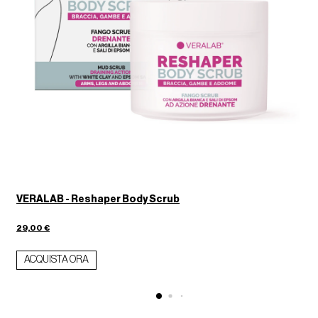
VERALAB - Reshaper Body Scrub
29,00 €
1
ACQUISTA ORA