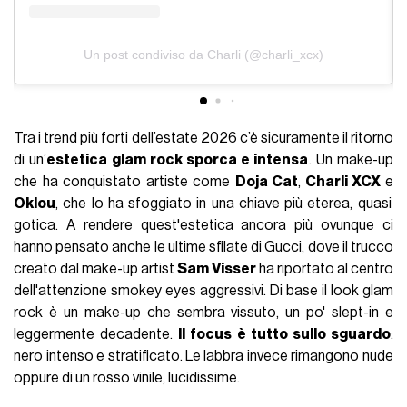
Un post condiviso da Charli (@charli_xcx)
Tra i trend più forti dell’estate 2026 c’è sicuramente il ritorno
di un’
estetica glam rock sporca e intensa
. Un make-up
che ha conquistato artiste come
Doja Cat
,
Charli XCX
e
Oklou
, che lo ha sfoggiato in una chiave più eterea, quasi
gotica. A rendere quest'estetica ancora più ovunque ci
hanno pensato anche le
ultime sfilate di Gucci,
dove il trucco
creato dal make-up artist
Sam Visser
ha riportato al centro
dell'attenzione smokey eyes aggressivi. Di base il look glam
rock è un make-up che sembra vissuto, un po' slept-in e
leggermente decadente.
Il focus è tutto sullo sguardo
:
nero intenso e stratificato. Le labbra invece rimangono nude
oppure di un rosso vinile, lucidissime.