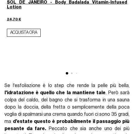
SOL DE JANEIRO - Body Badalada Vitamin-Infused
Lotion
24,70 €
7
ACQUISTA ORA
Se l'esfoliazione è lo step che rende la pelle più bella,
l'idratazione è quello che la mantiene tale
. Però sarà
colpa del caldo, del bagno che si trasforma in una sauna
dopo la doccia, della fretta o semplicemente della poca
voglia di spalmarsi una crema quando fuori ci sono 35 gradi,
ma
d'estate questo è probabilmente il passaggio più
pesante da fare.
Peccato che sia anche uno dei più