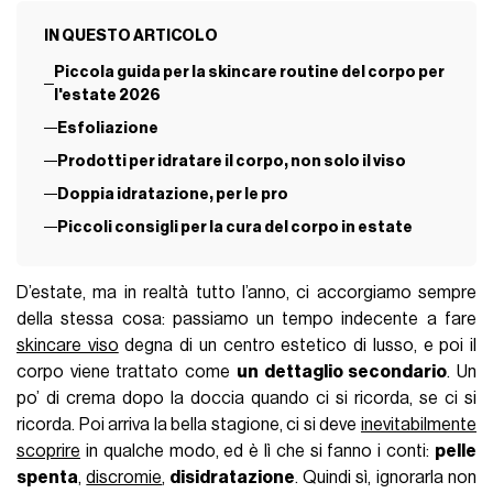
IN QUESTO ARTICOLO
Piccola guida per la skincare routine del corpo per
l'estate 2026
Esfoliazione
Prodotti per idratare il corpo, non solo il viso
Doppia idratazione, per le pro
Piccoli consigli per la cura del corpo in estate
D’estate, ma in realtà tutto l’anno, ci accorgiamo sempre
della stessa cosa: passiamo un tempo indecente a fare
skincare viso
degna di un centro estetico di lusso, e poi il
corpo viene trattato come
un dettaglio secondario
. Un
po’ di crema dopo la doccia quando ci si ricorda, se ci si
ricorda. Poi arriva la bella stagione, ci si deve
inevitabilmente
scoprire
in qualche modo, ed è lì che si fanno i conti:
pelle
spenta
,
discromie
,
disidratazione
. Quindi sì, ignorarla non