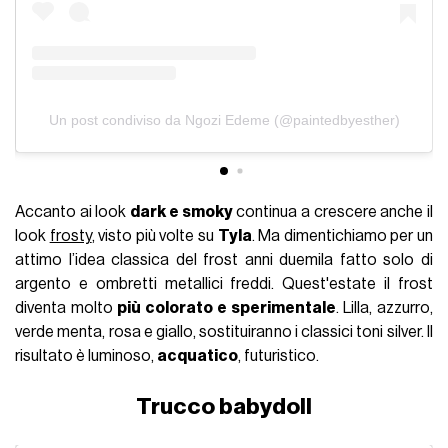
Un post condiviso da Ngozi Edeme (@paintedbyesther)
Accanto ai look
dark e smoky
continua a crescere anche il
look
frosty
, visto più volte su
Tyla
. Ma dimentichiamo per un
attimo l’idea classica del frost anni duemila fatto solo di
argento e ombretti metallici freddi. Quest'estate il frost
diventa molto
più colorato e sperimentale
. Lilla, azzurro,
verde menta, rosa e giallo, sostituiranno i classici toni silver. Il
risultato è luminoso,
acquatico
, futuristico.
Trucco babydoll