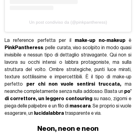
Un post condiviso da (@pinkpantheress)
La reference perfetta per il
make-up no-makeup
è
PinkPantheress
: pelle curata, viso scolpito in modo quasi
invisibile e nessun tipo di dettaglio stravagante. Qui non si
lavora su occhi intensi o labbra protagoniste, ma sulla
struttura del volto. Ombre strategiche, punti luce mirati,
texture sottilissime e impercettibili. È il tipo di make-up
perfetto
per chi non vuole sentirsi truccata,
ma
neanche completamente senza nulla addosso. Basta un
po’
di correttore, un leggero contouring
su naso, zigomi e
piega delle palpebre e un filo di
mascara
. Se proprio si vuole
esagerare, un
lucidalabbra
trasparente e via.
Neon, neon e neon