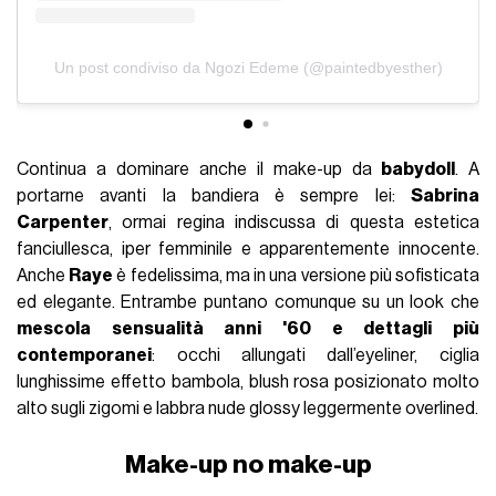
Un post condiviso da Ngozi Edeme (@paintedbyesther)
Continua a dominare anche il make-up da
babydoll
. A
portarne avanti la bandiera è sempre lei:
Sabrina
Carpenter
, ormai regina indiscussa di questa estetica
fanciullesca, iper femminile e apparentemente innocente.
Anche
Raye
è fedelissima, ma in una versione più sofisticata
ed elegante. Entrambe puntano comunque su un look che
mescola sensualità anni '60 e dettagli più
contemporanei
: occhi allungati dall’eyeliner, ciglia
lunghissime effetto bambola, blush rosa posizionato molto
alto sugli zigomi e labbra nude glossy leggermente overlined.
Make-up no make-up