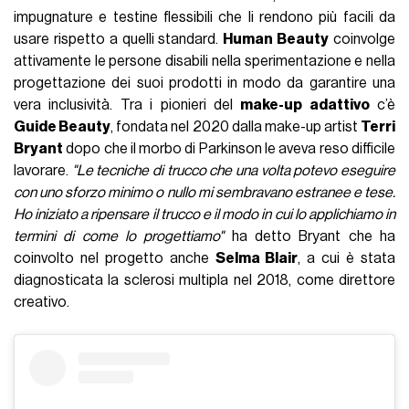
impugnature e testine flessibili che li rendono più facili da
usare rispetto a quelli standard.
Human Beauty
coinvolge
attivamente le persone disabili nella sperimentazione e nella
progettazione dei suoi prodotti in modo da garantire una
vera inclusività. Tra i pionieri del
make-up adattivo
c’è
Guide Beauty
, fondata nel 2020 dalla make-up artist
Terri
Bryant
dopo che il morbo di Parkinson le aveva reso difficile
lavorare.
"Le tecniche di trucco che una volta potevo eseguire
con uno sforzo minimo o nullo mi sembravano estranee e tese.
Ho iniziato a ripensare il trucco e il modo in cui lo applichiamo in
termini di come lo progettiamo"
ha detto Bryant che ha
coinvolto nel progetto anche
Selma Blair
, a cui è stata
diagnosticata la sclerosi multipla nel 2018, come direttore
creativo.