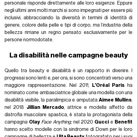
personale risponde direttamente alle loro esigenze. Eppure
negli ultimi anni molti marchi si sono impegnati per essere più
inclusivi, abbracciando la diversità in termini di identità di
genere, colore della pelle e tipi di corpo, ma l’industria della
bellezza rimane un regno pensato esclusivamente per le
persone normodotate.
La disabilità nelle campagne beauty
Quello tra beauty e disabilità è un rapporto in divenire. I
progressi sono lenti e, per ora, si sono concentrati verso una
maggiore rappresentazione. Nel 2011,
L'Oréal Paris
ha
nominato come ambasciatrice globale una modella con una
disabilità visibile, la paralimpica e amputata
Aimee Mullins
;
nel 2018
Jillian Mercado
, attrice e modella affetto da
distrofia muscolare spastica, è stata la protagonista della
campagna
Olay
Face Anything
; nel 2020
Gucci
e
Benefit
hanno scelto modelle con la sindrome di Down per le loro
campagne di bellezza e
Ulta Beauty
fotografato per i suoi