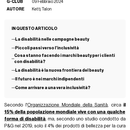
G-CLUB
09 Febbraio 2024
AUTORE
Kettj Talon
IN QUESTO ARTICOLO
La disabilità nelle campagne beauty
Piccoli passi verso l’inclusività
Cosa stanno facendo i marchi beauty per i clienti
con disabilità?
La disabilità è la nuova frontiera del beauty
Il futuro è nei marchi indipendenti
Come arrivare a una vera inclusività?
Secondo l'
Organizzazione Mondiale della Sanità
, circa
il
15% della popolazione mondiale vive con una qualche
forma di disabilità
, ma, secondo uno studio condotto da
P&G nel 2019, solo il 4% dei prodotti di bellezza per la cura