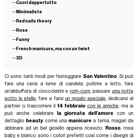
Cuori dappertutto
Minimalista
Red nails theory
Rose
Funny
French manicure, ma con un twist
3D
Ci sono tanti modi per festeggiare
San Valentino
. Si può
fare una cena a lume di candela, poltrire a letto, fare
un’abbuffata di cioccolatini e
rom-com
, passare
una notte
sotto le stelle
, fare e farsi
un regalo speciale
, dedicarsi al
partner o trascorrere il
14 febbraio
con le amiche
, ma si
può anche celebrare
la giornata dell’amore
con un
dettaglio
beauty
come una
manicure
a tema, magari da
abbinare ad un bel gioiello appena ricevuto.
Rosso
, rosa
baby e bianco sono i colori preferiti così come i disegni di