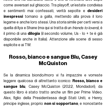
come avversari sul ghiaccio. Tra playoﬀ, un’estate condivisa
e sentimenti mai confessati, verità sepolte e
desideri
inespressi
tornano a galla, mettendo alla prova il loro
legame e anche loro stessi. Una storia simile per certi versi a
quella di Ilya e Shane (ma qui si tratta di un
friends to lovers
), è
il primo di una
dilogia
(il secondo volume, Us - Io + te è già
disponibile anche in Italia). Attenzione alle scene di sesso
esplicite e ai TW.
Rosso, bianco e sangue Blu, Casey
McQuiston
Se la dinamica biondo/moro vi fa impazzire e vorreste
leggere qualcosa di altrettanto iconico:
Rosso, bianco e
sangue blu
, Casey McQuiston (2022, Mondadori); da
questo libro è stato tratto anche un film per Prime Video.
Alex, figlio della Presidentessa degli Stati Uniti, e Henry,
principe inglese, proprio
non si sopportano
, e nonostante