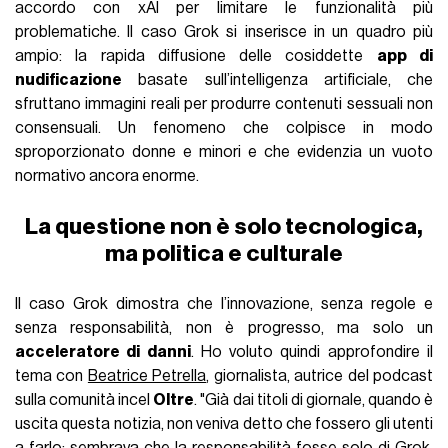
accordo con xAI per limitare le funzionalità più
problematiche. Il caso Grok si inserisce in un quadro più
ampio: la rapida diffusione delle cosiddette
app di
nudificazione
basate sull’intelligenza artificiale, che
sfruttano immagini reali per produrre contenuti sessuali non
consensuali. Un fenomeno che colpisce in modo
sproporzionato donne e minori e che evidenzia un vuoto
normativo ancora enorme.
La questione non è solo tecnologica,
ma politica e culturale
Il caso Grok dimostra che l’innovazione, senza regole e
senza responsabilità, non è progresso, ma solo un
acceleratore di danni
. Ho voluto quindi approfondire il
tema con
Beatrice Petrella
, giornalista, autrice del podcast
sulla comunità incel
Oltre
. "Già dai titoli di giornale, quando è
uscita questa notizia, non veniva detto che fossero gli utenti
a farlo: sembrava che la responsabilità fosse solo di Grok,