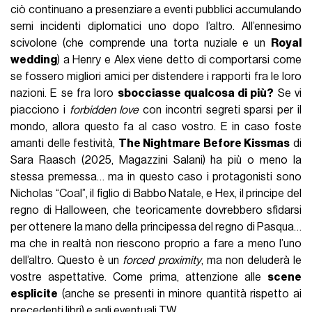
ciò continuano a presenziare a eventi pubblici accumulando
semi incidenti diplomatici uno dopo l’altro. All’ennesimo
scivolone (che comprende una torta nuziale e un
Royal
wedding
) a Henry e Alex viene detto di comportarsi come
se fossero migliori amici per distendere i rapporti fra le loro
nazioni. E se fra loro
sbocciasse qualcosa di più?
Se vi
piacciono i
forbidden love
con incontri segreti sparsi per il
mondo, allora questo fa al caso vostro. E in caso foste
amanti delle festività,
The Nightmare Before Kissmas
di
Sara Raasch (2025, Magazzini Salani) ha più o meno la
stessa premessa… ma in questo caso i protagonisti sono
Nicholas “Coal”, il figlio di Babbo Natale, e Hex, il principe del
regno di Halloween, che teoricamente dovrebbero sfidarsi
per ottenere la mano della principessa del regno di Pasqua…
ma che in realtà non riescono proprio a fare a meno l’uno
dell’altro. Questo è un
forced proximity
, ma non deluderà le
vostre aspettative. Come prima, attenzione alle
scene
esplicite
(anche se presenti in minore quantità rispetto ai
precedenti libri) e agli eventuali TW.