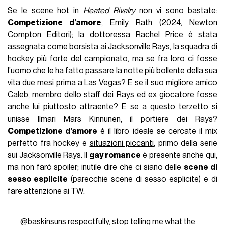
Se le scene hot in
Heated Rivalry
non vi sono bastate:
Competizione d’amore
, Emily Rath (2024, Newton
Compton Editori); la dottoressa Rachel Price è stata
assegnata come borsista ai Jacksonville Rays, la squadra di
hockey più forte del campionato, ma se fra loro ci fosse
l’uomo che le ha fatto passare la notte più bollente della sua
vita due mesi prima a Las Vegas? E se il suo migliore amico
Caleb, membro dello staﬀ dei Rays ed ex giocatore fosse
anche lui piuttosto attraente? E se a questo terzetto si
unisse Ilmari Mars Kinnunen, il portiere dei Rays?
Competizione d’amore
è il libro ideale se cercate il mix
perfetto fra hockey e
situazioni piccanti
, primo della serie
sui Jacksonville Rays. Il
gay romance
è presente anche qui,
ma non farò spoiler; inutile dire che ci siano delle
scene di
sesso esplicite
(parecchie scene di sesso esplicite) e di
fare attenzione ai TW.
@baskinsuns
respectfully, stop telling me what the