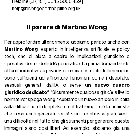
Helpline (UK, 18+) 0345 6000 459 |
help@revengepornhelpline.org.uk
Il parere di Martino Wong
Per approfondire ulteriormente abbiamo parlato anche con
Martino Wong
, esperto in intelligenza artificiale e policy
tech, che ci aiuta a capire le implicazioni giuridiche e
operative dei modelli di IA generativa. La prima domanda è: le
attuali normative su privacy, consenso e tutela dell’immagine
sono sufficienti ad affrontare fenomeni come i deepfake
sessuali generati dall’IA, o serve
un nuovo quadro
giuridico dedicato?
"Sicuramente qualcosa già c’è a livello
normativo" spiega Wong. "Abbiamo un nuovo articolo in Italia
sulla diffusione di deepfake e nel frattempo c’è la richiesta
che i contenuti generati con IA siano contrassegnati. Vedo
una difficoltà nel fatto che gli strumenti per generare queste
immagini siano così liberi. Ad esempio, abbiamo già una