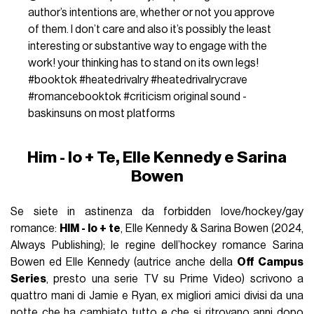
author’s intentions are, whether or not you approve
of them. I don’t care and also it’s possibly the least
interesting or substantive way to engage with the
work! your thinking has to stand on its own legs!
#booktok
#heatedrivalry
#heatedrivalrycrave
#romancebooktok
#criticism
original sound -
baskinsuns on most platforms
Him - Io + Te, Elle Kennedy e Sarina
Bowen
Se siete in astinenza da forbidden love/hockey/gay
romance:
HIM - Io + te
, Elle Kennedy & Sarina Bowen (2024,
Always Publishing); le regine dell’hockey romance Sarina
Bowen ed Elle Kennedy (autrice anche della
Oﬀ Campus
Series
, presto una serie TV su Prime Video) scrivono a
quattro mani di Jamie e Ryan, ex migliori amici divisi da una
notte che ha cambiato tutto e che si ritrovano anni dopo