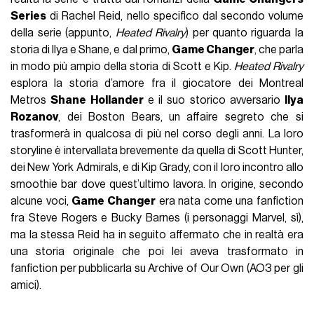
Series
di Rachel Reid, nello specifico dal secondo volume
della serie (appunto,
Heated Rivalry
) per quanto riguarda la
storia di Ilya e Shane, e dal primo,
Game Changer
, che parla
in modo più ampio della storia di Scott e Kip.
Heated Rivalry
esplora la storia d’amore fra il giocatore dei Montreal
Metros
Shane Hollander
e il suo storico avversario
Ilya
Rozanov
, dei Boston Bears, un aﬀaire segreto che si
trasformerà in qualcosa di più nel corso degli anni. La loro
storyline è intervallata brevemente da quella di Scott Hunter,
dei New York Admirals, e di Kip Grady, con il loro incontro allo
smoothie bar dove quest’ultimo lavora. In origine, secondo
alcune voci,
Game Changer
era nata come una fanfiction
fra Steve Rogers e Bucky Barnes (i personaggi Marvel, sì),
ma la stessa Reid ha in seguito aﬀermato che in realtà era
una storia originale che poi lei aveva trasformato in
fanfiction per pubblicarla su Archive of Our Own (AO3 per gli
amici).