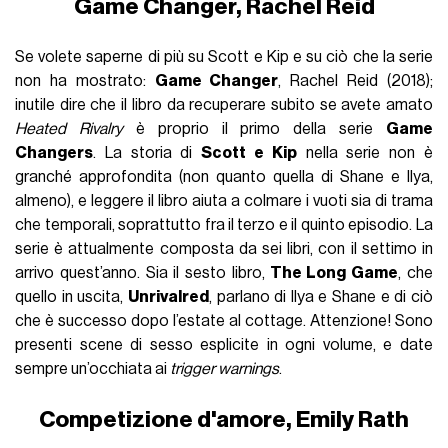
Game Changer, Rachel Reid
Se volete saperne di più su Scott e Kip e su ciò che la serie
non ha mostrato:
Game Changer
, Rachel Reid (2018);
inutile dire che il libro da recuperare subito se avete amato
Heated Rivalry
è proprio il primo della serie
Game
Changers
. La storia di
Scott e Kip
nella serie non è
granché approfondita (non quanto quella di Shane e Ilya,
almeno), e leggere il libro aiuta a colmare i vuoti sia di trama
che temporali, soprattutto fra il terzo e il quinto episodio. La
serie è attualmente composta da sei libri, con il settimo in
arrivo quest’anno. Sia il sesto libro,
The Long Game
, che
quello in uscita,
Unrivalred
, parlano di Ilya e Shane e di ciò
che è successo dopo l’estate al cottage. Attenzione! Sono
presenti scene di sesso esplicite in ogni volume, e date
sempre un’occhiata ai
trigger warnings
.
Competizione d'amore, Emily Rath