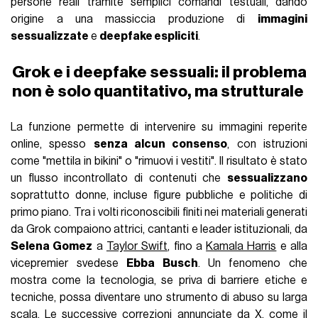
persone reali tramite semplici comandi testuali, dando
origine a una massiccia produzione di
immagini
sessualizzate
e
deepfake espliciti
.
Grok e i deepfake sessuali: il problema
non è solo quantitativo, ma strutturale
La funzione permette di intervenire su immagini reperite
online, spesso
senza alcun consenso
, con istruzioni
come "mettila in bikini" o "rimuovi i vestiti". Il risultato è stato
un flusso incontrollato di contenuti che
sessualizzano
soprattutto donne, incluse figure pubbliche e politiche di
primo piano. Tra i volti riconoscibili finiti nei materiali generati
da Grok compaiono attrici, cantanti e leader istituzionali, da
Selena Gomez
a
Taylor Swift
, fino a
Kamala Harris
e alla
vicepremier svedese
Ebba Busch
. Un fenomeno che
mostra come la tecnologia, se priva di barriere etiche e
tecniche, possa diventare uno strumento di abuso su larga
scala. Le successive correzioni annunciate da X, come il