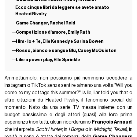
Ecco cinque libri da leggere se avete amato
Heated Rivalry
Game Changer, Rachel Reid
Competizione d'amore, Emily Rath
Him - Io + Te, Elle Kennedy e Sarina Bowen
Rosso, bianco e sangue Blu, Casey McQuiston
Like a power play, Elle Sprinkle
Ammettiamolo, non possiamo più nemmeno accedere a
Instagram o TikTok senza sentire almeno una volta "Will you
come to my cottage this summer?", Is lie, liar told you that o
altre citazioni da
Heated Rivalry
, il fenomeno social del
momento. Nato da una serie TV messa insieme con un
budget bassissimo e degli attori (quasi) alla loro prima
esperienza (non tutti, alcuni ricorderanno
François Arnaud
,
che interpreta
Scott Hunter
, in
I Borgia
o in
Midnight
,
Texas
), in
realtà la serie è tratta dai romanzi della
Game Changers