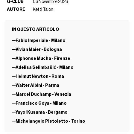
G-CLUB
03 Novembre 2023
AUTORE
Kettj Talon
IN QUESTO ARTICOLO
Fabio Imperiale - Milano
Vivian Maier - Bologna
Alphonse Mucha - Firenze
Adelisa Selimbašić - Milano
Helmut Newton - Roma
Walter Albini - Parma
Marcel Duchamp - Venezia
Francisco Goya - Milano
Yayoi Kusama - Bergamo
Michelangelo Pistoletto - Torino