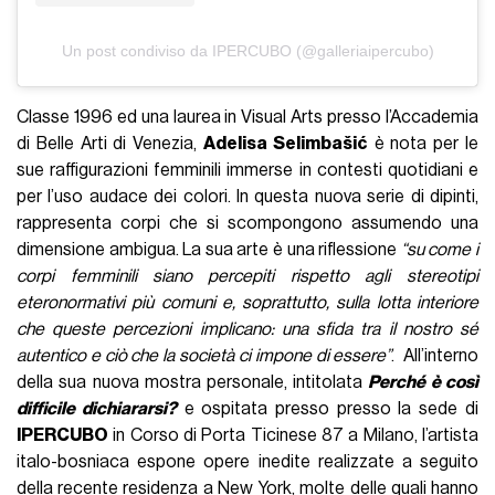
Un post condiviso da IPERCUBO (@galleriaipercubo)
Classe 1996 ed una laurea in Visual Arts presso l’Accademia
di Belle Arti di Venezia,
Adelisa Selimbašić
è nota per le
sue raffigurazioni femminili immerse in contesti quotidiani e
per l’uso audace dei colori. In questa nuova serie di dipinti,
rappresenta corpi che si scompongono assumendo una
dimensione ambigua. La sua arte è una riflessione
“su come i
corpi femminili siano percepiti rispetto agli stereotipi
eteronormativi più comuni e, soprattutto, sulla lotta interiore
che queste percezioni implicano: una sfida tra il nostro sé
autentico e ciò che la società ci impone di essere”
. All’interno
della sua nuova mostra personale, intitolata
Perché è così
difficile dichiararsi?
e ospitata presso presso la sede di
IPERCUBO
in Corso di Porta Ticinese 87 a Milano, l’artista
italo-bosniaca espone opere inedite realizzate a seguito
della recente residenza a New York, molte delle quali hanno