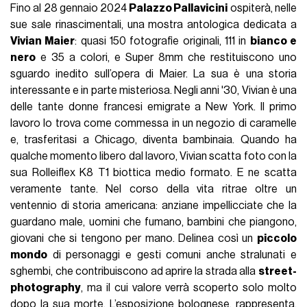
Fino al 28 gennaio 2024
Palazzo Pallavicini
ospiterà, nelle
sue sale rinascimentali, una mostra antologica dedicata a
Vivian Maier
: quasi 150 fotografie originali, 111 in
bianco e
nero
e 35 a colori, e Super 8mm che restituiscono uno
sguardo inedito sull’opera di Maier. La sua è una storia
interessante e in parte misteriosa. Negli anni '30, Vivian è una
delle tante donne francesi emigrate a New York. Il primo
lavoro lo trova come commessa in un negozio di caramelle
e, trasferitasi a Chicago, diventa bambinaia. Quando ha
qualche momento libero dal lavoro, Vivian scatta foto con la
sua Rolleiflex K8 T1 biottica medio formato. E ne scatta
veramente tante. Nel corso della vita ritrae oltre un
ventennio di storia americana: anziane impellicciate che la
guardano male, uomini che fumano, bambini che piangono,
giovani che si tengono per mano. Delinea così un
piccolo
mondo
di personaggi e gesti comuni anche stralunati e
sghembi, che contribuiscono ad aprire la strada alla
street-
photography
, ma il cui valore verrà scoperto solo molto
dopo la sua morte. L’esposizione bolognese, rappresenta,