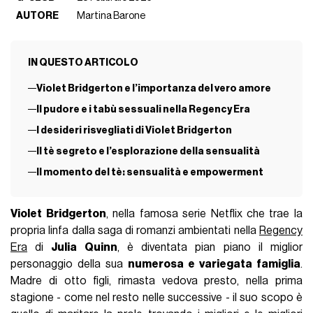
AUTORE
Martina Barone
IN QUESTO ARTICOLO
Violet Bridgerton e l’importanza del vero amore
Il pudore e i tabù sessuali nella Regency Era
I desideri risvegliati di Violet Bridgerton
Il tè segreto e l’esplorazione della sensualità
Il momento del tè: sensualità e empowerment
Violet Bridgerton
, nella famosa serie Netflix che trae la
propria linfa dalla saga di romanzi ambientati nella
Regency
Era
di
Julia Quinn
, è diventata pian piano il miglior
personaggio della sua
numerosa e variegata famiglia
.
Madre di otto figli, rimasta vedova presto, nella prima
stagione - come nel resto nelle successive - il suo scopo è