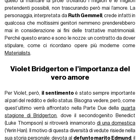
quello di maritare la prole trovando i migliori e le migliori
pretendenti possibili, non trascurando però mai l’amore. La
personaggia, interpretata da
Ruth Gemmell
, crede infatti in
qualcosa che moltissimi genitori nemmeno prenderebbero
mai in considerazione ai fini delle trattative matrimoniali.
Perché questo erano e sono le nozze: un contratto da dover
stipulare, come ci ricordano opere più moderne come
Materialists
.
Violet Bridgerton e l’importanza del
vero amore
Per Violet, però,
il sentimento
è stato sempre importante
al pari del reddito e dello status. Bisogna vedere, però, come
quest’ultimo verrà affrontato nella Parte Due della
quarta
stagione di Bridgerton
, dove il secondogenito Benedict
(Luke Thompson) si ritroverà innamorato
di una domestica
(Yerin Han). Il motivo di questa diversità di vedute risiede nella
sua storia personale: devota al
defunto marito Edmund
, il