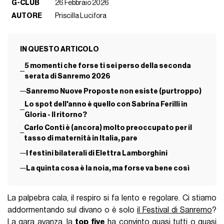
G-CLUB
26 Febbraio 2026
AUTORE
Priscilla Lucifora
IN QUESTO ARTICOLO
5 momenti che forse ti sei perso della seconda
serata di Sanremo 2026
Sanremo Nuove Proposte non esiste (purtroppo)
Lo spot dell'anno è quello con Sabrina Ferilli in
Gloria - Il ritorno?
Carlo Conti è (ancora) molto preoccupato per il
tasso di maternità in Italia, pare
I festini bilaterali di Elettra Lamborghini
La quinta cosa è la noia, ma forse va bene così
La palpebra cala, il respiro si fa lento e regolare. Ci stiamo
addormentando sul divano o è solo
il Festival di Sanremo
?
La gara avanza, la
top five
ha convinto quasi tutti o quasi