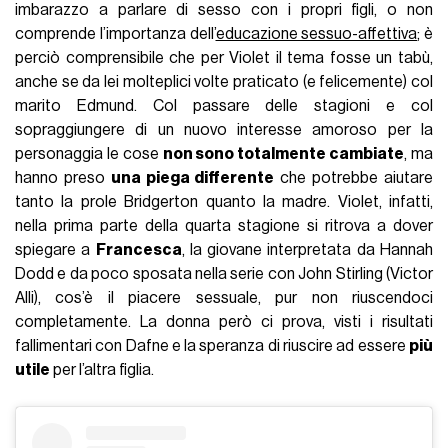
imbarazzo a parlare di sesso con i propri figli, o non
comprende l’importanza dell’
educazione sessuo-affettiva
; è
perciò comprensibile che per Violet il tema fosse un tabù,
anche se da lei molteplici volte praticato (e felicemente) col
marito Edmund. Col passare delle stagioni e col
sopraggiungere di un nuovo interesse amoroso per la
personaggia le cose
non sono totalmente cambiate
, ma
hanno preso
una piega differente
che potrebbe aiutare
tanto la prole Bridgerton quanto la madre. Violet, infatti,
nella prima parte della quarta stagione si ritrova a dover
spiegare a
Francesca
, la giovane interpretata da Hannah
Dodd e da poco sposata nella serie con John Stirling (Victor
Alli), cos’è il piacere sessuale, pur non riuscendoci
completamente. La donna però ci prova, visti i risultati
fallimentari con Dafne e la speranza di riuscire ad essere
più
utile
per l’altra figlia.