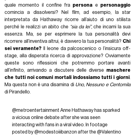
quale momento il confine fra
persona
e
personaggio
comincia a dissolversi? Nel film, ad esempio, la star
interpretata da Hathaway ricorre all’aiuto di uno stilista
perché le realizzi un abito che
“sia da lei”
, che incarni la sua
essenza. Ma, se per esprimere la tua personalità devi
ricorrere all’inventiva altrui, è davvero la tua personalità?
Chi
sei veramente?
Il leone da palcoscenico o l’insicura off-
stage, alla disperata ricerca di approvazione? Ovviamente
queste sono riflessioni che potremmo portare avanti
all’infinito, arrivando a discutere delle diverse
maschere
che tutti noi comuni mortali indossiamo tutti i giorni
.
Ma questa non è una disamina di
Uno, Nessuno e Centomila
di Pirandello.
@metroentertainment
Anne Hathaway has sparked
a vicious online debate after she was seen
interacting with fans in a viral video. In footage
posted by @modestoiiibanzon after the @Valentino