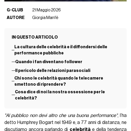
G-CLUB
21 Maggio 2026
AUTORE
Giorgia Manfè
IN QUESTO ARTICOLO
La cultura delle celebrità e il diffondersi delle
performance pubbliche
Quando i fan diventano follower
Il pericolo delle relazioni parasociali
Chi sono le celebrità quando le telecamere
smettono di riprendere?
Cosa dice di noi la nostra ossessione per le
celebrità?
"Al pubblico non devi altro che una buona performance"
, l’ha
detto Humphrey Bogart nel 1949 e, a 77 anni di distanza, ne
discutiamo ancora parlando di
celebrità
e della tendenza