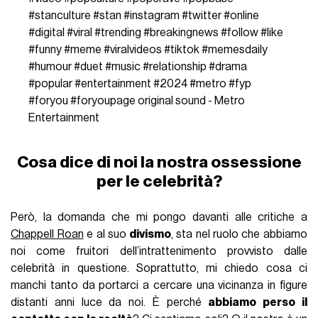
#stanculture
#stan
#instagram
#twitter
#online
#digital
#viral
#trending
#breakingnews
#follow
#like
#funny
#meme
#viralvideos
#tiktok
#memesdaily
#humour
#duet
#music
#relationship
#drama
#popular
#entertainment
#2024
#metro
#fyp
#foryou
#foryoupage
original sound - Metro
Entertainment
Cosa dice di noi la nostra ossessione
per le celebrità?
Però, la domanda che mi pongo davanti alle critiche a
Chappell Roan
e al suo
divismo
, sta nel ruolo che abbiamo
noi come fruitori dell’intrattenimento provvisto dalle
celebrità in questione. Soprattutto, mi chiedo cosa ci
manchi tanto da portarci a cercare una vicinanza in figure
distanti anni luce da noi. È perché
abbiamo perso il