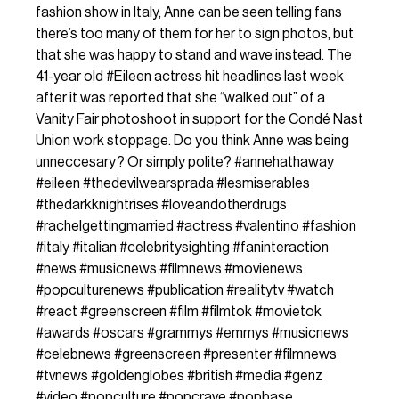
fashion show in Italy, Anne can be seen telling fans
there’s too many of them for her to sign photos, but
that she was happy to stand and wave instead. The
41-year old
#Eileen
actress hit headlines last week
after it was reported that she “walked out” of a
Vanity Fair photoshoot in support for the Condé Nast
Union work stoppage. Do you think Anne was being
unneccesary? Or simply polite?
#annehathaway
#eileen
#thedevilwearsprada
#lesmiserables
#thedarkknightrises
#loveandotherdrugs
#rachelgettingmarried
#actress
#valentino
#fashion
#italy
#italian
#celebritysighting
#faninteraction
#news
#musicnews
#filmnews
#movienews
#popculturenews
#publication
#realitytv
#watch
#react
#greenscreen
#film
#filmtok
#movietok
#awards
#oscars
#grammys
#emmys
#musicnews
#celebnews
#greenscreen
#presenter
#filmnews
#tvnews
#goldenglobes
#british
#media
#genz
#video
#popculture
#popcrave
#popbase