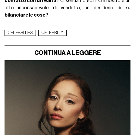
contatto con la realtà
? Ci sentiamo soli? O il nostro è un
atto inconsapevole di vendetta, un desiderio di
ri-
bilanciare le cose
?
CELEBRITIES
CELEBRITY
CONTINUA A LEGGERE