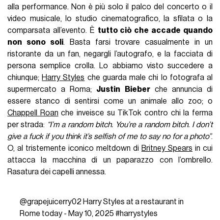
alla performance. Non è più solo il palco del concerto o il
video musicale, lo studio cinematografico, la sfilata o la
comparsata all’evento. È
tutto ciò che accade quando
non sono soli
. Basta farsi trovare casualmente in un
ristorante da un fan, negargli l’autografo, e la facciata di
persona semplice crolla. Lo abbiamo visto succedere a
chiunque;
Harry Styles
che guarda male chi lo fotografa al
supermercato a Roma;
Justin Bieber
che annuncia di
essere stanco di sentirsi come un animale allo zoo; o
Chappell Roan
che inveisce su TikTok contro chi la ferma
per strada:
“I’m a random bitch. You’re a random bitch. I don’t
give a fuck if you think it’s selfish of me to say no for a photo”
.
O, al tristemente iconico meltdown di
Britney Spears
in cui
attacca la macchina di un paparazzo con l’ombrello.
Rasatura dei capelli annessa.
@grapejuicerry02
Harry Styles at a restaurant in
Rome today - May 10, 2025
#harrystyles