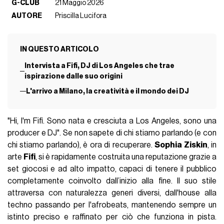
G-CLUB
21 Maggio 2026
AUTORE
Priscilla Lucifora
IN QUESTO ARTICOLO
Intervista a Fifi, DJ di Los Angeles che trae
ispirazione dalle suo origini
L'arrivo a Milano, la creatività e il mondo dei DJ
"Hi, I'm Fifi. Sono nata e cresciuta a Los Angeles, sono una
producer e DJ". Se non sapete di chi stiamo parlando (e con
chi stiamo parlando), è ora di recuperare.
Sophia Ziskin
, in
arte
Fifi
, si è rapidamente costruita una reputazione grazie a
set giocosi e ad alto impatto, capaci di tenere il pubblico
completamente coinvolto dall’inizio alla fine. Il suo stile
attraversa con naturalezza generi diversi, dall'house alla
techno passando per l'afrobeats, mantenendo sempre un
istinto preciso e raffinato per ciò che funziona in pista.