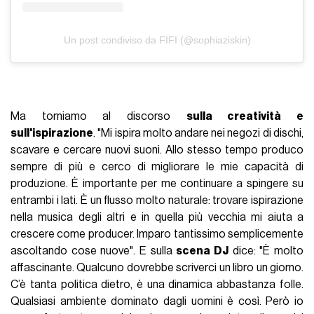
Un post condiviso da FIFI (@sophiaziskin)
Ma torniamo al discorso
sulla creatività e
sull'ispirazione
. "Mi ispira molto andare nei negozi di dischi,
scavare e cercare nuovi suoni. Allo stesso tempo produco
sempre di più e cerco di migliorare le mie capacità di
produzione. È importante per me continuare a spingere su
entrambi i lati. È un flusso molto naturale: trovare ispirazione
nella musica degli altri e in quella più vecchia mi aiuta a
crescere come producer. Imparo tantissimo semplicemente
ascoltando cose nuove". E sulla
scena DJ
dice: "È molto
affascinante. Qualcuno dovrebbe scriverci un libro un giorno.
C’è tanta politica dietro, è una dinamica abbastanza folle.
Qualsiasi ambiente dominato dagli uomini è così. Però io