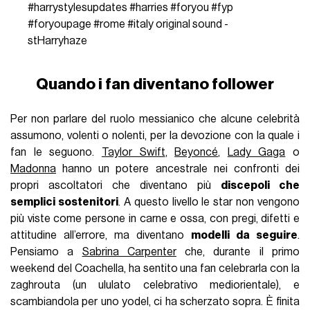
#harrystylesupdates
#harries
#foryou
#fyp
#foryoupage
#rome
#italy
original sound -
stHarryhaze
Quando i fan diventano follower
Per non parlare del ruolo messianico che alcune celebrità
assumono, volenti o nolenti, per la devozione con la quale i
fan le seguono.
Taylor Swift
,
Beyoncé
,
Lady Gaga
o
Madonna
hanno un potere ancestrale nei confronti dei
propri ascoltatori che diventano più
discepoli che
semplici sostenitori
. A questo livello le star non vengono
più viste come persone in carne e ossa, con pregi, difetti e
attitudine all’errore, ma diventano
modelli da seguire
.
Pensiamo a
Sabrina Carpenter
che, durante il primo
weekend del Coachella, ha sentito una fan celebrarla con la
zaghrouta (un ululato celebrativo mediorientale), e
scambiandola per uno yodel, ci ha scherzato sopra. È finita