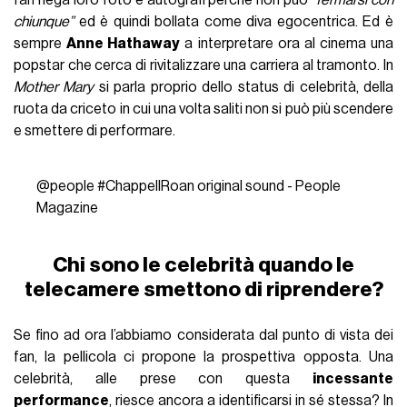
fan nega loro foto e autografi perché non può
“fermarsi con
chiunque”
ed è quindi bollata come diva egocentrica. Ed è
sempre
Anne Hathaway
a interpretare ora al cinema una
popstar che cerca di rivitalizzare una carriera al tramonto. In
Mother Mary
si parla proprio dello status di celebrità, della
ruota da criceto in cui una volta saliti non si può più scendere
e smettere di performare.
@people
#ChappellRoan
original sound - People
Magazine
Chi sono le celebrità quando le
telecamere smettono di riprendere?
Se fino ad ora l’abbiamo considerata dal punto di vista dei
fan, la pellicola ci propone la prospettiva opposta. Una
celebrità, alle prese con questa
incessante
performance
, riesce ancora a identificarsi in sé stessa? In