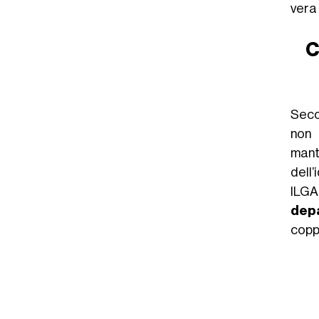
vera 
C
Secon
non 
mant
dell
ILGA
depa
copp