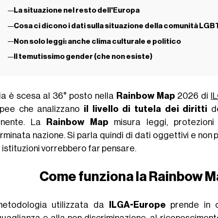
La situazione nel resto dell'Europa
Cosa ci dicono i dati sulla situazione della comunità LGBT
Non solo leggi: anche clima culturale e politico
Il temutissimo gender (che non esiste)
lia è scesa al 36° posto nella
Rainbow Map
2026 di
I
pee che analizzano
il livello di tutela dei diritti
de
inente. La
Rainbow Map
misura leggi, protezioni
rminata nazione. Si parla quindi di dati oggettivi e non
 istituzioni vorrebbero far pensare.
Come funziona la Rainbow M
etodologia utilizzata da
ILGA-Europe
prende in 
uguaglianza e
alla non discriminazione
, al riconoscimento