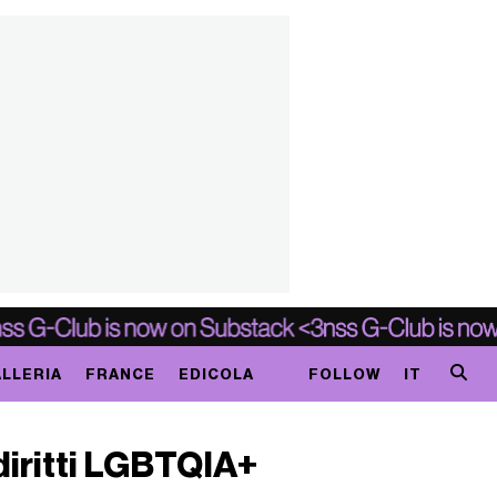
LLERIA
FRANCE
EDICOLA
FOLLOW
IT
 diritti LGBTQIA+