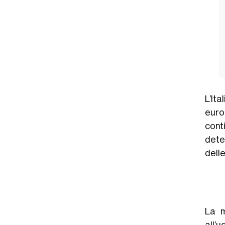
L’Ita
euro
cont
dete
delle
La m
all’