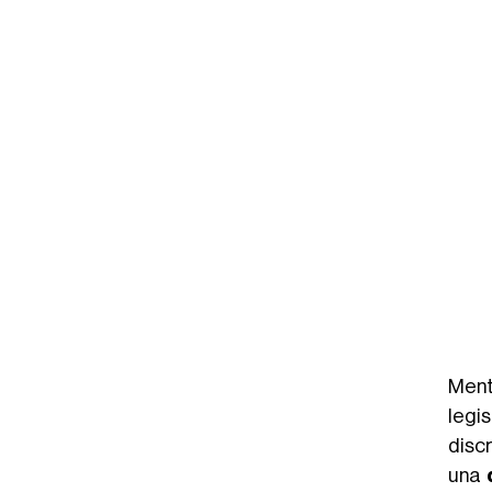
Men
legi
discr
una