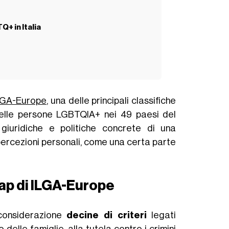
Q+ in Italia
LGA-Europe
, una delle principali classifiche
lle persone LGBTQIA+ nei 49 paesi del
 giuridiche e politiche concrete di una
 percezioni personali, come una certa parte
ap di ILGA-Europe
considerazione
decine di criteri
legati
 delle famiglie, alla tutela contro i crimini