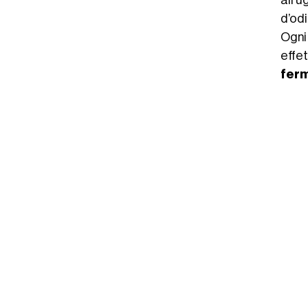
d’odi
Ogn
effe
ferm