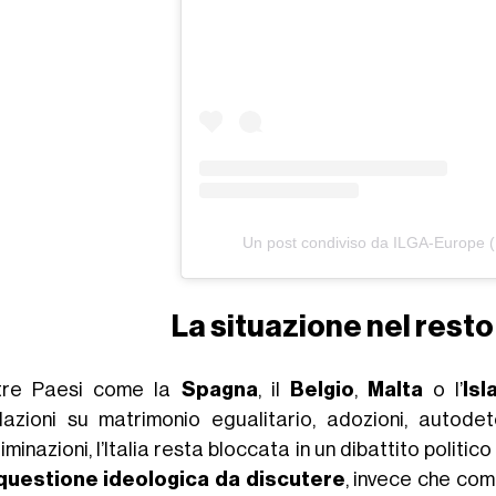
Un post condiviso da ILGA-Europe 
La situazione nel resto
tre Paesi come la
Spagna
, il
Belgio
,
Malta
o l’
Isl
slazioni su matrimonio egualitario, adozioni, autod
iminazioni, l’Italia resta bloccata in un dibattito polit
questione ideologica da discutere
, invece che co