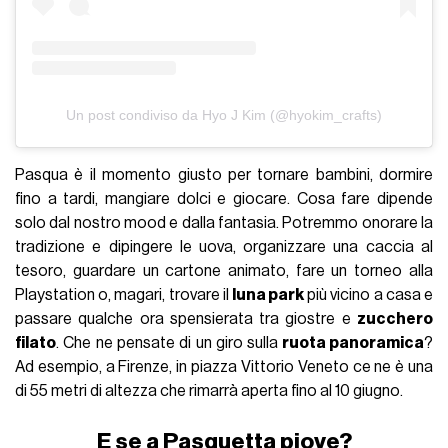
Un post condiviso da Hyo J Kim (@hyokim_crafts)
Pasqua è il momento giusto per tornare bambini, dormire
fino a tardi, mangiare dolci e giocare. Cosa fare dipende
solo dal nostro mood e dalla fantasia. Potremmo onorare la
tradizione e dipingere le uova, organizzare una caccia al
tesoro, guardare un cartone animato, fare un torneo alla
Playstation o, magari, trovare il
luna park
più vicino a casa e
passare qualche ora spensierata tra giostre e
zucchero
filato
. Che ne pensate di un giro sulla
ruota panoramica
?
Ad esempio, a Firenze, in piazza Vittorio Veneto ce ne è una
di 55 metri di altezza che rimarrà aperta fino al 10 giugno.
E se a Pasquetta piove?