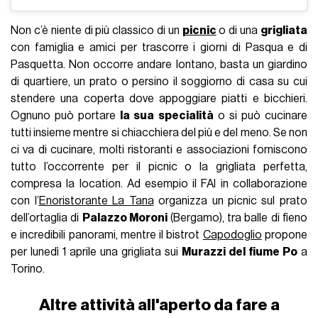
Non c’è niente di più classico di un
picnic
o di una
grigliata
con famiglia e amici per trascorre i giorni di Pasqua e di
Pasquetta. Non occorre andare lontano, basta un giardino
di quartiere, un prato o persino il soggiorno di casa su cui
stendere una coperta dove appoggiare piatti e bicchieri.
Ognuno può portare
la sua specialità
o si può cucinare
tutti insieme mentre si chiacchiera del più e del meno. Se non
ci va di cucinare, molti ristoranti e associazioni forniscono
tutto l’occorrente per il picnic o la grigliata perfetta,
compresa la location. Ad esempio il FAI in collaborazione
con l’
Enoristorante La Tana
organizza un picnic sul prato
dell’ortaglia di
Palazzo Moroni
(Bergamo), tra balle di fieno
e incredibili panorami, mentre il bistrot
Capodoglio
propone
per lunedì 1 aprile una grigliata sui
Murazzi del fiume Po
a
Torino.
Altre attività all'aperto da fare a