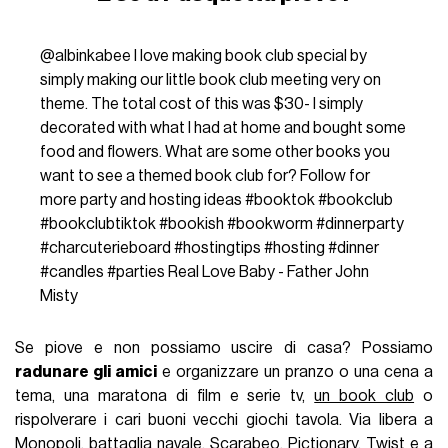
@albinkabee
I love making book club special by
simply making our little book club meeting very on
theme. The total cost of this was $30- I simply
decorated with what I had at home and bought some
food and flowers. What are some other books you
want to see a themed book club for? Follow for
more party and hosting ideas
#booktok
#bookclub
#bookclubtiktok
#bookish
#bookworm
#dinnerparty
#charcuterieboard
#hostingtips
#hosting
#dinner
#candles
#parties
Real Love Baby - Father John
Misty
Se piove e non possiamo uscire di casa? Possiamo
radunare gli amici
e organizzare un pranzo o una cena a
tema, una maratona di film e serie tv,
un book club
o
rispolverare i cari buoni vecchi giochi tavola. Via libera a
Monopoli, battaglia navale, Scarabeo, Pictionary, Twist e a