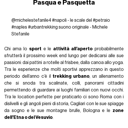
Pasqua e Pasquetta
@michelestefanile4
#napoli
- le scale del
#petraio
#naples
#urbantrekking
suono originale - Michele
Stefanile
Chi ama lo
sport
e le
attività all’aperto
probabilmente
sfrutterà il prossimo week end lungo per dedicarsi alle sue
passioni: dai pattini a rotelle al frisbee, dalla canoa allo yoga.
Tra le esperienze che molti sportivi apprezzano in questo
periodo dell’anno c’è il
trekking urbano
, un allenamento
che si snoda tra scalinate, colli, panorami cittadini
permettendo di guardare ai luoghi familiari con nuovi occhi.
Tra le location perfette per praticarlo ci sono Roma con i
dislivelli e gli angoli pieni di storia, Cagliari con le sue spiagge
da sogno e le sue montagne brulle, Bologna e le
zone
dell'Etna o del Vesuvio
.