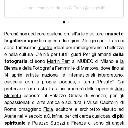
Un post condiviso da nss G-Club (@nssgclub)
Perché non dedicare qualche ora all’arte e visitare i
musei e
le gallerie aperti
in questi due giorni? In giro per l'Italia ci
sono tantissime
mostre
, ideali per immergerci nella bellezza
e nella cultura.
C'è n'è per tutti i gusti.
Per gli amanti
della
fotografia
ci sono
Martin Parr
al MUDEC di Milano e
la
Biennale della Fotografia Femminile di Mantova
, dove fino al
14 aprile artiste nazionali e internazionali interpretano,
ciascuna con la propria poetica, il tema "Private". Chi
preferisce l'arte astratta si innamorerà delle opere di
Julie
Mehretu
esposte al Palazzo Grassi di Venezia, per gli
appassionati di arte antica e scultura, i Musei Capitolini di
Roma omaggiano
Fidia
, scultore e architetto vissuto ad
Atene nel V secolo a.C. Infine, per chi cerca qualcosa
di più
spirituale
a Palazzo Strozzi a Firenze ci sono gli angeli