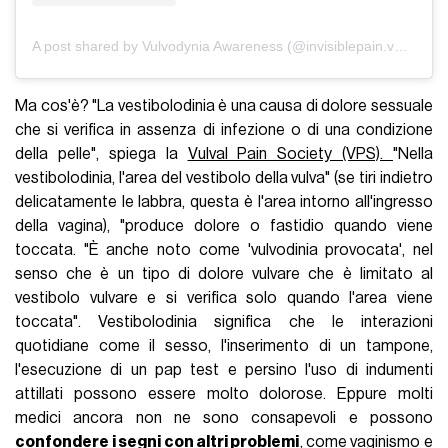
A post shared by Vulvodynia Awareness (@invisiblepain.vulvodynia)
Ma cos'è? "La vestibolodinia è una causa di dolore sessuale
che si verifica in assenza di infezione o di una condizione
della pelle", spiega la
Vulval Pain Society (VPS).
"Nella
vestibolodinia, l'area del vestibolo della vulva" (se tiri indietro
delicatamente le labbra, questa è l'area intorno all'ingresso
della vagina), "produce dolore o fastidio quando viene
toccata. "È anche noto come 'vulvodinia provocata', nel
senso che è un tipo di dolore vulvare che è limitato al
vestibolo vulvare e si verifica solo quando l'area viene
toccata". Vestibolodinia significa che le interazioni
quotidiane come il sesso, l'inserimento di un tampone,
l'esecuzione di un pap test e persino l'uso di indumenti
attillati possono essere molto dolorose. Eppure molti
medici ancora non ne sono consapevoli e possono
confondere i segni con altri problemi
, come vaginismo e