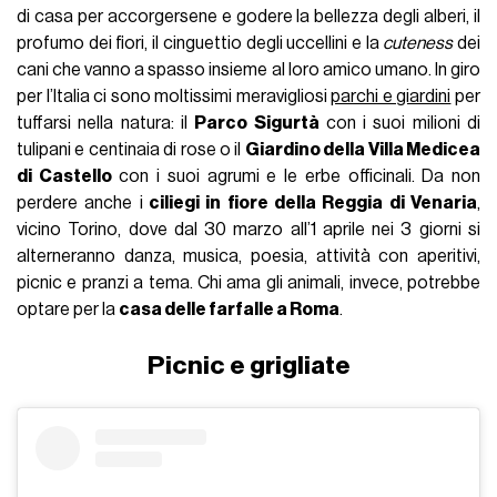
di casa per accorgersene e godere la bellezza degli alberi, il
profumo dei fiori, il cinguettio degli uccellini e la
cuteness
dei
cani che vanno a spasso insieme al loro amico umano. In giro
per l’Italia ci sono moltissimi meravigliosi
parchi e giardini
per
tuffarsi nella natura: il
Parco Sigurtà
con i suoi milioni di
tulipani e centinaia di rose o il
Giardino della Villa Medicea
di Castello
con i suoi agrumi e le erbe officinali. Da non
perdere anche i
ciliegi in fiore della Reggia di Venaria
,
vicino Torino, dove dal 30 marzo all’1 aprile nei 3 giorni si
alterneranno danza, musica, poesia, attività con aperitivi,
picnic e pranzi a tema. Chi ama gli animali, invece, potrebbe
optare per la
casa delle farfalle a Roma
.
Picnic e grigliate