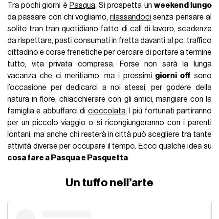
Tra pochi giorni è
Pasqua
. Si prospetta un
weekend lungo
da passare con chi vogliamo,
rilassandoci
senza pensare al
solito tran tran quotidiano fatto di call di lavoro, scadenze
da rispettare, pasti consumati in fretta davanti al pc, traffico
cittadino e corse frenetiche per cercare di portare a termine
tutto, vita privata compresa. Forse non sarà la lunga
vacanza che ci meritiamo, ma i prossimi
giorni off
sono
l’occasione per dedicarci a noi stessi, per godere della
natura in fiore, chiacchierare con gli amici, mangiare con la
famiglia e abbuffarci di
cioccolata
. I più fortunati partiranno
per un piccolo viaggio o si ricongiungeranno con i parenti
lontani, ma anche chi resterà in città può scegliere tra tante
attività diverse per occupare il tempo. Ecco qualche idea su
cosa fare a Pasqua e Pasquetta
.
Un tuffo nell’arte