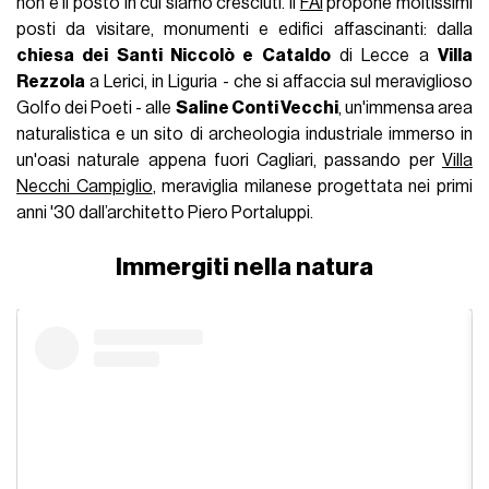
non è il posto in cui siamo cresciuti. Il
FAI
propone moltissimi
posti da visitare, monumenti e edifici affascinanti: dalla
chiesa dei Santi Niccolò e Cataldo
di Lecce a
Villa
Rezzola
a Lerici, in Liguria - che si affaccia sul meraviglioso
Golfo dei Poeti - alle
Saline Conti Vecchi
, un'immensa area
naturalistica e un sito di archeologia industriale immerso in
un'oasi naturale appena fuori Cagliari, passando per
Villa
Necchi Campiglio
, meraviglia milanese progettata nei primi
anni '30 dall’architetto Piero Portaluppi.
Immergiti nella natura