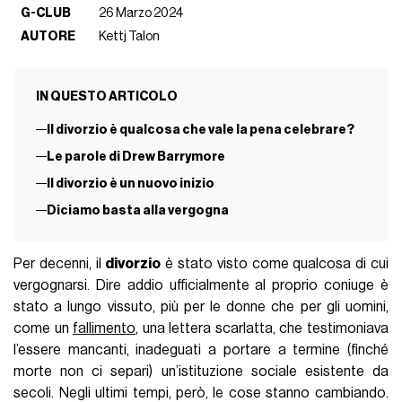
G-CLUB
26 Marzo 2024
AUTORE
Kettj Talon
IN QUESTO ARTICOLO
Il divorzio è qualcosa che vale la pena celebrare?
Le parole di Drew Barrymore
Il divorzio è un nuovo inizio
Diciamo basta alla vergogna
Per decenni, il
divorzio
è stato visto come qualcosa di cui
vergognarsi. Dire addio ufficialmente al proprio coniuge è
stato a lungo vissuto, più per le donne che per gli uomini,
come un
fallimento
, una lettera scarlatta, che testimoniava
l’essere mancanti, inadeguati a portare a termine (finché
morte non ci separi) un’istituzione sociale esistente da
secoli. Negli ultimi tempi, però, le cose stanno cambiando.