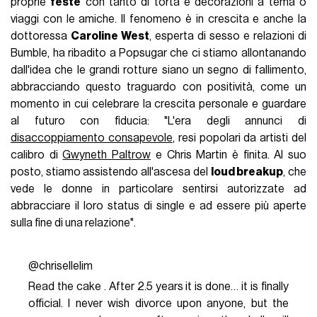
proprie
feste
con tanto di torta e decorazioni a tema o
viaggi con le amiche. Il fenomeno è in crescita e anche la
dottoressa
Caroline West
, esperta di sesso e relazioni di
Bumble, ha ribadito a Popsugar che ci stiamo allontanando
dall'idea che le grandi rotture siano un segno di fallimento,
abbracciando questo traguardo con positività, come un
momento in cui celebrare la crescita personale e guardare
al futuro con fiducia: "L'era degli annunci di
disaccoppiamento consapevole
, resi popolari da artisti del
calibro di
Gwyneth Paltrow
e Chris Martin è finita. Al suo
posto, stiamo assistendo all'ascesa del
loud breakup
, che
vede le donne in particolare sentirsi autorizzate ad
abbracciare il loro status di single e ad essere più aperte
sulla fine di una relazione".
@chrisellelim
Read the cake . After 2.5 years it is done… it is finally
official. I never wish divorce upon anyone, but the