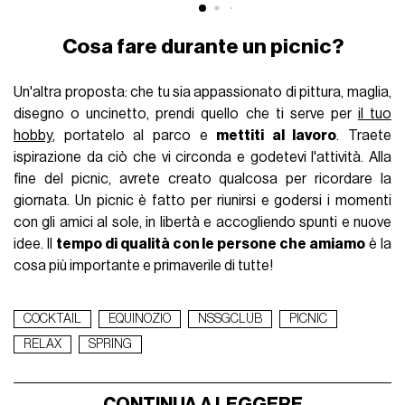
Cosa fare durante un picnic?
Un'altra proposta: che tu sia appassionato di pittura, maglia,
disegno o uncinetto, prendi quello che ti serve per
il tuo
hobby
, portatelo al parco e
mettiti al lavoro
. Traete
ispirazione da ciò che vi circonda e godetevi l'attività. Alla
fine del picnic, avrete creato qualcosa per ricordare la
giornata. Un picnic è fatto per riunirsi e godersi i momenti
con gli amici al sole, in libertà e accogliendo spunti e nuove
idee. Il
tempo di qualità con le persone che amiamo
è la
cosa più importante e primaverile di tutte!
COCKTAIL
EQUINOZIO
NSSGCLUB
PICNIC
RELAX
SPRING
CONTINUA A LEGGERE