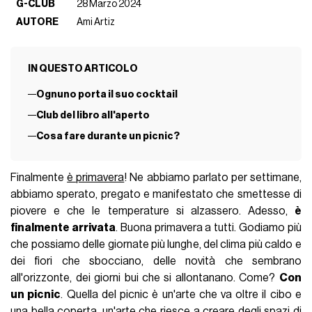
G-CLUB
28 Marzo 2024
AUTORE
Ami Artiz
IN QUESTO ARTICOLO
Ognuno porta il suo cocktail
Club del libro all'aperto
Cosa fare durante un picnic?
Finalmente
è primavera
! Ne abbiamo parlato per settimane,
abbiamo sperato, pregato e manifestato che smettesse di
piovere e che le temperature si alzassero. Adesso,
è
finalmente arrivata
. Buona primavera a tutti. Godiamo più
che possiamo delle giornate più lunghe, del clima più caldo e
dei fiori che sbocciano, delle novità che sembrano
all'orizzonte, dei giorni bui che si allontanano. Come?
Con
un picnic
. Quella del picnic è un'arte che va oltre il cibo e
una bella coperta, un'arte che riesce a creare degli spazi di