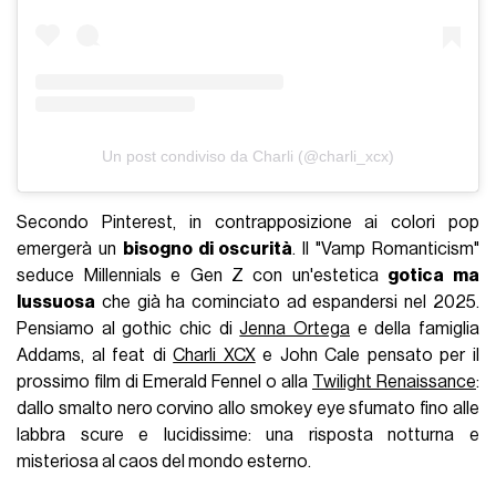
Un post condiviso da Charli (@charli_xcx)
Secondo Pinterest, in contrapposizione ai colori pop
emergerà un
bisogno di oscurità
. Il "Vamp Romanticism"
seduce Millennials e Gen Z con un'estetica
gotica ma
lussuosa
che già ha cominciato ad espandersi nel 2025.
Pensiamo al gothic chic di
Jenna Ortega
e della famiglia
Addams, al feat di
Charli XCX
e John Cale pensato per il
prossimo film di Emerald Fennel o alla
Twilight Renaissance
:
dallo smalto nero corvino allo smokey eye sfumato fino alle
labbra scure e lucidissime: una risposta notturna e
misteriosa al caos del mondo esterno.