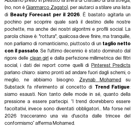
Abbiamo preso in prestito la sfera di cristallo di una strega,
(no, non è
Gianmarco Zagato
), per aiutarci a stilare una lista
di
Beauty Forecast per il 2026
. È bastato agitarla un
pochino per scoprire quale sarà il destino delle nostre
pochette, ma anche dei nostri algoritmi e profili social. La
parola chiave è: "rottura", qualcosa deve finire, ma tranquille,
non parliamo di romanticismo, piuttosto di un
taglio netto
con il passato
. Se l'ultimo decennio è stato dominato dal
rigore delle
clean girl
e dalla perfezione millimetrica dei filtri
social, i dati dei report come quelli di
Pinterest Predicts
parlano chiaro: siamo pronti ad andare fuori dagli schemi, o
meglio, ne abbiamo bisogno.
Zeynab Mohamed
su
Substack fa riferimento al concetto di
Trend Fatigue
:
siamo esausti. Non tanto delle mode in sé, quanto della
pressione a essere partecipi. “I trend dovrebbero essere
facoltativi, invece sono diventati obbligatori... Ma forse nel
2026 tracceranno una via d'uscita dalle trincee del
conformismo” afferma Mohamed.