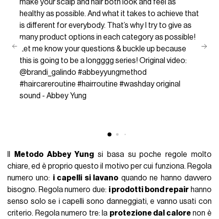
make your scalp and hair both look and feel as
healthy as possible. And what it takes to achieve that
is different for everybody. That’s why I try to give as
many product options in each category as possible!
Let me know your questions & buckle up because
this is going to be a longggg series! Original video:
@brandi_galindo
#abbeyyungmethod
#haircareroutine
#hairroutine
#washday
original
sound - Abbey Yung
Il
Metodo Abbey Yung
si basa su poche regole molto
chiare, ed è proprio questo il motivo per cui funziona. Regola
numero uno:
i capelli si lavano
quando ne hanno davvero
bisogno. Regola numero due:
i prodotti bond repair
hanno
senso solo se i capelli sono danneggiati, e vanno usati con
criterio. Regola numero tre: la
protezione dal calore
non è