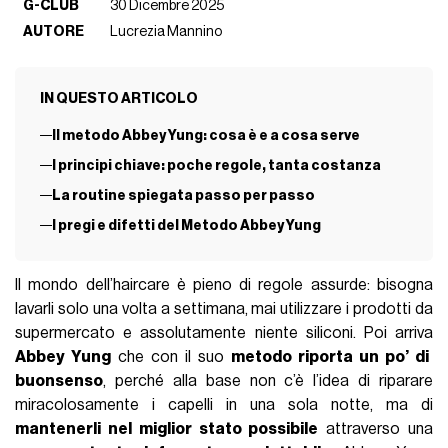
G-CLUB
30 Dicembre 2025
AUTORE
Lucrezia Mannino
IN QUESTO ARTICOLO
Il metodo Abbey Yung: cosa è e a cosa serve
I principi chiave: poche regole, tanta costanza
La routine spiegata passo per passo
I pregi e difetti del Metodo Abbey Yung
Il mondo dell’haircare è pieno di regole assurde: bisogna
lavarli solo una volta a settimana, mai utilizzare i prodotti da
supermercato e assolutamente niente siliconi. Poi arriva
Abbey Yung
che con il suo
metodo riporta
un po’ di
buonsenso
, perché alla base non c’è l’idea di riparare
miracolosamente i capelli in una sola notte, ma di
mantenerli nel miglior stato possibile
attraverso una