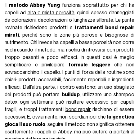
Il
metodo Abbey Yung
funziona soprattutto per chi ha
capelli ad
alta o mista porosità
, quindi spesso danneggiati
da colorazioni, decolorazioni o lunghezze sfibrate. Le punte
rovinate richiedono prodotti e
trattamenti bond repair
mirati
, perché sono le zone più porose e bisognose di
nutrimento. Chi invece ha capelli a bassa porosità non corre
rischi usando il metodo, ma rischia di ritrovarsi con prodotti
troppo pesanti e poco efficaci: in questi casi è meglio
semplificare e privilegiare
formule leggere
che non
sovraccarichino il capello. I punti di forza della routine sono
chiari: prodotti accessibili, facilmente reperibili e ingredienti
efficaci. Dall’altra parte, i contro esistono: un uso sbagliato
dei prodotti può portare
buildup
, utilizzare uno shampoo
detox ogni settimana può risultare eccessivo per capelli
fragili, e troppi trattamenti
bond repair
rischiano di essere
eccessivi. E, ovviamente, non scordiamoci che
la genetica
gioca il suo ruolo
: seguire il metodo non significa ottenere
esattamente i capelli di Abbey, ma può aiutare a portarli al