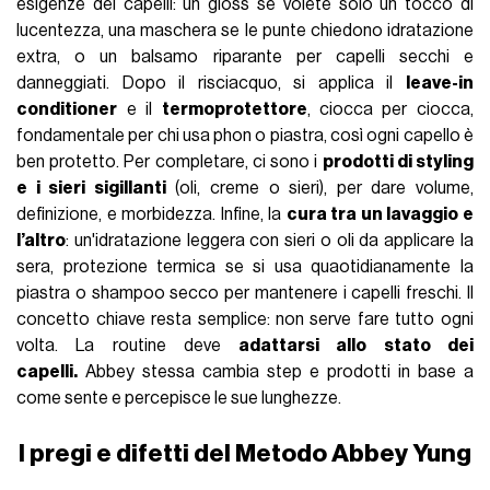
esigenze dei capelli: un gloss se volete solo un tocco di
lucentezza, una maschera se le punte chiedono idratazione
extra, o un balsamo riparante per capelli secchi e
danneggiati. Dopo il risciacquo, si applica il
leave-in
conditioner
e il
termoprotettore
, ciocca per ciocca,
fondamentale per chi usa phon o piastra, così ogni capello è
ben protetto. Per completare, ci sono i
prodotti di styling
e i sieri sigillanti
(oli, creme o sieri), per dare volume,
definizione, e morbidezza. Infine, la
cura tra un lavaggio e
l’altro
: un'idratazione leggera con sieri o oli da applicare la
sera, protezione termica se si usa quaotidianamente la
piastra o shampoo secco per mantenere i capelli freschi. Il
concetto chiave resta semplice: non serve fare tutto ogni
volta. La routine deve
adattarsi allo stato dei
capelli.
Abbey stessa cambia step e prodotti in base a
come sente e percepisce le sue lunghezze.
I pregi e difetti del Metodo Abbey Yung