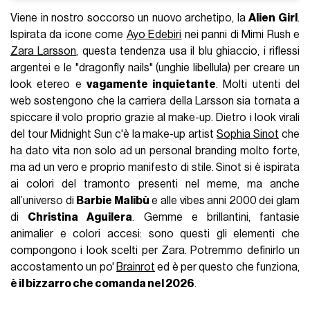
Viene in nostro soccorso un nuovo archetipo, la
Alien Girl
.
Ispirata da icone come
Ayo Edebiri
nei panni di Mimi Rush e
Zara Larsson
, questa tendenza usa il blu ghiaccio, i riflessi
argentei e le "dragonfly nails" (unghie libellula) per creare un
look etereo e
vagamente inquietante
. Molti utenti del
web sostengono che la carriera della Larsson sia tornata a
spiccare il volo proprio grazie al make-up. Dietro i look virali
del tour Midnight Sun c'è la make-up artist
Sophia Sinot
che
ha dato vita non solo ad un personal branding molto forte,
ma ad un vero e proprio manifesto di stile. Sinot si è ispirata
ai colori del tramonto presenti nel meme, ma anche
all’universo di
Barbie Malibù
e alle vibes anni 2000 dei glam
di
Christina Aguilera
. Gemme e brillantini, fantasie
animalier e colori accesi: sono questi gli elementi che
compongono i look scelti per Zara. Potremmo definirlo un
accostamento un po'
Brainrot
ed è per questo che funziona,
è il bizzarro che comanda nel 2026
.