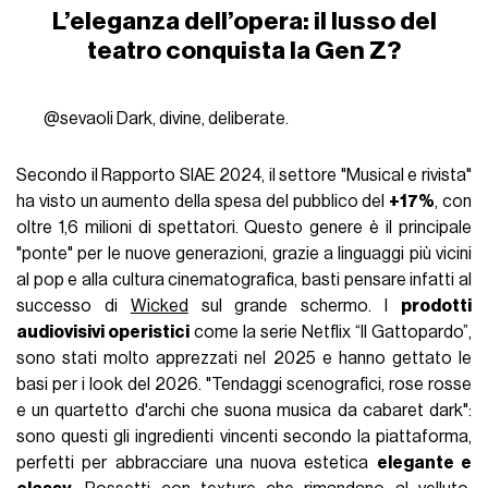
L’eleganza dell’opera: il lusso del
teatro conquista la Gen Z?
@sevaoli
Dark, divine, deliberate.
Secondo il Rapporto SIAE 2024, il settore "Musical e rivista"
ha visto un aumento della spesa del pubblico del
+17%
, con
oltre 1,6 milioni di spettatori. Questo genere è il principale
"ponte" per le nuove generazioni, grazie a linguaggi più vicini
al pop e alla cultura cinematografica, basti pensare infatti al
successo di
Wicked
sul grande schermo. I
prodotti
audiovisivi operistici
come la serie Netflix “Il Gattopardo”,
sono stati molto apprezzati nel 2025 e hanno gettato le
basi per i look del 2026. "Tendaggi scenografici, rose rosse
e un quartetto d'archi che suona musica da cabaret dark":
sono questi gli ingredienti vincenti secondo la piattaforma,
perfetti per abbracciare una nuova estetica
elegante e