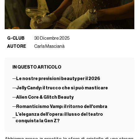
G-CLUB
30 Dicembre 2025
AUTORE
Carla Mascianà
IN QUESTO ARTICOLO
Le nostre previsioni beauty per il 2026
Jelly Candy: il trucco che si può masticare
Alien Core & Glitch Beauty
Romanticismo Vamp: il ritorno dell'ombra
L’eleganza dell’opera: il lusso del teatro
conquista la Gen Z?