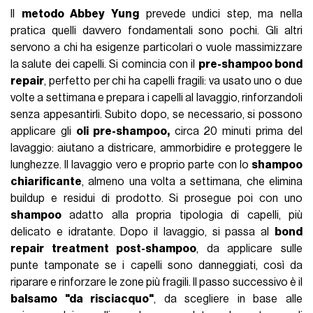
Il
metodo Abbey Yung
prevede undici step, ma nella
pratica quelli davvero fondamentali sono pochi. Gli altri
servono a chi ha esigenze particolari o vuole massimizzare
la salute dei capelli. Si comincia con il
pre-shampoo bond
repair
, perfetto per chi ha capelli fragili: va usato uno o due
volte a settimana e prepara i capelli al lavaggio, rinforzandoli
senza appesantirli. Subito dopo, se necessario, si possono
applicare gli
oli pre-shampoo,
circa 20 minuti prima del
lavaggio: aiutano a districare, ammorbidire e proteggere le
lunghezze. Il lavaggio vero e proprio parte con lo
shampoo
chiarificante
, almeno una volta a settimana, che elimina
buildup e residui di prodotto. Si prosegue poi con uno
shampoo
adatto alla propria tipologia di capelli, più
delicato e idratante. Dopo il lavaggio, si passa al
bond
repair treatment post-shampoo
, da applicare sulle
punte tamponate se i capelli sono danneggiati, così da
riparare e rinforzare le zone più fragili. Il passo successivo è il
balsamo "da risciacquo"
, da scegliere in base alle