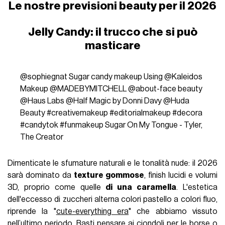
Le nostre previsioni beauty per il 2026
Jelly Candy: il trucco che si può
masticare
@sophiegnat
Sugar candy makeup Using @Kaleidos
Makeup @MADEBYMITCHELL @about-face beauty
@Haus Labs @Half Magic by Donni Davy @Huda
Beauty
#creativemakeup
#editorialmakeup
#decora
#candytok
#funmakeup
Sugar On My Tongue - Tyler,
The Creator
Dimenticate le sfumature naturali e le tonalità nude: il 2026
sarà dominato da
texture gommose
, finish lucidi e volumi
3D, proprio come quelle
di una caramella
. L'estetica
dell'eccesso di zuccheri alterna colori pastello a colori fluo,
riprende la "
cute-everything era
" che abbiamo vissuto
nell’ultimo periodo. Basti pensare ai ciondoli per le borse o