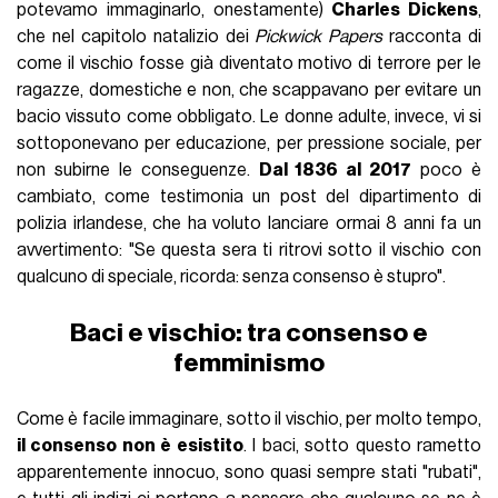
potevamo immaginarlo, onestamente)
Charles Dickens
,
che nel capitolo natalizio dei
Pickwick Papers
racconta di
come il vischio fosse già diventato motivo di terrore per le
ragazze, domestiche e non, che scappavano per evitare un
bacio vissuto come obbligato. Le donne adulte, invece, vi si
sottoponevano per educazione, per pressione sociale, per
non subirne le conseguenze.
Dal 1836 al 2017
poco è
cambiato, come testimonia un post del dipartimento di
polizia irlandese, che ha voluto lanciare ormai 8 anni fa un
avvertimento: "Se questa sera ti ritrovi sotto il vischio con
qualcuno di speciale, ricorda: senza consenso è stupro".
Baci e vischio: tra consenso e
femminismo
Come è facile immaginare, sotto il vischio, per molto tempo,
il consenso non è esistito
. I baci, sotto questo rametto
apparentemente innocuo, sono quasi sempre stati "rubati",