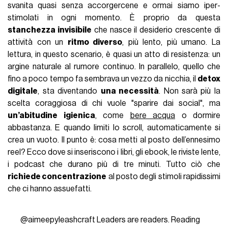
svanita quasi senza accorgercene e ormai siamo iper-
stimolati in ogni momento. È proprio da questa
stanchezza invisibile
che nasce il desiderio crescente di
attività con un
ritmo diverso
, più lento, più umano. La
lettura, in questo scenario, è quasi un atto di resistenza: un
argine naturale al rumore continuo. In parallelo, quello che
fino a poco tempo fa sembrava un vezzo da nicchia, il
detox
digitale
, sta diventando
una necessità
. Non sarà più la
scelta coraggiosa di chi vuole "sparire dai social", ma
un’abitudine igienica
, come
bere acqua
o dormire
abbastanza. E quando limiti lo scroll, automaticamente si
crea un vuoto. Il punto è: cosa metti al posto dell’ennesimo
reel? Ecco dove si inseriscono i libri, gli ebook, le riviste lente,
i podcast che durano più di tre minuti. Tutto ciò che
richiede concentrazione
al posto degli stimoli rapidissimi
che ci hanno assuefatti.
@aimeepyleashcraft
Leaders are readers. Reading