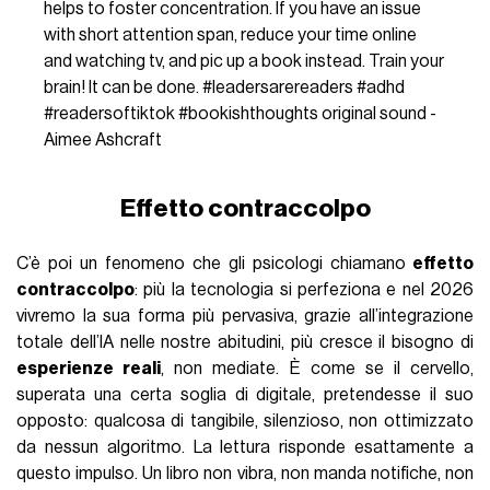
helps to foster concentration. If you have an issue
with short attention span, reduce your time online
and watching tv, and pic up a book instead. Train your
brain! It can be done.
#leadersarereaders
#adhd
#readersoftiktok
#bookishthoughts
original sound -
Aimee Ashcraft
Effetto contraccolpo
C’è poi un fenomeno che gli psicologi chiamano
effetto
contraccolpo
: più la tecnologia si perfeziona e nel 2026
vivremo la sua forma più pervasiva, grazie all’integrazione
totale dell’IA nelle nostre abitudini, più cresce il bisogno di
esperienze reali
, non mediate. È come se il cervello,
superata una certa soglia di digitale, pretendesse il suo
opposto: qualcosa di tangibile, silenzioso, non ottimizzato
da nessun algoritmo. La lettura risponde esattamente a
questo impulso. Un libro non vibra, non manda notifiche, non