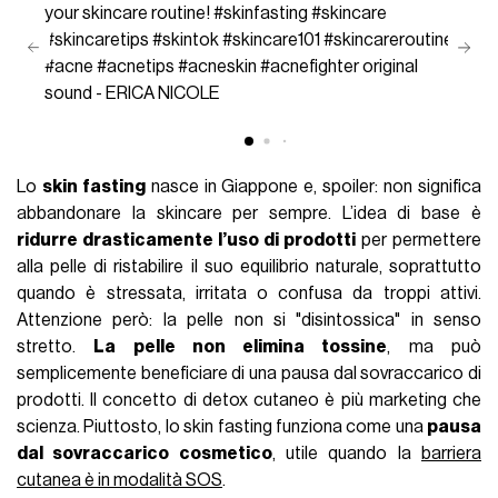
your skincare routine!
#skinfasting
#skincare
#skincaretips
#skintok
#skincare101
#skincareroutine
#acne
#acnetips
#acneskin
#acnefighter
original
sound - ERICA NICOLE
Lo
skin fasting
nasce in Giappone e, spoiler: non significa
abbandonare la skincare per sempre. L’idea di base è
ridurre drasticamente l’uso di prodotti
per permettere
alla pelle di ristabilire il suo equilibrio naturale, soprattutto
quando è stressata, irritata o confusa da troppi attivi.
Attenzione però: la pelle non si "disintossica" in senso
stretto.
La pelle non elimina tossine
, ma può
semplicemente beneficiare di una pausa dal sovraccarico di
prodotti. Il concetto di detox cutaneo è più marketing che
scienza. Piuttosto, lo skin fasting funziona come una
pausa
dal sovraccarico cosmetico
, utile quando la
barriera
cutanea è in modalità SOS
.