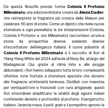
Da questa filosofia prende forma
Colonia Il Profumo
Millesimato
, una edizione limitata creata da
Alexis Dadier
,
che reinterpreta la fragranza più iconica della Maison per
celebrare 110 anni di storia. Come un dipinto che rivela nuove
sfumature a ogni pennellata, le tre interpretazioni (Colonia,
Colonia Il Profumo e ora Millesimato) raccontano un’unica
storia da prospettive diverse, svelando diverse
sfaccettature dell’eleganza italiana. Il cuore pulsante di
Colonia Il Profumo Millesimato
è il raccolto di fiori di
Ylang-Ylang White del 2024 sull’isola di Nosy Be, al largo del
Madagascar. Qui, grazie al clima mite e alle piogge
abbondanti, i fiori hanno sviluppato tutta la loro complessità
olfattiva: note fruttate e sfumature speziate che donano
alla fragranza un’intensità luminosa. Distillati con maestria
per ventiquattr’ore e frazionati con cura artigianale, questi
fiori straordinari amplificano la vitalità degli agrumi italiani
conferendo densità e profondità al profumo. Il bergamotto
italiano, l’arancia rossa, il petit grain e il pompelmo aprono la