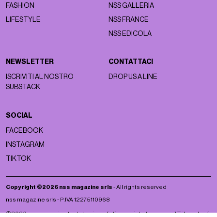
FASHION
NSS GALLERIA
LIFESTYLE
NSS FRANCE
NSS EDICOLA
NEWSLETTER
CONTATTACI
ISCRIVITI AL NOSTRO
DROP US A LINE
SUBSTACK
SOCIAL
FACEBOOK
INSTAGRAM
TIKTOK
Copyright ©2026 nss magazine srls
- All rights reserved
nss magazine srls - P.IVA 12275110968
©2026 nss magazine testata giornalistica registrata presso il Tribunale di