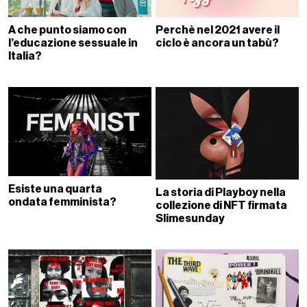
A che punto siamo con
Perchè nel 2021 avere il
l’educazione sessuale in
ciclo è ancora un tabù?
Italia?
Esiste una quarta
La storia di Playboy nella
ondata femminista?
collezione di NFT firmata
Slimesunday