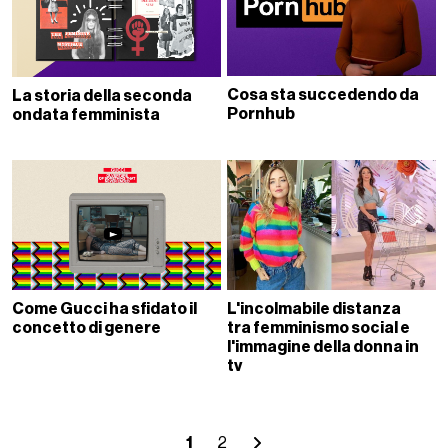
Cosa sta succedendo da
La storia della seconda
Pornhub
ondata femminista
Come Gucci ha sfidato il
L'incolmabile distanza
concetto di genere
tra femminismo social e
l'immagine della donna in
tv
1
2