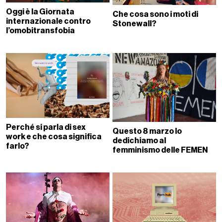
Oggi è la Giornata
Che cosa sono i moti di
internazionale contro
Stonewall?
l’omobitransfobia
Perché si parla di sex
Questo 8 marzo lo
work e che cosa significa
dedichiamo al
farlo?
femminismo delle FEMEN