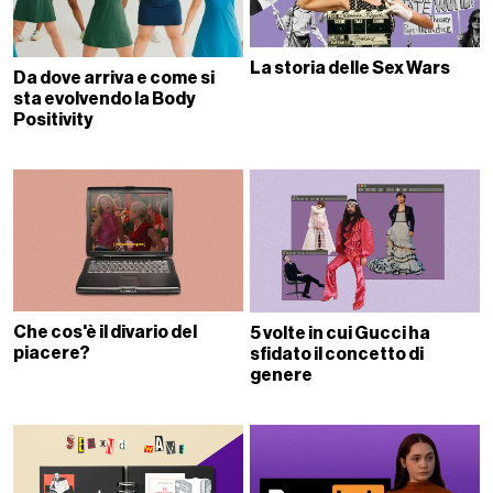
La storia delle Sex Wars
Da dove arriva e come si
sta evolvendo la Body
Positivity
Che cos'è il divario del
5 volte in cui Gucci ha
piacere?
sfidato il concetto di
genere