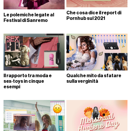
Che cosa dice il report di
Le polemiche legate al
Pornhub sul 2021
Festival di Sanremo
Il rapporto tra moda e
Qualche mito da sfatare
sex-toys in cinque
sulla verginità
esempi