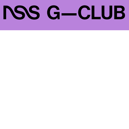
COMPANY
LEGAL
ABOUT
PRIVACY POLICY
CONTACTS
GESTISCI COOKIE
LAVORA CON NOI
NSS FACTORY
MAGAZINE
NETWORK
ASTRO
NSS MAGAZINE
BEAUTY
NSS SPORTS
FACES
NSS G-CLUB
FASHION
NSS GALLERIA