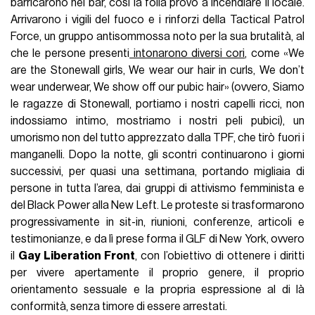
barricarono nel bar, così la folla provò a incendiare il locale.
Arrivarono i vigili del fuoco e i rinforzi della Tactical Patrol
Force, un gruppo antisommossa noto per la sua brutalità, al
che le persone presenti
intonarono diversi cori
, come «We
are the Stonewall girls, We wear our hair in curls, We don’t
wear underwear, We show off our pubic hair» (ovvero, Siamo
le ragazze di Stonewall, portiamo i nostri capelli ricci, non
indossiamo intimo, mostriamo i nostri peli pubici), un
umorismo non del tutto apprezzato dalla TPF, che tirò fuori i
manganelli. Dopo la notte, gli scontri continuarono i giorni
successivi, per quasi una settimana, portando migliaia di
persone in tutta l’area, dai gruppi di attivismo femminista e
del Black Power alla New Left. Le proteste si trasformarono
progressivamente in sit-in, riunioni, conferenze, articoli e
testimonianze, e da lì prese forma il GLF di New York, ovvero
il
Gay Liberation Front
, con l’obiettivo di ottenere i diritti
per vivere apertamente il proprio genere, il proprio
orientamento sessuale e la propria espressione al di là
conformità, senza timore di essere arrestati.