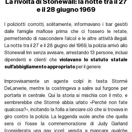
La rivolta di Stonewall: la notte tra il 27
e il 28 giugno 1969
I poliziotti corrotti, solitamente, informavano i bar gestiti
dalle famiglie mafiose prima che ci fossero le retate,
permettendo di nascondere l’alcol e le altre attività illegali.
La notte tra il 27 e il 28 giugno del 1969, la polizia arrivò allo
Stonewall Inn senza avvisare, arrestando 13 persone, inclusi
dipendenti e clienti che
violavano lo statuto statale
sull'abbigliamento appropriato
per il genere.
Improvvisamente un agente colpì in testa Stormé
DeLarverie, mentre la costringeva a salire sul furgone per
portarla in centrale. Qui la storia si mischia con il mito, e
sembrerebbe che Stormé abbia urlato «Perché non fate
qualcosa?», incitando la folla a lanciare ciò che si trovava in
giro contro la polizia. La leggenda vuole anche che quella
sera ci fosse la commemorazione di Judy Garland
(considerata una
gay icon
), venuta a mancare qualche