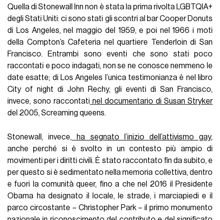
Quella di Stonewall Inn non è stata la prima rivolta LGBTQIA+
degli Stati Uniti: ci sono stati gli scontri al bar Cooper Donuts
di Los Angeles, nel maggio del 1959, e poi nel 1966 i moti
della Compton’s Cafeteria nel quartiere Tenderloin di San
Francisco. Entrambi sono eventi che sono stati poco
raccontati e poco indagati, non se ne conosce nemmeno le
date esatte; di Los Angeles l’unica testimonianza è nel libro
City of night di John Rechy, gli eventi di San Francisco,
invece, sono raccontati
nel documentario di Susan Stryker
del 2005, Screaming queens.
Stonewall, invece,
ha segnato l’inizio dell’attivismo gay
,
anche perché si è svolto in un contesto più ampio di
movimenti per i diritti civili. È stato raccontato fin da subito, e
per questo si è sedimentato nella memoria collettiva, dentro
e fuori la comunità queer, fino a che nel 2016 il Presidente
Obama ha designato il locale, le strade, i marciapiedi e il
parco circostante – Christopher Park – il primo monumento
nazionale in riconoscimento del contributo e del significato