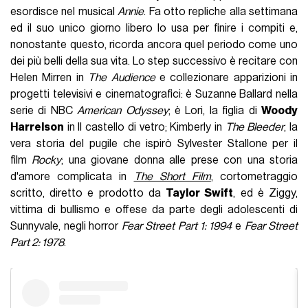
esordisce nel musical
Annie
. Fa otto repliche alla settimana
ed il suo unico giorno libero lo usa per finire i compiti e,
nonostante questo, ricorda ancora quel periodo come uno
dei più belli della sua vita. Lo step successivo è recitare con
Helen Mirren in
The Audience
e collezionare apparizioni in
progetti televisivi e cinematografici: è Suzanne Ballard nella
serie di NBC
American Odyssey
; è Lori, la figlia di
Woody
Harrelson
in Il castello di vetro; Kimberly in
The
Bleeder
, la
vera storia del pugile che ispirò Sylvester Stallone per il
film
Rocky
; una giovane donna alle prese con una storia
d'amore complicata in
The Short Film
, cortometraggio
scritto, diretto e prodotto da
Taylor Swift
, ed è Ziggy,
vittima di bullismo e offese da parte degli adolescenti di
Sunnyvale, negli horror
Fear Street Part 1: 1994
e
Fear Street
Part 2: 1978
.