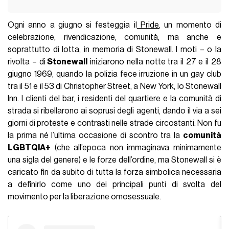
Ogni anno a giugno si festeggia il
Pride
, un momento di
celebrazione, rivendicazione, comunità, ma anche e
soprattutto di lotta, in memoria di Stonewall. I moti – o la
rivolta – di
Stonewall
iniziarono nella notte tra il 27 e il 28
giugno 1969, quando la polizia fece irruzione in un gay club
tra il 51 e il 53 di Christopher Street, a New York, lo Stonewall
Inn. I clienti del bar, i residenti del quartiere e la comunità di
strada si ribellarono ai soprusi degli agenti, dando il via a sei
giorni di proteste e contrasti nelle strade circostanti. Non fu
la prima né l’ultima occasione di scontro tra la
comunità
LGBTQIA+
(che all’epoca non immaginava minimamente
una sigla del genere) e le forze dell’ordine, ma Stonewall si è
caricato fin da subito di tutta la forza simbolica necessaria
a definirlo come uno dei principali punti di svolta del
movimento per la liberazione omosessuale.