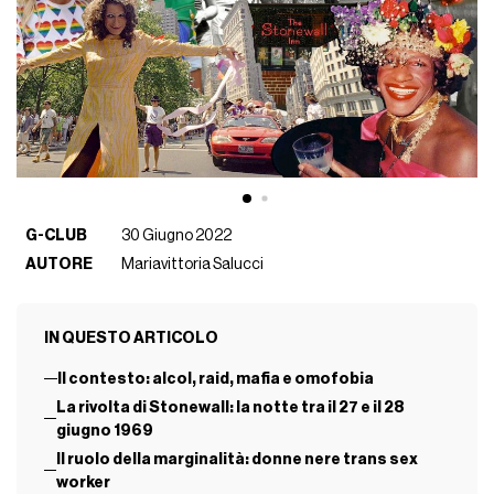
G-CLUB
30 Giugno 2022
AUTORE
Mariavittoria Salucci
IN QUESTO ARTICOLO
Il contesto: alcol, raid, mafia e omofobia
La rivolta di Stonewall: la notte tra il 27 e il 28
giugno 1969
Il ruolo della marginalità: donne nere trans sex
worker