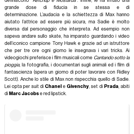
definiscono
"Ketchup e Mostarda"
. Infine, le ha infuso una
grande dose di fiducia in se stessa e di
determinazione. L’audacia e la schiettezza di Max hanno
aiutato l’attrice ad essere più sicura, ma Sadie è molto
diversa dal personaggio che interpreta. Ad esempio non
sapeva andare sullo skate, ha imparato guardando i video
dell’iconico campione Tony Hawk e grazie ad un istruttore
che per tre ore ogni giorno le insegnava i vari tricks. Ai
videogiochi preferisce i film musicali come
Cantando sotto la
pioggia
, la fotografia, i documentari sugli animali ed i film di
fantascienza (spera un giorno di poter lavorare con Ridley
Scott). Anche lo stile di Max non rispecchia quello di Sadie.
Lei opta per suit di
Chanel
e
Givenchy
, set di
Prada
, abiti
di
Marc Jacobs
e red lipstick.