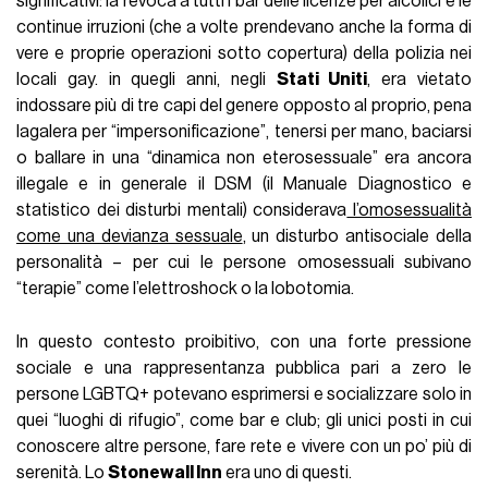
significativi: la revoca a tutti i bar delle licenze per alcolici e le
continue irruzioni (che a volte prendevano anche la forma di
vere e proprie operazioni sotto copertura) della polizia nei
locali gay. in quegli anni, negli
Stati Uniti
, era vietato
indossare più di tre capi del genere opposto al proprio, pena
lagalera per “impersonificazione”, tenersi per mano, baciarsi
o ballare in una “dinamica non eterosessuale” era ancora
illegale e in generale il DSM (il Manuale Diagnostico e
statistico dei disturbi mentali) considerava
l’omosessualità
come una devianza sessuale
, un disturbo antisociale della
personalità – per cui le persone omosessuali subivano
“terapie” come l’elettroshock o la lobotomia.
In questo contesto proibitivo, con una forte pressione
sociale e una rappresentanza pubblica pari a zero le
persone LGBTQ+ potevano esprimersi e socializzare solo in
quei “luoghi di rifugio”, come bar e club; gli unici posti in cui
conoscere altre persone, fare rete e vivere con un po’ più di
serenità. Lo
Stonewall Inn
era uno di questi.