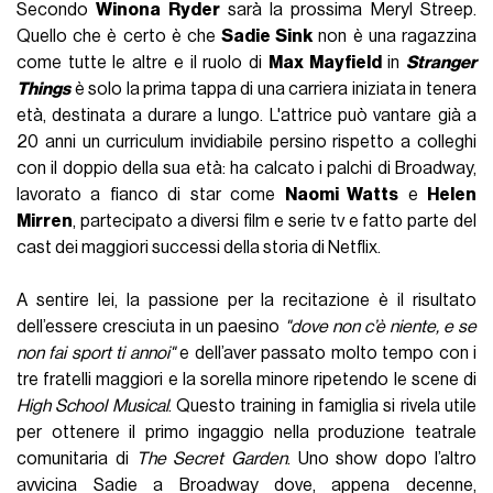
Secondo
Winona Ryder
sarà la prossima Meryl Streep.
Quello che è certo è che
Sadie Sink
non è una ragazzina
come tutte le altre e il ruolo di
Max Mayfield
in
Stranger
Things
è solo la prima tappa di una carriera iniziata in tenera
età, destinata a durare a lungo. L'attrice può vantare già a
20 anni un curriculum invidiabile persino rispetto a colleghi
con il doppio della sua età: ha calcato i palchi di Broadway,
lavorato a fianco di star come
Naomi Watts
e
Helen
Mirren
, partecipato a diversi film e serie tv e fatto parte del
cast dei maggiori successi della storia di Netflix.
A sentire lei, la passione per la recitazione è il risultato
dell’essere cresciuta in un paesino
"dove non c’è niente, e se
non fai sport ti annoi"
e dell’aver passato molto tempo con i
tre fratelli maggiori e la sorella minore ripetendo le scene di
High School Musical
. Questo training in famiglia si rivela utile
per ottenere il primo ingaggio nella produzione teatrale
comunitaria di
The Secret Garden
. Uno show dopo l’altro
avvicina Sadie a Broadway dove, appena decenne,