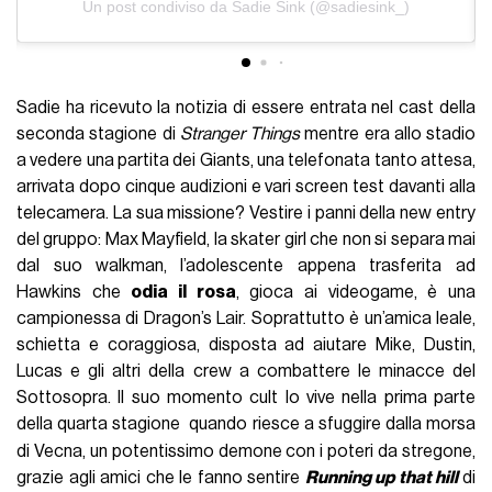
Un post condiviso da Sadie Sink (@sadiesink_)
Sadie ha ricevuto la notizia di essere entrata nel cast della
seconda stagione di
Stranger Things
mentre era allo stadio
a vedere una partita dei Giants, una telefonata tanto attesa,
arrivata dopo cinque audizioni e vari screen test davanti alla
telecamera. La sua missione? Vestire i panni della new entry
del gruppo: Max Mayfield, la skater girl che non si separa mai
dal suo walkman, l’adolescente appena trasferita ad
Hawkins che
odia il rosa
, gioca ai videogame, è una
campionessa di Dragon’s Lair. Soprattutto è un’amica leale,
schietta e coraggiosa, disposta ad aiutare Mike, Dustin,
Lucas e gli altri della crew a combattere le minacce del
Sottosopra. Il suo momento cult lo vive nella prima parte
della quarta stagione
quando riesce a sfuggire dalla morsa
di Vecna, un potentissimo demone con i poteri da stregone,
grazie agli amici che le fanno sentire
Running up that hill
di