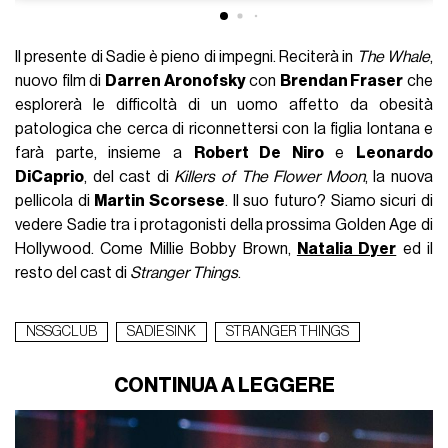
Il presente di Sadie è pieno di impegni. Reciterà in
The Whale
,
nuovo film di
Darren Aronofsky
con
Brendan Fraser
che
esplorerà le difficoltà di un uomo affetto da obesità
patologica che cerca di riconnettersi con la figlia lontana e
farà parte, insieme a
Robert De Niro
e
Leonardo
DiCaprio
, del cast di
Killers of The Flower Moon
, la nuova
pellicola di
Martin Scorsese
. Il suo futuro? Siamo sicuri di
vedere Sadie tra i protagonisti della prossima Golden Age di
Hollywood. Come Millie Bobby Brown,
Natalia Dyer
ed il
resto del cast di
Stranger Things
.
NSSGCLUB
SADIE SINK
STRANGER THINGS
CONTINUA A LEGGERE