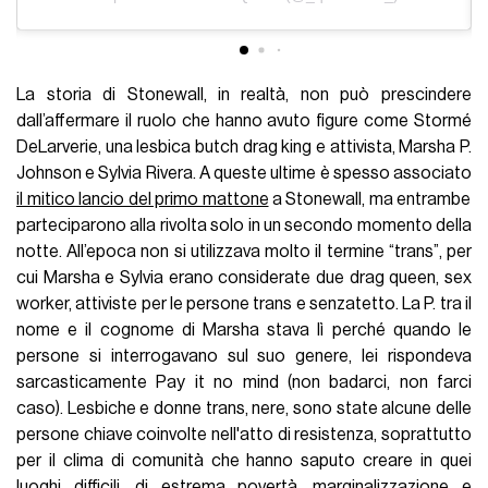
La storia di Stonewall, in realtà, non può prescindere
dall’affermare il ruolo che hanno avuto figure come Stormé
DeLarverie, una lesbica butch drag king e attivista, Marsha P.
Johnson e Sylvia Rivera. A queste ultime è spesso associato
il mitico lancio del primo mattone
a Stonewall, ma entrambe
parteciparono alla rivolta solo in un secondo momento della
notte. All’epoca non si utilizzava molto il termine “trans”, per
cui Marsha e Sylvia erano considerate due drag queen, sex
worker, attiviste per le persone trans e senzatetto. La P. tra il
nome e il cognome di Marsha stava lì perché quando le
persone si interrogavano sul suo genere, lei rispondeva
sarcasticamente Pay it no mind (non badarci, non farci
caso). Lesbiche e donne trans, nere, sono state alcune delle
persone chiave coinvolte nell'atto di resistenza, soprattutto
per il clima di comunità che hanno saputo creare in quei
luoghi difficili, di estrema povertà, marginalizzazione e