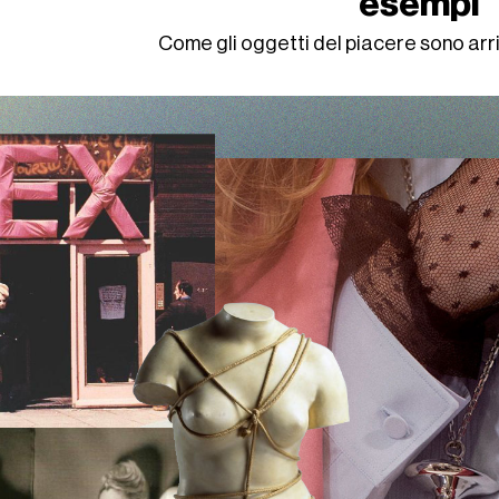
esempi
Come gli oggetti del piacere sono arri