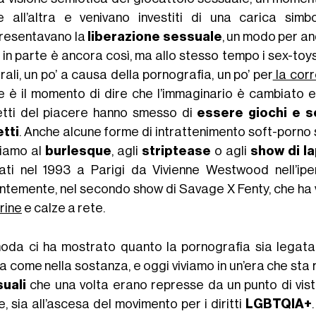
e all’altra e venivano investiti di una carica simb
resentavano la
liberazione sessuale
, un modo per an
in parte è ancora così, ma allo stesso tempo i sex-toys 
rali, un po’ a causa della pornografia, un po’ per
la corr
e è il momento di dire che l’immaginario è cambiato 
tti del piacere hanno smesso di
essere giochi e s
tti
. Anche alcune forme di intrattenimento soft-porno s
iamo al
burlesque
, agli
striptease
o agli
show di l
lati nel 1993 a Parigi da Vivienne Westwood nell’ipe
ntemente, nel secondo show di Savage X Fenty, che ha 
rine
e calze a rete.
oda ci ha mostrato quanto la pornografia sia legata 
 come nella sostanza, e oggi viviamo in un’era che sta r
uali
che una volta erano represse da un punto di vist
e, sia all’ascesa del movimento per i diritti
LGBTQIA+