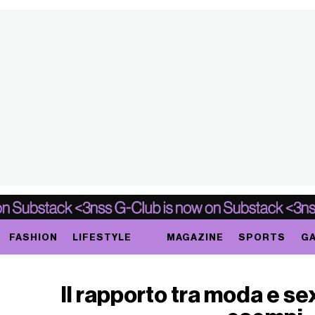
FASHION
LIFESTYLE
MAGAZINE
SPORTS
GA
Il rapporto tra moda e se