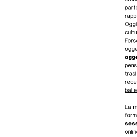
part
rapp
Oggi 
cultu
Fors
ogge
ogge
pens
tras
rece
balle
La m
forma
sess
onlin