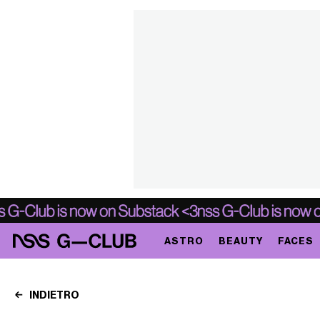
ASTRO
BEAUTY
FACES
INDIETRO