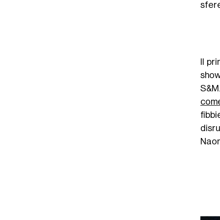
sfere
Il pr
show
S&M.
come
fibbi
disr
Naom