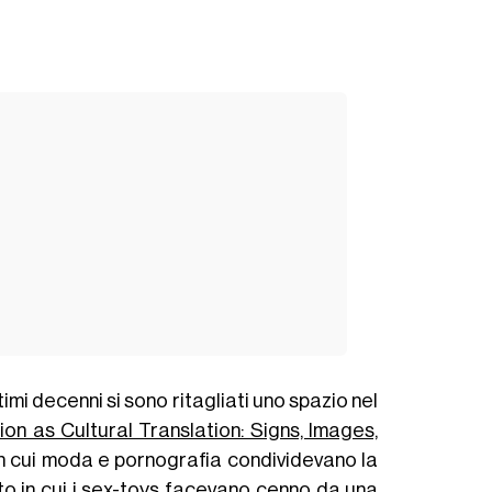
ltimi decenni si sono ritagliati uno spazio nel
on as Cultural Translation: Signs, Images,
n cui moda e pornografia condividevano la
o in cui i sex-toys facevano cenno da una