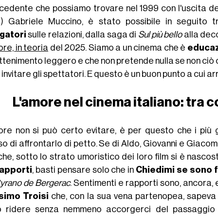
cedente che possiamo trovare nel 1999 con l'uscita de
a) Gabriele Muccino, è stato possibile in seguito 
gatori
sulle relazioni, dalla saga di
Sul più bello
alla deco
re, in teoria
del 2025. Siamo a un cinema che è
educaz
attenimento leggero e che non pretende nulla se non ciò
i invitare gli spettatori. E questo è un buon punto a cui ar
L'amore nel cinema italiano: tra
ore non si può certo evitare, è per questo che i più
so di affrontarlo di petto. Se di Aldo, Giovanni e Giac
che, sotto lo strato umoristico dei loro film si è nasco
apporti
, basti pensare solo che in
Chiedimi se sono f
yrano de Bergerac
. Sentimenti e rapporti sono, ancora
simo Troisi
che, con la sua vena partenopea, sapev
o ridere senza nemmeno accorgerci del passaggio