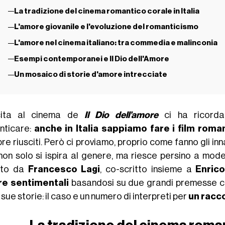
La tradizione del cinema romantico corale in Italia
L'amore giovanile e l'evoluzione del romanticismo
L'amore nel cinema italiano: tra commedia e malinconia
Esempi contemporanei e Il Dio dell'Amore
Un mosaico di storie d'amore intrecciate
cita al cinema de
Il Dio dell’amore
ci ha ricorda
nticare:
anche in Italia sappiamo fare i film roman
e riusciti. Però ci proviamo, proprio come fanno gli inna
non solo si ispira al genere, ma riesce persino a model
tto da
Francesco Lagi
, co-scritto insieme a
Enric
e sentimentali
basandosi su due grandi premesse che
 sue storie: il caso e un numero di interpreti per
un racc