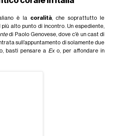
ico corale in Italia
taliano è la
coralità
, che soprattutto le
l più alto punto di incontro. Un espediente,
nte
di Paolo Genovese, dove c’è un cast di
ncentrata sull’appuntamento di solamente due
no, basti pensare a
Ex
o, per affondare in