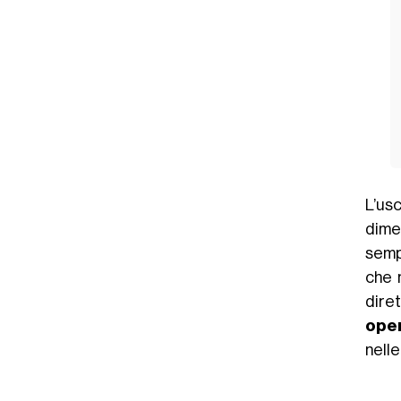
L’us
dime
sempr
che 
dire
oper
nelle