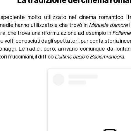
La tradizione del cinema romant
spediente molto utilizzato nel cinema romantico i
edie hanno utilizzato e che trovò in
Manuale d’amore
i
ra, che trova una riformulazione ad esempio in
Folleme
e volti conosciuti dagli spettatori, pur con la storia i
onaggi. Le radici, però, arrivano comunque da lonta
tori mucciniani, il dittico
L’ultimo bacio
e
Baciami ancora
.