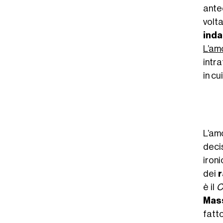
ante
volt
inda
L’amo
intr
in cu
L’am
deci
ironi
dei
r
è il
C
Mas
fatt