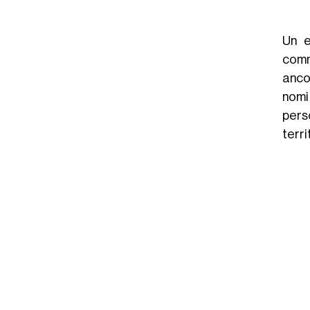
Un e
comm
anco
nomi 
pers
terri