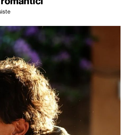
 romantici
siste