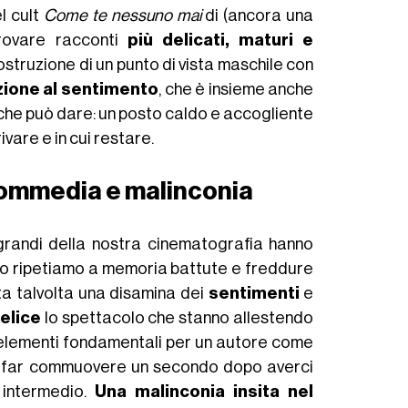
l cult
Come te nessuno mai
di (ancora una
trovare racconti
più delicati, maturi e
struzione di un punto di vista maschile con
ione al sentimento
, che è insieme anche
 che può dare: un posto caldo e accogliente
rivare e in cui restare.
 commedia e malinconia
 grandi della nostra cinematografia hanno
omo ripetiamo a memoria battute e freddure
sta talvolta una disamina dei
sentimenti
e
elice
lo spettacolo che stanno allestendo
, elementi fondamentali per un autore come
a far commuovere un secondo dopo averci
 intermedio.
Una malinconia insita nel