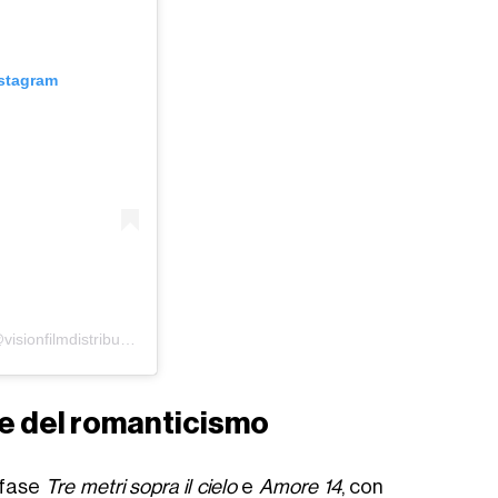
nstagram
Un post condiviso da Vision Distribution (@visionfilmdistribution)
ne del romanticismo
 fase
Tre metri sopra il cielo
e
Amore 14
, con