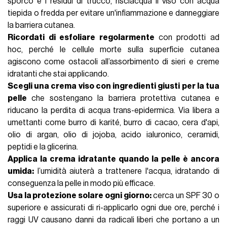
sporco e i residui di trucco, risciacqua il viso con acqua
tiepida o fredda per evitare un'infiammazione e danneggiare
la barriera cutanea.
Ricordati di esfoliare regolarmente
con prodotti ad
hoc, perché le cellule morte sulla superficie cutanea
agiscono come ostacoli all’assorbimento di sieri e creme
idratanti che stai applicando.
Scegli una crema viso con ingredienti giusti per la tua
pelle
che sostengano la barriera protettiva cutanea e
riducano la perdita di acqua trans-epidermica. Via libera a
umettanti come burro di karité, burro di cacao, cera d'api,
olio di argan, olio di jojoba,
acido ialuronico
,
ceramidi
,
peptidi
e la glicerina.
Applica la crema idratante quando la pelle è ancora
umida:
l’umidità aiuterà a trattenere l'acqua, idratando di
conseguenza la pelle in modo più efficace.
Usa la protezione solare ogni giorno:
cerca un
SPF
30 o
superiore e assicurati di ri-applicarlo ogni due ore, perché i
raggi UV causano danni da radicali liberi che portano a un