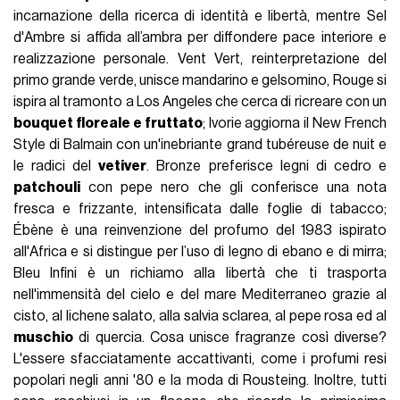
incarnazione della ricerca di identità e libertà, mentre Sel
d'Ambre si affida all’ambra per diffondere pace interiore e
realizzazione personale. Vent Vert, reinterpretazione del
primo grande verde, unisce mandarino e gelsomino, Rouge si
ispira al tramonto a Los Angeles che cerca di ricreare con un
bouquet floreale e fruttato
; Ivorie aggiorna il New French
Style di Balmain con un'inebriante grand tubéreuse de nuit e
le radici del
vetiver
. Bronze preferisce legni di cedro e
patchouli
con pepe nero che gli conferisce una nota
fresca e frizzante, intensificata dalle foglie di tabacco;
Ébène è una reinvenzione del profumo del 1983 ispirato
all'Africa e si distingue per l’uso di legno di ebano e di mirra;
Bleu Infini è un richiamo alla libertà che ti trasporta
nell'immensità del cielo e del mare Mediterraneo grazie al
cisto, al lichene salato, alla salvia sclarea, al pepe rosa ed al
muschio
di quercia. Cosa unisce fragranze così diverse?
L'essere sfacciatamente accattivanti, come i profumi resi
popolari negli anni '80 e la moda di Rousteing. Inoltre, tutti