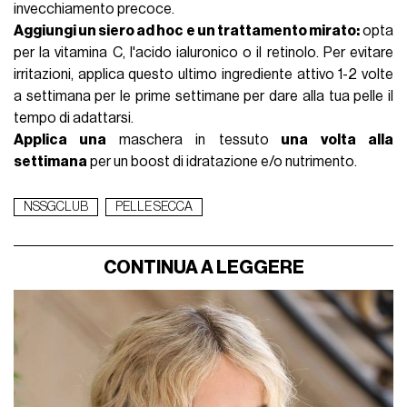
invecchiamento precoce.
Aggiungi un siero ad hoc e un trattamento mirato:
opta
per la vitamina C, l'acido ialuronico o il
retinolo
. Per evitare
irritazioni, applica questo ultimo ingrediente attivo 1-2 volte
a settimana per le prime settimane per dare alla tua pelle il
tempo di adattarsi.
Applica una
maschera in tessuto
una volta alla
settimana
per un boost di idratazione e/o nutrimento.
NSSGCLUB
PELLE SECCA
CONTINUA A LEGGERE