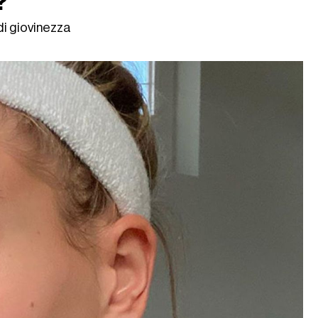
?
 di giovinezza