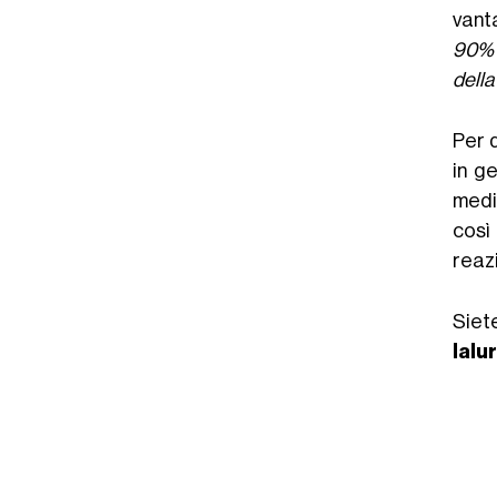
vant
90% d
della
Per 
in g
medic
così
reazi
Siet
Ialu