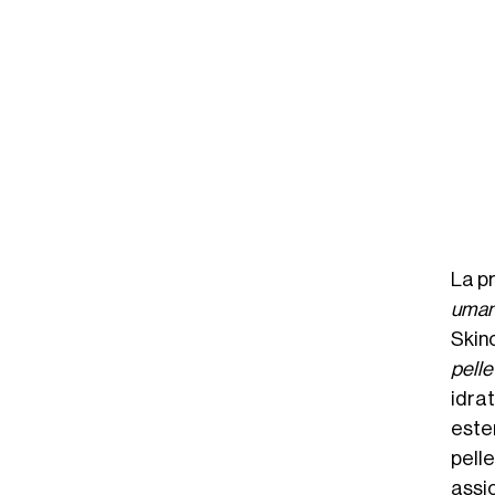
o da @artisicko
La p
uman
Skin
pelle
idrat
ester
pell
assi