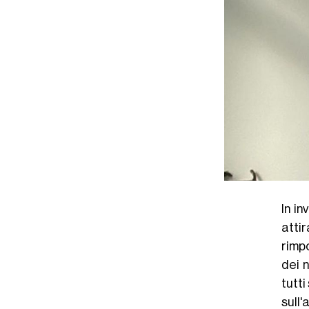
In inv
atti
rimpo
dei n
tutti
sull'