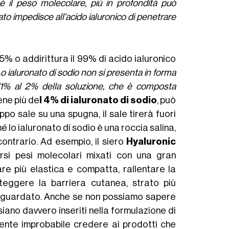
è il peso molecolare, più in profondità può
ato impedisce all'acido ialuronico di penetrare
75% o addirittura il 99% di acido ialuronico
Lo ialuronato di sodio non si presenta in forma
l'1% al 2% della soluzione, che è composta
iene più de
l 4% di ialuronato di sodio
, può
ppo sale su una spugna, il sale tirerà fuori
 lo ialuronato di sodio è una roccia salina,
ontrario. Ad esempio, il siero
Hyaluronic
si pesi molecolari mixati con una gran
re più elastica e compatta, rallentare la
teggere la barriera cutanea, strato più
vaguardato. Anche se non possiamo sapere
iano davvero inseriti nella formulazione di
mente improbabile credere ai prodotti che