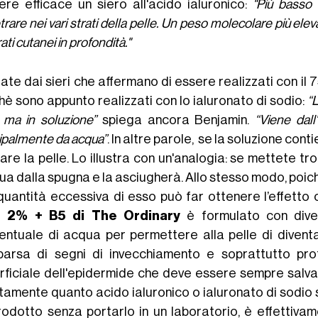
ere efficace un siero all'acido ialuronico:
"Più basso 
rare nei vari strati della pelle. Un peso molecolare più elev
rati cutanei in profondità."
date dai sieri che affermano di essere realizzati con il 
hè sono appunto realizzati con lo ialuronato di sodio:
“
, ma in soluzione”
spiega ancora Benjamin.
“Viene dal
ipalmente da acqua”
. In altre parole, se la soluzione cont
re la pelle. Lo illustra con un'analogia: se mettete tro
ua dalla spugna e la asciugherà. Allo stesso modo, poiché
quantità eccessiva di esso può far ottenere l’effetto c
d 2% + B5 di The Ordinary
è formulato con diver
entuale di acqua per permettere alla pelle di diventa
arsa di segni di invecchiamento e soprattutto pro
rficiale dell'epidermide che deve essere sempre sal
tamente quanto acido ialuronico o ialuronato di sodio s
rodotto senza portarlo in un laboratorio, è effettiva