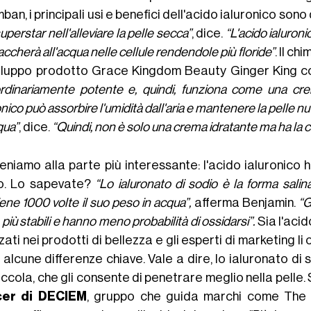
an, i principali usi e benefici dell'acido ialuronico sono
uperstar nell'alleviare la pelle secca”
, dice.
“L'acido ialuronic
taccherà all'acqua nelle cellule rendendole più floride”
. Il c
viluppo prodotto Grace Kingdom Beauty Ginger King 
ordinariamente potente e, quindi, funziona come una cre
onico può assorbire l'umidità dall'aria e mantenere la pelle n
qua”
, dice.
“Quindi, non è solo una crema idratante ma ha la ca
eniamo alla parte più interessante: l'acido ialuronico
o. Lo sapevate?
“Lo ialuronato di sodio è la forma sali
ene 1000 volte il suo peso in acqua”,
afferma Benjamin.
“G
più stabili e hanno meno probabilità di ossidarsi”.
Sia l'aci
zzati nei prodotti di bellezza e gli esperti di marketing 
 alcune differenze chiave. Vale a dire, lo ialuronato d
piccola, che gli consente di penetrare meglio nella pell
cer di DECIEM
, gruppo che guida marchi come The O