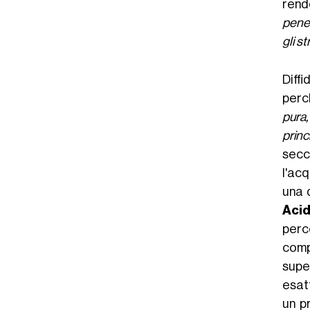
rend
penet
gli st
Diffi
perc
pura
princ
secca
l'acq
una 
Aci
perc
comp
supe
esat
un p