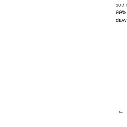
sodio
99%,
davv
post su Instagram