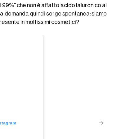
l 99%” che non è affatto acido ialuronico al
 La domanda quindi sorge spontanea: siamo
resente in moltissimi cosmetici?
nstagram