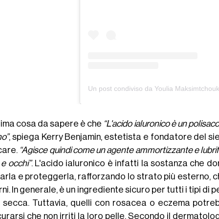
rima cosa da sapere è che
“L'acido ialuronico è un polisac
o”
, spiega Kerry Benjamin, estetista e fondatore del si
care.
“Agisce quindi come un agente ammortizzante e lubrifica
 e occhi”
. L'acido ialuronico è infatti la sostanza che do
arla e proteggerla, rafforzando lo strato più esterno, c
ni. In generale, è un ingrediente sicuro per tutti i tipi di 
e secca. Tuttavia, quelli con rosacea o eczema potreb
curarsi che non irriti la loro pelle. Secondo il dermato