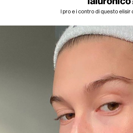
ialuronico
I pro e i contro di questo elisir