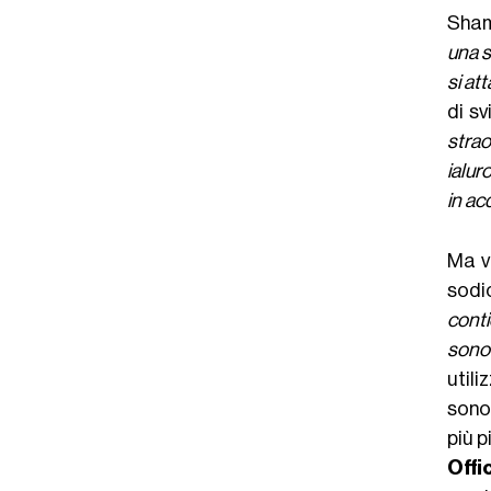
Shamb
una s
si at
di s
stra
ialur
in ac
Ma v
sodi
conti
sono 
utili
sono
più 
Offi