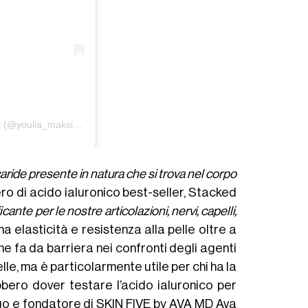
Un post condiviso da Youlia Maksimtchouk (@youlia_maksimtchouk)
caride presente in natura che si trova nel corpo
ero di acido ialuronico best-seller, Stacked
nte per le nostre articolazioni, nervi, capelli,
na elasticità e resistenza alla pelle oltre a
he fa da barriera nei confronti degli agenti
pelle, ma è particolarmente utile per chi ha la
bero dover testare l’acido ialuronico per
logo e fondatore di SKIN FIVE by AVA MD Ava