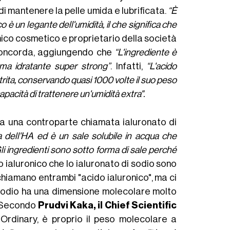
 di mantenere la pelle umida e lubrificata.
“È
o è un legante dell'umidità, il che significa che
himico cosmetico e proprietario della società
concorda, aggiungendo che
“L'ingrediente è
ma idratante super strong”
. Infatti,
“L'acido
utrita, conservando quasi 1000 volte il suo peso
pacità di trattenere un'umidità extra".
 ha una controparte chiamata ialuronato di
na dell'HA ed è un sale solubile in acqua che
li ingredienti sono sotto forma di sale perché
do ialuronico che lo ialuronato di sodio sono
li chiamano entrambi "acido ialuronico", ma ci
i sodio ha una dimensione molecolare molto
e. Secondo
Prudvi Kaka, il Chief Scientific
rdinary, è proprio il peso molecolare a