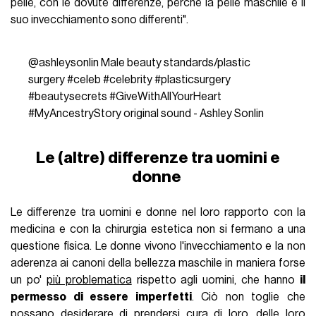
pelle, con le dovute differenze, perché la pelle maschile e il
suo invecchiamento sono differenti".
@ashleysonlin
Male beauty standards/plastic
surgery
#celeb
#celebrity
#plasticsurgery
#beautysecrets
#GiveWithAllYourHeart
#MyAncestryStory
original sound - Ashley Sonlin
Le (altre) differenze tra uomini e
donne
Le differenze tra uomini e donne nel loro rapporto con la
medicina e con la chirurgia estetica non si fermano a una
questione fisica. Le donne vivono l'invecchiamento e la non
aderenza ai canoni della bellezza maschile in maniera forse
un po'
più problematica
rispetto agli uomini, che hanno
il
permesso di essere imperfetti
. Ciò non toglie che
possano desiderare di prendersi cura di loro, delle loro