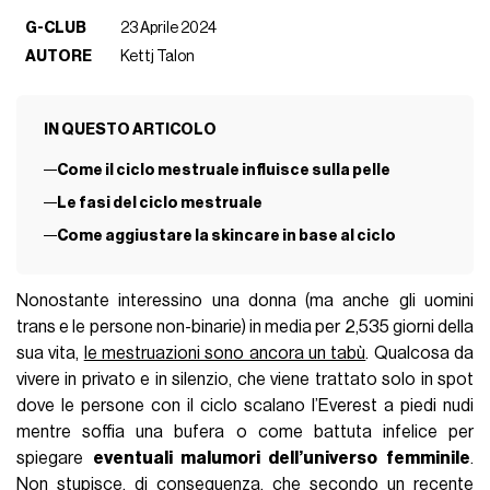
G-CLUB
23 Aprile 2024
AUTORE
Kettj Talon
IN QUESTO ARTICOLO
Come il ciclo mestruale influisce sulla pelle
Le fasi del ciclo mestruale
Come aggiustare la skincare in base al ciclo
Nonostante interessino una donna (ma anche gli uomini
trans e le persone non-binarie) in media per 2,535 giorni della
sua vita,
le mestruazioni sono ancora un tabù
. Qualcosa da
vivere in privato e in silenzio, che viene trattato solo in spot
dove le persone con il ciclo scalano l’Everest a piedi nudi
mentre soffia una bufera o come battuta infelice per
spiegare
eventuali malumori dell’universo femminile
.
Non stupisce, di conseguenza, che secondo un recente