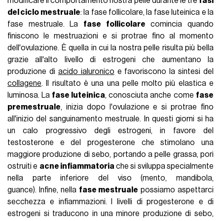
modificare il comportamento nostra pelle durante le tre
fasi
del ciclo mestruale
: la fase follicolare, la fase luteinica e la
fase mestruale. La
fase follicolare
comincia quando
finiscono le mestruazioni e si protrae fino al momento
dell'ovulazione. È quella in cui la nostra pelle risulta più bella
grazie all'alto livello di estrogeni che aumentano la
produzione di
acido ialuronico
e favoriscono la sintesi del
collagene
. Il risultato è una una pelle molto più elastica e
luminosa. La
fase luteinica
, conosciuta anche come
fase
premestruale
, inizia dopo l'ovulazione e si protrae fino
all'inizio del sanguinamento mestruale. In questi giorni si ha
un calo progressivo degli estrogeni, in favore del
testosterone e del progesterone che stimolano una
maggiore produzione di sebo, portando a pelle grassa, pori
ostruiti e
acne infiammatoria
che si sviluppa specialmente
nella parte inferiore del viso (mento, mandibola,
guance). Infine, nella
fase mestruale
possiamo aspettarci
secchezza e infiammazioni. I livelli di progesterone e di
estrogeni si traducono in una minore produzione di sebo,