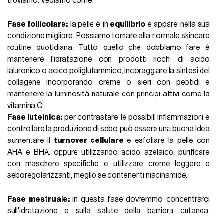
troviamo. Vediamo come.
Fase follicolare:
la pelle è in
equilibrio
e appare nella sua
condizione migliore. Possiamo tornare alla normale skincare
routine quotidiana. Tutto quello che dobbiamo fare è
mantenere l'idratazione con prodotti ricchi di acido
ialuronico o acido poliglutammico, incoraggiare la sintesi del
collagene incorporando creme o sieri con
peptidi
e
mantenere la luminosità naturale con principi attivi come la
vitamina C
.
Fase luteinica:
per contrastare le possibili infiammazioni e
controllare la produzione di sebo può essere una buona idea
aumentare il
turnover cellulare
e esfoliare la pelle con
AHA e BHA, oppure utilizzando acido azelaico, purificare
con maschere specifiche e utilizzare creme leggere e
seboregolarizzanti, meglio se contenenti niacinamide.
Fase mestruale:
in questa fase dovremmo concentrarci
sull'idratazione e sulla salute della barriera cutanea,