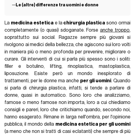
Le (altre) differenze tra uomini e donne
La
medicina estetica
e la
chirurgia plastica
sono ormai
completamente (o quasi) sdoganate. Forse
anche troppo
,
soprattutto sui social. Ragazze sempre più giovani si
rivolgono ai medici della bellezza, che agiscono sui loro volti
in maniera più o meno profonda per prevenire, migliorare o
curare. Gli interventi di cui si parla più spesso sono i soliti:
filler e botulino, lifting, rinoplastica, mastoplastica,
liposuzione. Esiste però un mondo inesplorato di
trattamenti, per le donne ma anche
per gli uomini
. Quando
si parla di chirurgia plastica, infatti, si tende a parlare di
donne, quasi in automatico. Sono loro che analizziamo,
famose o meno famose non importa, loro a cui chiediamo
consigli e pareri, loro che critichiamo quando, secondo noi,
hanno esagerato. Rimane in larga nell'ombra, per l'opinione
pubblica, il mondo della
medicina estetica per gli uomini
(a meno che non si tratti di casi eclatanti) che sempre di più