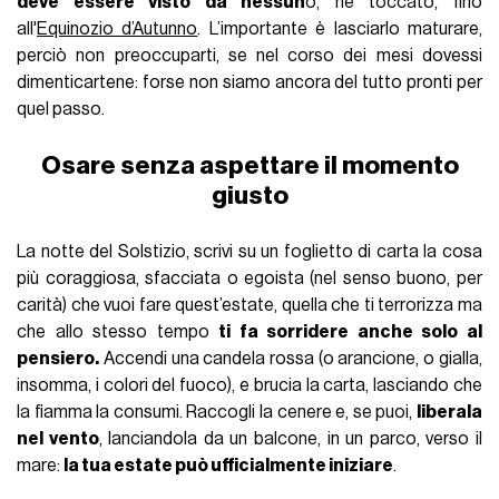
deve essere visto da nessun
o, né toccato, fino
all'
Equinozio d’Autunno
. L’importante è lasciarlo maturare,
perciò non preoccuparti, se nel corso dei mesi dovessi
dimenticartene: forse non siamo ancora del tutto pronti per
quel passo.
Osare senza aspettare il momento
giusto
La notte del Solstizio, scrivi su un foglietto di carta la cosa
più coraggiosa, sfacciata o egoista (nel senso buono, per
carità) che vuoi fare quest’estate, quella che ti terrorizza ma
che allo stesso tempo
ti fa sorridere anche solo al
pensiero.
Accendi una candela rossa (o arancione, o gialla,
insomma, i colori del fuoco), e brucia la carta, lasciando che
la fiamma la consumi. Raccogli la cenere e, se puoi,
liberala
nel vento
, lanciandola da un balcone, in un parco, verso il
mare:
la tua estate può ufficialmente iniziare
.