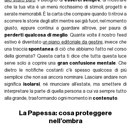
allo stato puro
: il bisogno di
esserci sempre
, di mostrare
che la tua vita è un menù ricchissimo di stimoli, progetti e
serate memorabili. È la carta che compare quando ti ritrovi a
scorrere le storie degli altri mentre sei già fuori, nel momento
giusto, eppure continui a guardare altrove, per paura di
perderti qualcosa di meglio
. Quante volte il nostro feed
estivo è diventato
un piano editoriale da gestire
, invece che
una traccia
spontanea
di ciò che abbiamo fatto nel corso
della giornata? Questa carta ti dice che tutta questa luce
serve solo a coprire una
gran confusione mentale
. Che
dietro le notifiche costanti c'è spesso qualcosa di più
semplice che non sai ancora nominare. Lasciare andare non
significa
isolarsi
, né rinunciare all’estate, ma smettere di
interpretare la parte di quella persona a cui va sempre tutto
alla grande, trasformando ogni momento in
contenuto
.
La Papessa: cosa proteggere
nell’ombra