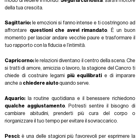
modo di vedere il mondo.
Segui la curiosità
: sarà il motore
della tua crescita.
Sagittario:
le emozioni si fanno intense e ti costringono ad
affrontare
questioni che avevi rimandato
. È un buon
momento per lasciar andare vecchie paure e trasformare il
tuo rapporto con la fiducia e l’intimità.
Capricorno:
le relazioni diventano il centro della scena. Che
si tratti di amore, amicizia o lavoro, la stagione del Cancro ti
chiede di costruire legami
più equilibrati
e di imparare
anche a
chiedere aiuto
quando serve.
Aquario:
la routine quotidiana e il benessere richiedono
qualche aggiustamento
. Potresti sentire il bisogno di
cambiare abitudini, prenderti più cura del corpo o
riorganizzare il tuo tempo per evitare il sovraccarico.
Pesci:
è una delle stagioni più favorevoli per esprimere la