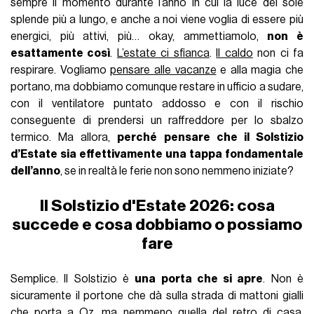
sempre il momento durante l’anno in cui la luce del sole
splende più a lungo, e anche a noi viene voglia di essere più
energici, più attivi, più… okay, ammettiamolo,
non è
esattamente così
.
L’estate ci sfianca
.
Il caldo
non ci fa
respirare. Vogliamo
pensare alle vacanze
e alla magia che
portano, ma dobbiamo comunque restare in ufficio a sudare,
con il ventilatore puntato addosso e con il rischio
conseguente di prendersi un raffreddore per lo sbalzo
termico. Ma allora,
perché pensare che il Solstizio
d’Estate sia effettivamente una tappa fondamentale
dell’anno
, se in realtà le ferie non sono nemmeno iniziate?
Il Solstizio d'Estate 2026: cosa
succede e cosa dobbiamo o possiamo
fare
Semplice. Il Solstizio è
una porta che si apre
. Non è
sicuramente il portone che dà sulla strada di mattoni gialli
che porta a Oz, ma nemmeno quella del retro di casa.