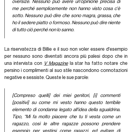
oversize. Nessuno può avere un'opinione precisa di
me perché semplicemente non hanno visto cosa c'è
sotto. Nessuno può dire che sono magra, grassa, che
ho il sedere piatto o formoso. Nessuno può dire niente
di tutto ciò perché non lo sanno.
La riservatezza di Billie e il suo non voler essere d'esempio
per nessuno sono diventati ancora più palesi dopo che in
una intervista con
V Magazine
la star ha fatto notare che
persino i complimenti al suo stile nascondono connotazioni
negative e sessiste. Queste le sue parole:
[Compreso quelli] dei miei genitori, [i] commenti
[positivi] su come mi vesto hanno questo terribile
elemento di condanna legato all'idea della sgualdrina.
Tipo, “Mi fa molto piacere che tu ti vesta come un
ragazzo, così le altre ragazze possono prendere
esempio per vestirsi come ragazzi, ed evitare di