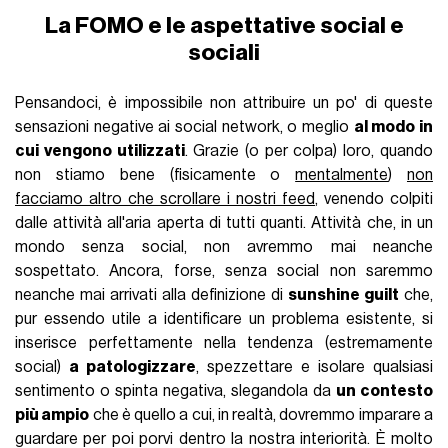
La FOMO e le aspettative social e
sociali
Pensandoci, è impossibile non attribuire un po' di queste
sensazioni negative ai social network, o meglio
al modo in
cui vengono utilizzati
. Grazie (o per colpa) loro, quando
non stiamo bene (fisicamente o
mentalmente
)
non
facciamo altro che scrollare i nostri feed
, venendo colpiti
dalle attività all'aria aperta di tutti quanti. Attività che, in un
mondo senza social, non avremmo mai neanche
sospettato. Ancora, forse, senza social non saremmo
neanche mai arrivati alla definizione di
sunshine guilt
che,
pur essendo utile a identificare un problema esistente, si
inserisce perfettamente nella tendenza (estremamente
social)
a patologizzare
, spezzettare e isolare qualsiasi
sentimento o spinta negativa, slegandola da
un contesto
più ampio
che è quello a cui, in realtà, dovremmo imparare a
guardare per poi porvi dentro la nostra interiorità. È molto