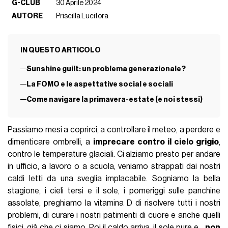
G-CLUB
30 Aprile 2024
AUTORE
Priscilla Lucifora
IN QUESTO ARTICOLO
Sunshine guilt: un problema generazionale?
La FOMO e le aspettative social e sociali
Come navigare la primavera-estate (e noi stessi)
Passiamo mesi a coprirci, a controllare il meteo, a perdere e
dimenticare ombrelli, a
imprecare contro il cielo grigio
,
contro le temperature glaciali. Ci alziamo presto per andare
in ufficio, a lavoro o a scuola, veniamo strappati dai nostri
caldi letti da una sveglia implacabile. Sogniamo la bella
stagione, i cieli tersi e il sole, i pomeriggi sulle panchine
assolate, preghiamo la vitamina D di risolvere tutti i nostri
problemi, di curare i nostri patimenti di cuore e anche quelli
fisici, già che ci siamo. Poi il caldo arriva, il sole pure e...
non