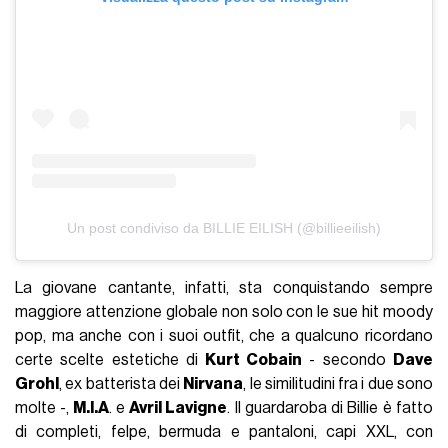
Un post condiviso da BILLIE EILISH (@billieeilish)
La giovane cantante, infatti, sta conquistando sempre
maggiore attenzione globale non solo con le sue hit moody
pop, ma anche con i suoi outfit, che a qualcuno ricordano
certe scelte estetiche di
Kurt Cobain
- secondo
Dave
Grohl
, ex batterista dei
Nirvana
, le similitudini fra i due sono
molte -,
M.I.A
. e
Avril Lavigne
. Il guardaroba di Billie è fatto
di completi, felpe, bermuda e pantaloni, capi XXL, con