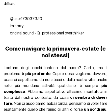
difficile.
@user173937320
im sorry
original sound - Q | professional overthinker
Come navigare la primavera-estate (e
noi stessi)
Lontano dagli occhi lontano dal cuore? Certo, ma il
problema
è più profondo
. Capire cosa vogliamo davvero,
cosa ci aspettiamo da noi stessi e dalla nostra vita, anche
nelle più mondane attività quotidiane, è sempre
più
complesso
. Abbiamo aspettative altissime montateci in
testa dal nostro contesto, da cosa
ci sembra di dover
fare
.
Non ci ascoltiamo abbastanza
, pensiamo di voler fare
esattamente quello che fanno gli altri, o forse
un po' di più
,