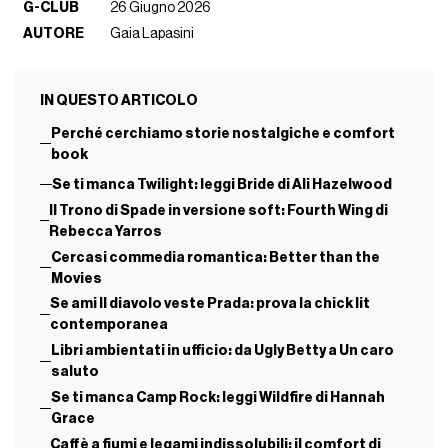
G-CLUB
26 Giugno 2026
AUTORE
Gaia Lapasini
IN QUESTO ARTICOLO
Perché cerchiamo storie nostalgiche e comfort
book
Se ti manca Twilight: leggi Bride di Ali Hazelwood
Il Trono di Spade in versione soft: Fourth Wing di
Rebecca Yarros
Cercasi commedia romantica: Better than the
Movies
Se ami Il diavolo veste Prada: prova la chick lit
contemporanea
Libri ambientati in ufficio: da Ugly Betty a Un caro
saluto
Se ti manca Camp Rock: leggi Wildfire di Hannah
Grace
Caffè a fiumi e legami indissolubili: il comfort di