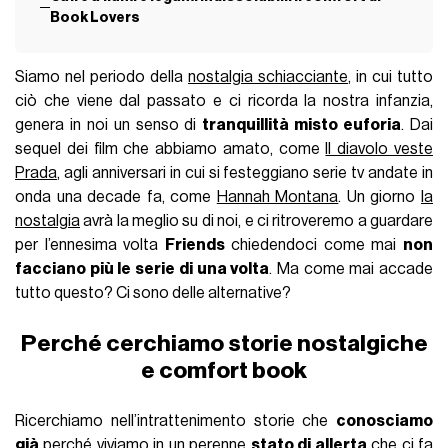
Book Lovers
Siamo nel periodo della
nostalgia schiacciante
, in cui tutto
ciò che viene dal passato e ci ricorda la nostra infanzia,
genera in noi un senso di
tranquillità misto euforia
. Dai
sequel dei film che abbiamo amato, come
Il diavolo veste
Prada
, agli anniversari in cui si festeggiano serie tv andate in
onda una decade fa, come
Hannah Montana
. Un giorno
la
nostalgia
avrà la meglio su di noi, e ci ritroveremo a guardare
per l’ennesima volta
Friends
chiedendoci come mai
non
facciano più le serie di una volta
. Ma come mai accade
tutto questo? Ci sono delle alternative?
Perché cerchiamo storie nostalgiche
e comfort book
Ricerchiamo nell’intrattenimento storie che
conosciamo
già
perché viviamo in un perenne
stato di allerta
che ci fa