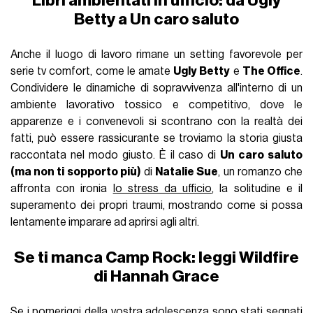
Libri ambientati in ufficio: da Ugly
Betty a Un caro saluto
Anche il luogo di lavoro rimane un setting favorevole per
serie tv comfort, come le amate
Ugly Betty
e
The Office
.
Condividere le dinamiche di sopravvivenza all'interno di un
ambiente lavorativo tossico e competitivo, dove le
apparenze e i convenevoli si scontrano con la realtà dei
fatti, può essere rassicurante se troviamo la storia giusta
raccontata nel modo giusto. È il caso di
Un caro saluto
(ma non ti sopporto più)
di
Natalie Sue
, un romanzo che
affronta con ironia
lo stress da ufficio
, la solitudine e il
superamento dei propri traumi, mostrando come si possa
lentamente imparare ad aprirsi agli altri.
Se ti manca Camp Rock: leggi Wildfire
di Hannah Grace
Se i pomeriggi della vostra adolescenza sono stati segnati