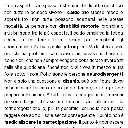
C’è un aspetto che spesso resta fuori dal dibattito pubblico:
non tutte le persone vivono il
caldo
allo stesso modo e,
soprattutto, non tutte possono
adattarsi
nelle stesse
modalità. Le persone con
disabilità motorie
, croniche o
invisibili sono tra le più esposte. Il caldo amplifica la fatica,
riduce la resistenza fisica, rende più complicati gli
spostamenti e l’attesa prolungata in piedi. Ma lo stesso vale
per chi ha problemi cardiovascolari, pressione bassa o
condizioni che non sempre vengono considerate invalidanti
nella vita quotidiana, finché non ci si trova in mezzo a una
folla
sotto il sole
. Poi ci sono le persone
neurodivergenti
.
Non è solo una questione di
disagio
: può significare dover
abbandonare l’evento dopo poco tempo, o non poterci
proprio partecipare. A tutto questo si aggiungono anziani,
persone fragili, chi assume farmaci che influenzano la
termoregolazione e, più in generale, chiunque non possa
reggere ore sotto il sole senza conseguenze. Il punto non è
medicalizzare la partecipazione
. Il punto è riconoscere