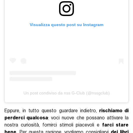
Visualizza questo post su Instagram
Un post condiviso da nss G-Club (@nssgclub)
Eppure, in tutto questo guardare indietro,
rischiamo di
perderci qualcosa
: voci nuove che possano attivare la
nostra curiosità, fornirci stimoli piacevoli e
farci stare
bene
. Per questa ragione, vogliamo consigliarvi
dei libri