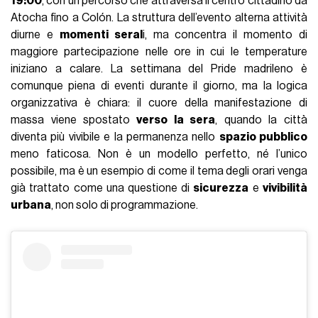
19:00
, con un percorso che attraversa il centro cittadino da
Atocha fino a Colón. La struttura dell’evento alterna attività
diurne e
momenti seral
i, ma concentra il momento di
maggiore partecipazione nelle ore in cui le temperature
iniziano a calare. La settimana del Pride madrileno è
comunque piena di eventi durante il giorno, ma la logica
organizzativa è chiara: il cuore della manifestazione di
massa viene spostato
verso la sera
, quando la città
diventa più vivibile e la permanenza nello
spazio pubblico
meno faticosa. Non è un modello perfetto, né l’unico
possibile, ma è un esempio di come il tema degli orari venga
già trattato come una questione di
sicurezza
e
vivibilità
urbana
, non solo di programmazione.