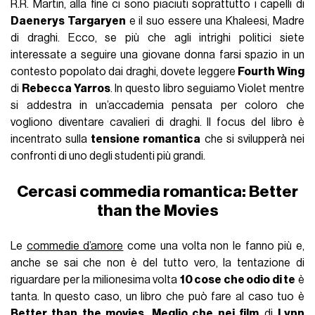
R.R. Martin, alla fine ci sono piaciuti soprattutto i capelli di
Daenerys Targaryen
e il suo essere una Khaleesi, Madre
di draghi. Ecco, se più che agli intrighi politici siete
interessate a seguire una giovane donna farsi spazio in un
contesto popolato dai draghi, dovete leggere
Fourth Wing
di
Rebecca Yarros
. In questo libro seguiamo Violet mentre
si addestra in un’accademia pensata per coloro che
vogliono diventare cavalieri di draghi. Il focus del libro è
incentrato sulla
tensione romantica
che si svilupperà nei
confronti di uno degli studenti più grandi.
Cercasi commedia romantica: Better
than the Movies
Le
commedie d’amore
come una volta non le fanno più e,
anche se sai che non è del tutto vero, la tentazione di
riguardare per la milionesima volta
10 cose che odio di te
è
tanta. In questo caso, un libro che può fare al caso tuo è
Better than the movies
.
Meglio che nei film
di
Lynn