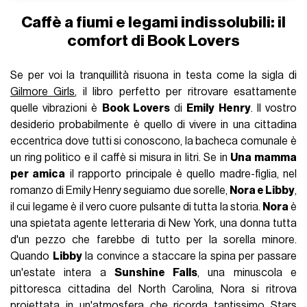
Caffè a fiumi e legami indissolubili: il
comfort di Book Lovers
Se per voi la tranquillità risuona in testa come la sigla di
Gilmore Girls
, il libro perfetto per ritrovare esattamente
quelle vibrazioni è
Book Lovers
di
Emily Henry
. Il vostro
desiderio probabilmente è quello di vivere in una cittadina
eccentrica dove tutti si conoscono, la bacheca comunale è
un ring politico e il caffè si misura in litri. Se in
Una mamma
per amica
il rapporto principale è quello madre-figlia, nel
romanzo di Emily Henry seguiamo due sorelle,
Nora e Libby
,
il cui legame è il vero cuore pulsante di tutta la storia.
Nora
è
una spietata agente letteraria di New York, una donna tutta
d'un pezzo che farebbe di tutto per la sorella minore.
Quando
Libby
la convince a staccare la spina per passare
un'estate intera a
Sunshine Falls
, una minuscola e
pittoresca cittadina del North Carolina, Nora si ritrova
proiettata in un'atmosfera che ricorda tantissimo Stars