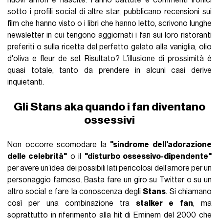
nuovi amori e nascite. Fanno battute e commenti ironici
sotto i profili social di altre star, pubblicano recensioni sui
film che hanno visto o i libri che hanno letto, scrivono lunghe
newsletter in cui tengono aggiornati i fan sui loro ristoranti
preferiti o sulla ricetta del perfetto gelato alla vaniglia, olio
d'oliva e fleur de sel. Risultato? L’illusione di prossimità è
quasi totale, tanto da prendere in alcuni casi derive
inquietanti.
Gli Stans aka quando i fan diventano
ossessivi
Non occorre scomodare la
"sindrome dell'adorazione
delle celebrità"
o il
"disturbo ossessivo-dipendente"
per avere un’idea dei possibili lati pericolosi dell’amore per un
personaggio famoso. Basta fare un giro su Twitter o su un
altro social e fare la conoscenza degli
Stans
. Si chiamano
così per una combinazione tra
stalker e fan
, ma
soprattutto in riferimento alla hit di Eminem del 2000 che