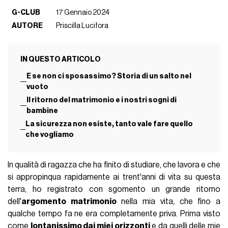
G-CLUB
17 Gennaio 2024
AUTORE
Priscilla Lucifora
IN QUESTO ARTICOLO
E se non ci sposassimo? Storia di un salto nel
vuoto
Il ritorno del matrimonio e i nostri sogni di
bambine
La sicurezza non esiste, tanto vale fare quello
che vogliamo
In qualità di ragazza che ha finito di studiare, che lavora e che
si appropinqua rapidamente ai trent'anni di vita su questa
terra, ho registrato con sgomento un grande ritorno
dell'
argomento matrimonio
nella mia vita, che fino a
qualche tempo fa ne era completamente priva. Prima visto
come
lontanissimo dai miei orizzonti
e da quelli delle mie