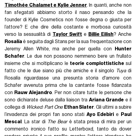
Timothée Chalamet e Kylie Jenner
. In quanti, anche non
fan sfegatati abbiamo storto il naso pensando che la
founder di Kylie Cosmetics non fosse degna o giusta per
l’attore? E che dire della costante e morbosa curiosità
verso la sessualità di
Taylor Swift
e
Billie Eilish
? Anche
Rosalía
è seguita dagli Stans per la sua frequentazione con
Jeremy Allen White, ma anche per quella con
Hunter
Schafer
. Le due non possono nemmeno bere un frullato
insieme che si moltiplicano le
teorie complottistiche
sul
fatto che le due siano più che amiche e il singolo
Tuya
di
Rosalía riguardasse una presunta storia d'amore con
Schafer avvenuta prima che la cantante fosse fidanzata
con
Rauw Alejandro
. Per non citare tutte le persone che
sono dichiarate deluse dalla liaison tra
Ariana Grande
e il
collega di
Wicked: Part One
Ethan Slater
. Gli ultimi a subire
l’invadenza dei propri fan sono stati
Ayo Edebiri
e
Paul
Mescal
. La star di
The Bear
è stata presa di mira per un
commento ironico fatto su Letterboxd, tanto da dover