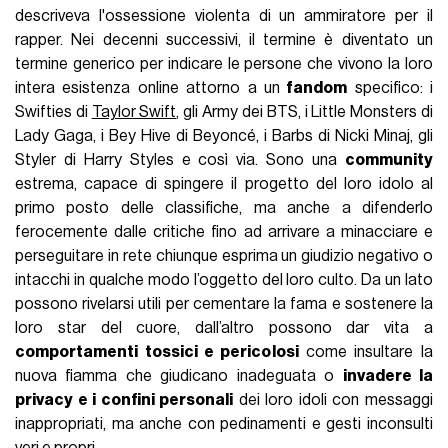
descriveva l'ossessione violenta di un ammiratore per il
rapper. Nei decenni successivi, il termine è diventato un
termine generico per indicare le persone che vivono la loro
intera esistenza online attorno a un
fandom
specifico: i
Swifties di
Taylor Swift
, gli Army dei BTS, i Little Monsters di
Lady Gaga, i Bey Hive di Beyoncé, i Barbs di Nicki Minaj, gli
Styler di Harry Styles e così via. Sono una
community
estrema, capace di spingere il progetto del loro idolo al
primo posto delle classifiche, ma anche a difenderlo
ferocemente dalle critiche fino ad arrivare a minacciare e
perseguitare in rete chiunque esprima un giudizio negativo o
intacchi in qualche modo l’oggetto del loro culto. Da un lato
possono rivelarsi utili per cementare la fama e sostenere la
loro star del cuore, dall’altro possono dar vita a
comportamenti tossici e pericolosi
come insultare la
nuova fiamma che giudicano inadeguata o
invadere la
privacy e i confini personali
dei loro idoli con messaggi
inappropriati, ma anche con pedinamenti e gesti inconsulti
veri e propri.