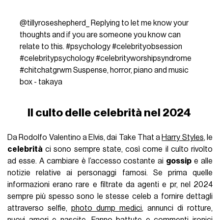
@tillyroseshepherd_
Replying to let me know your
thoughts and if you are someone you know can
relate to this.
#psychology
#celebrityobsession
#celebritypsychology
#celebrityworshipsyndrome
#chitchatgrwm
Suspense, horror, piano and music
box - takaya
Il culto delle celebrità nel 2024
Da Rodolfo Valentino a Elvis, dai Take That a
Harry Styles
, le
celebrità
ci sono sempre state, così come il culto rivolto
ad esse. A cambiare è l’accesso costante ai
gossip
e alle
notizie relative ai personaggi famosi. Se prima quelle
informazioni erano rare e filtrate da agenti e pr, nel 2024
sempre più spesso sono le stesse celeb a fornire dettagli
attraverso selfie,
photo dump medici
, annunci di rotture,