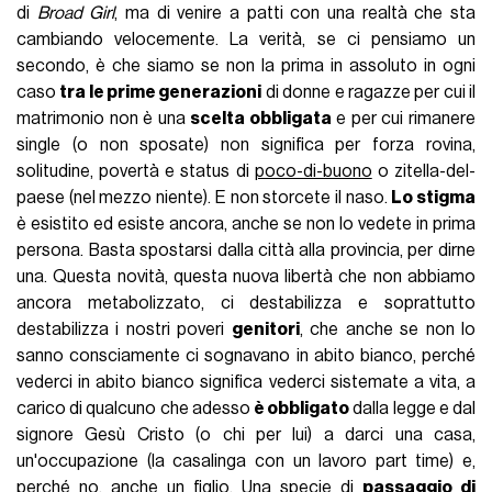
di
Broad Girl
, ma di venire a patti con una realtà che sta
cambiando velocemente. La verità, se ci pensiamo un
secondo, è che siamo se non la prima in assoluto in ogni
caso
tra le prime generazioni
di donne e ragazze per cui il
matrimonio non è una
scelta obbligata
e per cui rimanere
single (o non sposate) non significa per forza rovina,
solitudine, povertà e status di
poco-di-buono
o zitella-del-
paese (nel mezzo niente). E non storcete il naso.
Lo stigma
è esistito ed esiste ancora, anche se non lo vedete in prima
persona. Basta spostarsi dalla città alla provincia, per dirne
una. Questa novità, questa nuova libertà che non abbiamo
ancora metabolizzato, ci destabilizza e soprattutto
destabilizza i nostri poveri
genitori
, che anche se non lo
sanno consciamente ci sognavano in abito bianco, perché
vederci in abito bianco significa vederci sistemate a vita, a
carico di qualcuno che adesso
è obbligato
dalla legge e dal
signore Gesù Cristo (o chi per lui) a darci una casa,
un'occupazione (la casalinga con un lavoro part time) e,
perché no, anche un figlio. Una specie di
passaggio di