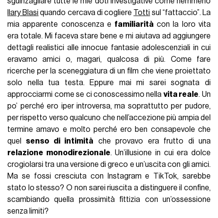
sguinzagliare tutte le mie doti investigative come nemmeno
Ilary Blasi
quando cercava di cogliere
Totti
sul “fattaccio”. La
mia apparente conoscenza e
familiarità
con la loro vita
era totale. Mi faceva stare bene e mi aiutava ad aggiungere
dettagli realistici alle innocue fantasie adolescenziali in cui
eravamo amici o, magari, qualcosa di più. Come fare
ricerche per la sceneggiatura di un film che viene proiettato
solo nella tua testa. Eppure mai mi sarei sognata di
approcciarmi come se ci conoscessimo nella
vita reale
. Un
po’ perché ero iper introversa, ma soprattutto per pudore,
per rispetto verso qualcuno che nell’accezione più ampia del
termine amavo e molto perché ero ben consapevole che
quel
senso di intimità
che provavo era frutto di una
relazione monodirezionale
. Un’illusione in cui era dolce
crogiolarsi tra una versione di greco e un’uscita con gli amici.
Ma se fossi cresciuta con Instagram e TikTok, sarebbe
stato lo stesso? O non sarei riuscita a distinguere il confine,
scambiando quella prossimità fittizia con un’ossessione
senza limiti?