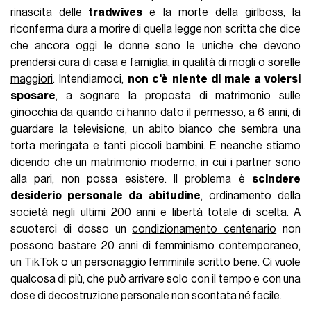
rinascita delle
tradwives
e la morte della
girlboss
, la
riconferma dura a morire di quella legge non scritta che dice
che ancora oggi le donne sono le uniche che devono
prendersi cura di casa e famiglia, in qualità di mogli o
sorelle
maggiori
. Intendiamoci,
non c'è niente di male a volersi
sposare
, a sognare la proposta di matrimonio sulle
ginocchia da quando ci hanno dato il permesso, a 6 anni, di
guardare la televisione, un abito bianco che sembra una
torta meringata e tanti piccoli bambini. E neanche stiamo
dicendo che un matrimonio moderno, in cui i partner sono
alla pari, non possa esistere. Il problema è
scindere
desiderio personale da abitudine
, ordinamento della
società negli ultimi 200 anni e libertà totale di scelta. A
scuoterci di dosso un
condizionamento centenario
non
possono bastare 20 anni di femminismo contemporaneo,
un TikTok o un personaggio femminile scritto bene. Ci vuole
qualcosa di più, che può arrivare solo con il tempo e con una
dose di decostruzione personale non scontata né facile.