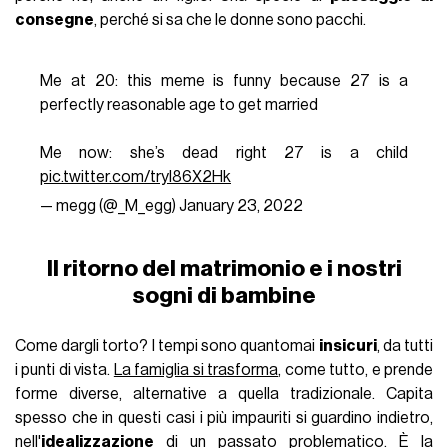
consegne
, perché si sa che le donne sono pacchi.
Me at 20: this meme is funny because 27 is a
perfectly reasonable age to get married
Me now: she’s dead right 27 is a child
pic.twitter.com/tryl86X2Hk
— megg (@_M_egg)
January 23, 2022
Il ritorno del matrimonio e i nostri
sogni di bambine
Come dargli torto? I tempi sono quantomai
insicuri
, da tutti
i punti di vista.
La famiglia si trasforma
, come tutto, e prende
forme diverse, alternative a quella tradizionale. Capita
spesso che in questi casi i più impauriti si guardino indietro,
nell'
idealizzazione
di un passato problematico. È la