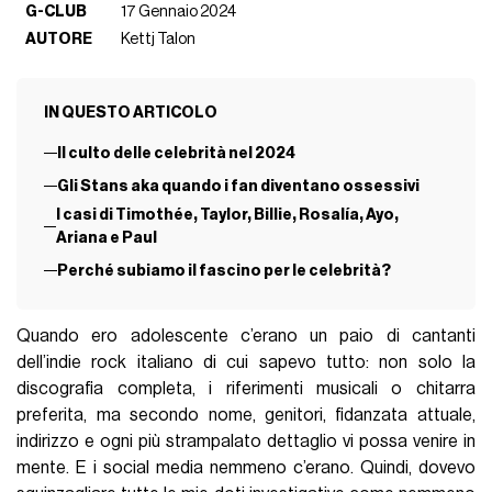
G-CLUB
17 Gennaio 2024
AUTORE
Kettj Talon
IN QUESTO ARTICOLO
Il culto delle celebrità nel 2024
Gli Stans aka quando i fan diventano ossessivi
I casi di Timothée, Taylor, Billie, Rosalía, Ayo,
Ariana e Paul
Perché subiamo il fascino per le celebrità?
Quando ero adolescente c’erano un paio di cantanti
dell’indie rock italiano di cui sapevo tutto: non solo la
discografia completa, i riferimenti musicali o chitarra
preferita, ma secondo nome, genitori, fidanzata attuale,
indirizzo e ogni più strampalato dettaglio vi possa venire in
mente. E i social media nemmeno c’erano. Quindi, dovevo