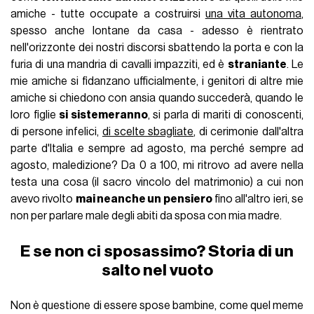
amiche - tutte occupate a costruirsi
una vita autonoma
,
spesso anche lontane da casa - adesso è rientrato
nell'orizzonte dei nostri discorsi sbattendo la porta e con la
furia di una mandria di cavalli impazziti, ed è
straniante
. Le
mie amiche si fidanzano ufficialmente, i genitori di altre mie
amiche si chiedono con ansia quando succederà, quando le
loro figlie
si sistemeranno
, si parla di mariti di conoscenti,
di persone infelici,
di scelte sbagliate
, di cerimonie dall'altra
parte d'Italia e sempre ad agosto, ma perché sempre ad
agosto, maledizione? Da 0 a 100, mi ritrovo ad avere nella
testa una cosa (il sacro vincolo del matrimonio) a cui non
avevo rivolto
mai neanche un pensiero
fino all'altro ieri, se
non per parlare male degli abiti da sposa con mia madre.
E se non ci sposassimo? Storia di un
salto nel vuoto
Non è questione di essere spose bambine, come quel meme