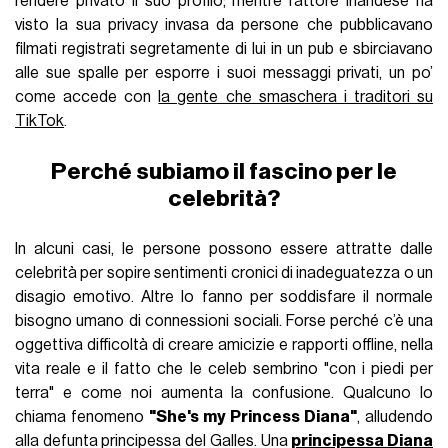
rendere privato il suo profilo; mentre l’attore irlandese ha
visto la sua privacy invasa da persone che pubblicavano
filmati registrati segretamente di lui in un pub e sbirciavano
alle sue spalle per esporre i suoi messaggi privati, un po’
come accede con
la gente che smaschera i traditori su
TikTok
.
Perché subiamo il fascino per le
celebrità?
In alcuni casi, le persone possono essere attratte dalle
celebrità per sopire sentimenti cronici di inadeguatezza o un
disagio emotivo. Altre lo fanno per soddisfare il normale
bisogno umano di connessioni sociali. Forse perché c’è una
oggettiva difficoltà di creare amicizie e rapporti offline, nella
vita reale e il fatto che le celeb sembrino "con i piedi per
terra" e come noi aumenta la confusione. Qualcuno lo
chiama fenomeno
"She's my Princess Diana"
, alludendo
alla defunta principessa del Galles. Una
principessa Diana