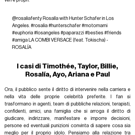
@rosaliafenty
Rosalía with Hunter Schafer in Los
Angeles.
#rosalia
#hunterschafer
#motomami
#euphoria
#losangeles
#paparazzi
#besties
#friends
#amiga
LA COMBI VERSACE (feat. Tokischa) -
ROSALÍA
I casi di Timothée, Taylor, Billie,
Rosalía, Ayo, Ariana e Paul
Ora, il pubblico sente il diritto di intervenire nella carriera e
nella vita delle proprie celebrità preferite. I fan si
trasformano in agenti, team di pubbliche relazioni, terapisti,
confidenti, amici, una famiglia che si arroga il diritto di
giudicare, indirizzare, manifestare e imporre decisioni,
persone ed eventuali punizioni convinta di sapere cosa sia
meglio per il proprio idolo. Pensiamo alla relazione tra