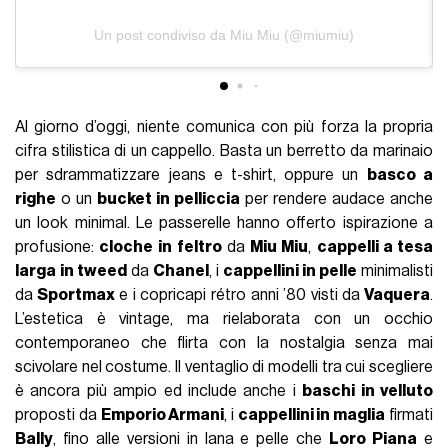
Un post condiviso da Miu Miu (@miumiu)
Al giorno d’oggi, niente comunica con più forza la propria
cifra stilistica di un cappello. Basta un berretto da marinaio
per sdrammatizzare jeans e t-shirt, oppure un
basco a
righe
o un
bucket in pelliccia
per rendere audace anche
un look minimal. Le passerelle hanno offerto ispirazione a
profusione:
cloche
in feltro
da
Miu Miu
,
cappelli a tesa
larga
in tweed
da
Chanel
, i
cappellini in pelle
minimalisti
da
Sportmax
e i copricapi rétro anni ’80 visti da
Vaquera
.
L’estetica è vintage, ma rielaborata con un occhio
contemporaneo che flirta con la nostalgia senza mai
scivolare nel costume. Il ventaglio di modelli tra cui scegliere
è ancora più ampio ed include anche i
baschi in velluto
proposti da
Emporio Armani
, i
cappellini in maglia
firmati
Bally
, fino alle versioni in lana e pelle che
Loro Piana
e