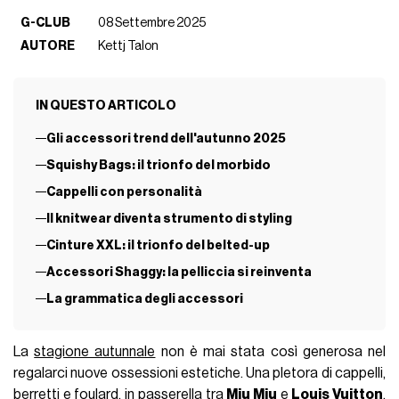
G-CLUB
08 Settembre 2025
AUTORE
Kettj Talon
IN QUESTO ARTICOLO
Gli accessori trend dell'autunno 2025
Squishy Bags: il trionfo del morbido
Cappelli con personalità
Il knitwear diventa strumento di styling
Cinture XXL: il trionfo del belted-up
Accessori Shaggy: la pelliccia si reinventa
La grammatica degli accessori
La
stagione autunnale
non è mai stata così generosa nel
regalarci nuove ossessioni estetiche. Una pletora di cappelli,
berretti e foulard, in passerella tra
Miu Miu
e
Louis Vuitton
,