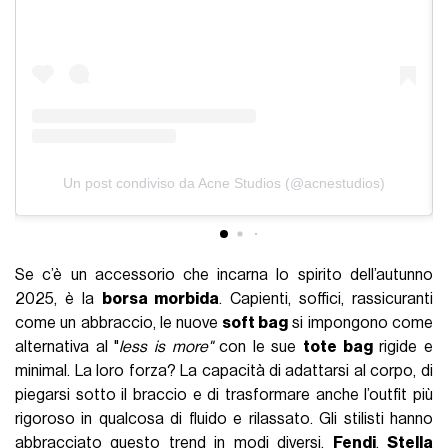
Un post condiviso da Acne Studios (@acnestudios)
Se c’è un accessorio che incarna lo spirito dell’autunno
2025, è la
borsa morbida
. Capienti, soffici, rassicuranti
come un abbraccio, le nuove
soft bag
si impongono come
alternativa al "
less is more"
con le sue
tote bag
rigide e
minimal. La loro forza? La capacità di adattarsi al corpo, di
piegarsi sotto il braccio e di trasformare anche l’outfit più
rigoroso in qualcosa di fluido e rilassato. Gli stilisti hanno
abbracciato questo trend in modi diversi.
Fendi
,
Stella