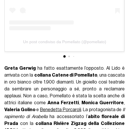
Un post condiviso da Pomellato (@pomellato)
Greta Gerwig
ha fatto esattamente l’opposto. Al Lido è
arrivata con la
collana Catene di Pomellato
, una cascata
in oro bianco oltre 1.900 diamanti. Un gioiello così teatrale
da sembrare un personaggio a sé, pronto a reclamare
applausi. Non a caso, Pomellato è stata la scelta anche di
attrici italiane come
Anna Ferzetti
,
Monica Guerritore
,
Valeria Golino
e
Benedetta Porcaroli
. La protagonista de
Il
rapimento di Arabella
ha accessoriato l’
abito floreale di
Prada
con la
collana Rivière Zigzag della Collezione