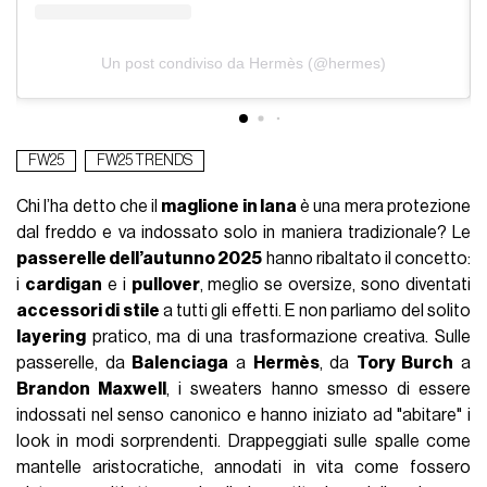
Un post condiviso da Hermès (@hermes)
FW25
FW25 TRENDS
Chi l’ha detto che il
maglione in lana
è una mera protezione
dal freddo e va indossato solo in maniera tradizionale? Le
passerelle dell’autunno 2025
hanno ribaltato il concetto:
i
cardigan
e i
pullover
, meglio se oversize, sono diventati
accessori di stile
a tutti gli effetti. E non parliamo del solito
layering
pratico, ma di una trasformazione creativa. Sulle
passerelle, da
Balenciaga
a
Hermès
, da
Tory Burch
a
Brandon Maxwell
, i sweaters hanno smesso di essere
indossati nel senso canonico e hanno iniziato ad "abitare" i
look in modi sorprendenti. Drappeggiati sulle spalle come
mantelle aristocratiche, annodati in vita come fossero