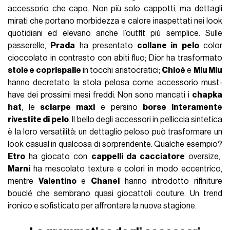
accessorio che capo. Non più solo cappotti, ma dettagli
mirati che portano morbidezza e calore inaspettati nei look
quotidiani ed elevano anche l’outfit più semplice. Sulle
passerelle,
Prada
ha presentato
collane in pelo
color
cioccolato in contrasto con abiti fluo; Dior ha trasformato
stole e coprispalle
in tocchi aristocratici;
Chloé
e
Miu Miu
hanno decretato la stola pelosa come accessorio must-
have dei prossimi mesi freddi. Non sono mancati i
chapka
hat
, le
sciarpe maxi
e persino
borse interamente
rivestite di pelo
. Il bello degli accessori in pelliccia sintetica
è la loro versatilità: un dettaglio peloso può trasformare un
look casual in qualcosa di sorprendente. Qualche esempio?
Etro
ha giocato con
cappelli da cacciatore
oversize,
Marni
ha mescolato texture e colori in modo eccentrico,
mentre
Valentino
e
Chanel
hanno introdotto rifiniture
bouclé che sembrano quasi giocattoli couture. Un trend
ironico e sofisticato per affrontare la nuova stagione.