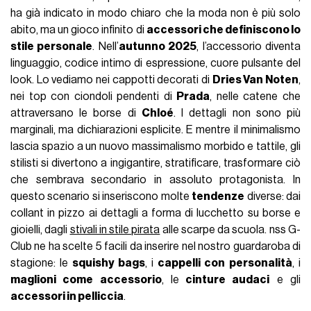
ha già indicato in modo chiaro che la moda non è più solo
abito, ma un gioco infinito di
accessori che definiscono lo
stile personale
. Nell’
autunno 2025
, l’accessorio diventa
linguaggio, codice intimo di espressione, cuore pulsante del
look. Lo vediamo nei cappotti decorati di
Dries Van Noten
,
nei top con ciondoli pendenti di
Prada
, nelle catene che
attraversano le borse di
Chloé
. I dettagli non sono più
marginali, ma dichiarazioni esplicite. E mentre il minimalismo
lascia spazio a un nuovo massimalismo morbido e tattile, gli
stilisti si divertono a ingigantire, stratificare, trasformare ciò
che sembrava secondario in assoluto protagonista. In
questo scenario si inseriscono molte
tendenze
diverse: dai
collant in pizzo ai dettagli a forma di lucchetto su borse e
gioielli, dagli
stivali in stile pirata
alle scarpe da scuola. nss G-
Club ne ha scelte 5 facili da inserire nel nostro guardaroba di
stagione: le
squishy bags
, i
cappelli con personalità
, i
maglioni come accessorio
, le
cinture audaci
e gli
accessori
in pelliccia
.