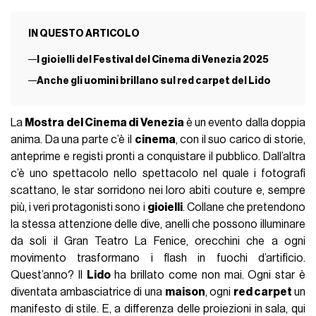
IN QUESTO ARTICOLO
I gioielli del Festival del Cinema di Venezia 2025
Anche gli uomini brillano sul red carpet del Lido
La
Mostra del Cinema di Venezia
è un evento dalla doppia
anima. Da una parte c’è il
cinema
, con il suo carico di storie,
anteprime e registi pronti a conquistare il pubblico. Dall’altra
c’è uno spettacolo nello spettacolo nel quale i fotografi
scattano, le star sorridono nei loro abiti couture e, sempre
più, i veri protagonisti sono i
gioielli
. Collane che pretendono
la stessa attenzione delle dive, anelli che possono illuminare
da soli il Gran Teatro La Fenice, orecchini che a ogni
movimento trasformano i flash in fuochi d’artificio.
Quest’anno? Il
Lido
ha brillato come non mai. Ogni star è
diventata ambasciatrice di una
maison
, ogni
red carpet
un
manifesto di stile. E, a differenza delle proiezioni in sala, qui