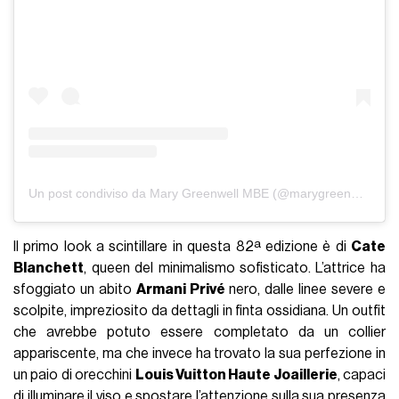
Un post condiviso da Mary Greenwell MBE (@marygreenwell)
Il primo look a scintillare in questa 82ª edizione è di
Cate
Blanchett
, queen del minimalismo sofisticato. L’attrice ha
sfoggiato un abito
Armani Privé
nero, dalle linee severe e
scolpite, impreziosito da dettagli in finta ossidiana. Un outfit
che avrebbe potuto essere completato da un collier
appariscente, ma che invece ha trovato la sua perfezione in
un paio di orecchini
Louis Vuitton Haute Joaillerie
, capaci
di illuminare il viso e spostare l’attenzione sulla sua presenza