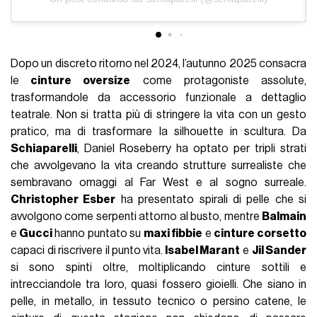
Dopo un discreto ritorno nel 2024, l’autunno 2025 consacra
le
cinture oversize
come protagoniste assolute,
trasformandole da accessorio funzionale a dettaglio
teatrale. Non si tratta più di stringere la vita con un gesto
pratico, ma di trasformare la silhouette in scultura. Da
Schiaparelli
, Daniel Roseberry ha optato per tripli strati
che avvolgevano la vita creando strutture surrealiste che
sembravano omaggi al Far West e al sogno surreale.
Christopher Esber
ha presentato spirali di pelle che si
avvolgono come serpenti attorno al busto, mentre
Balmain
e
Gucci
hanno puntato su
maxi fibbie
e
cinture corsetto
capaci di riscrivere il punto vita.
Isabel Marant
e
Jil Sander
si sono spinti oltre, moltiplicando cinture sottili e
intrecciandole tra loro, quasi fossero gioielli. Che siano in
pelle, in metallo, in tessuto tecnico o persino catene, le