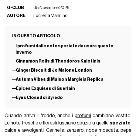
G-CLUB
05 Novembre 2025
AUTORE
Lucrezia Mannino
IN QUESTO ARTICOLO
I profumi dalle note speziate da usare questo
inverno
Cinnamon Rolls di Theodoros Kalotinis
Ginger Biscuit di Jo Malone London
Autumn Vibes di Maison Margiela Replica
Épices Exquises di Guerlain
Eyes Closed di Byredo
Quando arriva il freddo, anche i
profumi
cambiano vestito.
Le note fresche e floreali lasciano spazio a quelle
speziate
,
calde e avvolgenti. Cannella, zenzero, noce moscata, pepe