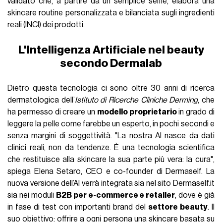
validato che, a partire da un semplice selfie, elabora una
skincare routine personalizzata e bilanciata sugli ingredienti
reali (INCI) dei prodotti.
L'Intelligenza Artificiale nel beauty
secondo Dermalab
Dietro questa tecnologia ci sono oltre 30 anni di ricerca
dermatologica dell’
Istituto di Ricerche Cliniche Derming
, che
ha permesso di creare un
modello proprietario
in grado di
leggere la pelle come farebbe un esperto, in pochi secondi e
senza margini di soggettività. "La nostra AI nasce da dati
clinici reali, non da tendenze. È una tecnologia scientifica
che restituisce alla skincare la sua parte più vera: la cura",
spiega Elena Setaro, CEO e co-founder di Dermaself. La
nuova versione dell’AI verrà integrata sia nel sito Dermaself.it
sia nei moduli
B2B per e-commerce e retailer
, dove è già
in fase di test con importanti brand del
settore beauty
. Il
suo obiettivo: offrire a ogni persona una
skincare
basata su