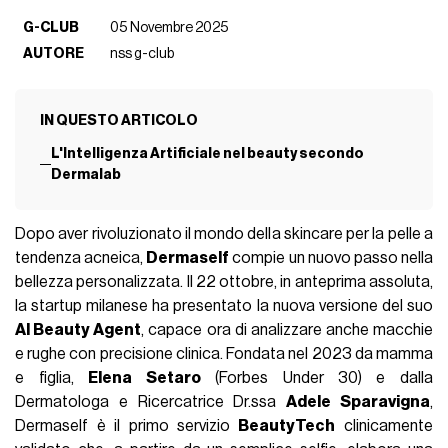
G-CLUB
05 Novembre 2025
AUTORE
nss g-club
IN QUESTO ARTICOLO
L'Intelligenza Artificiale nel beauty secondo
Dermalab
Dopo aver rivoluzionato il mondo della skincare per la pelle a
tendenza acneica,
Dermaself
compie un nuovo passo nella
bellezza personalizzata. Il 22 ottobre, in anteprima assoluta,
la startup milanese ha presentato la nuova versione del suo
AI Beauty Agent
, capace ora di analizzare anche macchie
e rughe con precisione clinica. Fondata nel 2023 da mamma
e figlia,
Elena Setaro
(Forbes Under 30) e dalla
Dermatologa e Ricercatrice Dr.ssa
Adele Sparavigna
,
Dermaself è il primo servizio
BeautyTech
clinicamente