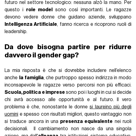
futuro nel settore tecnologico: nessuna alzò la mano. Per
questo i
role model
sono così importanti. Le ragazze
devono vedere donne che guidano aziende, sviluppano
Intelligenza Artificiale
, fanno ricerca e ricoprono ruoli di
leadership.
Da dove bisogna partire per ridurre
davvero il gender gap?
La mia risposta è che si dovrebbe includere nell’elenco
anche
la famiglia
, che purtroppo spesso indirizza in modo
inconsapevole le ragazze verso percorsi non più efficaci.
Scuola, politica e imprese
sono poi i luoghi in cui si decide
chi avrà accesso alle opportunità e al futuro. Il vero
problema è che, nonostante le donne
si laureino più degli
uomini
e spesso con risultati migliori, questo vantaggio non
si traduce ancora in una
presenza equivalente
nei ruoli
decisionali. Il cambiamento non nasce da una singola
azione, ma dall'
alleanza
tra istituzioni, sistema educativo,