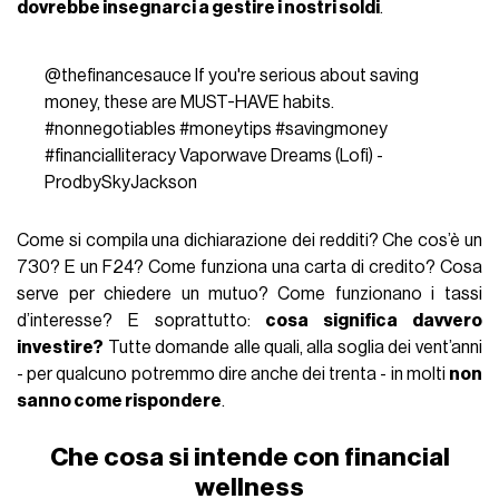
dovrebbe insegnarci a gestire i nostri soldi
.
@thefinancesauce
If you're serious about saving
money, these are MUST-HAVE habits.
#nonnegotiables
#moneytips
#savingmoney
#financialliteracy
Vaporwave Dreams (Lofi) -
ProdbySkyJackson
Come si compila una dichiarazione dei redditi? Che cos’è un
730? E un F24? Come funziona una carta di credito? Cosa
serve per chiedere un mutuo? Come funzionano i tassi
d’interesse? E soprattutto:
cosa significa davvero
investire?
Tutte domande alle quali, alla soglia dei vent’anni
- per qualcuno potremmo dire anche dei trenta - in molti
non
sanno come rispondere
.
Che cosa si intende con financial
wellness