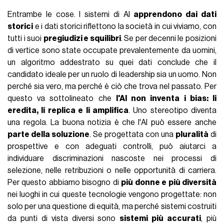
Entrambe le cose. I sistemi di AI
apprendono dai dati
storici
e i dati storici riflettono la società in cui viviamo, con
tutti i suoi
pregiudizi e squilibri
. Se per decenni le posizioni
di vertice sono state occupate prevalentemente da uomini,
un algoritmo addestrato su quei dati conclude che il
candidato ideale per un ruolo di leadership sia un uomo. Non
perché sia vero, ma perché è ciò che trova nel passato. Per
questo va sottolineato che
l'AI non inventa i bias: li
eredita, li replica e li amplifica
. Uno stereotipo diventa
una regola. La buona notizia è che l'AI può essere anche
parte della soluzione
. Se progettata con una
pluralità
di
prospettive e con adeguati controlli, può aiutarci a
individuare discriminazioni nascoste nei processi di
selezione, nelle retribuzioni o nelle opportunità di carriera.
Per questo abbiamo bisogno di
più donne e più diversità
nei luoghi in cui queste tecnologie vengono progettate: non
solo per una questione di equità, ma perché sistemi costruiti
da punti di vista diversi sono
sistemi più accurati
, più