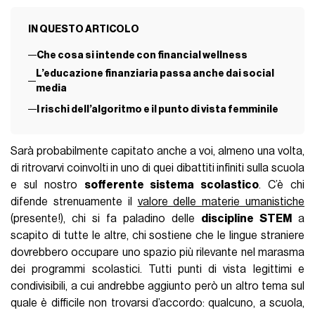
IN QUESTO ARTICOLO
Che cosa si intende con financial wellness
L’educazione finanziaria passa anche dai social
media
I rischi dell’algoritmo e il punto di vista femminile
Sarà probabilmente capitato anche a voi, almeno una volta,
di ritrovarvi coinvolti in uno di quei dibattiti infiniti sulla scuola
e sul nostro
sofferente sistema scolastico
. C’è chi
difende strenuamente il
valore delle materie umanistiche
(presente!), chi si fa paladino delle
discipline STEM
a
scapito di tutte le altre, chi sostiene che le lingue straniere
dovrebbero occupare uno spazio più rilevante nel marasma
dei programmi scolastici. Tutti punti di vista legittimi e
condivisibili, a cui andrebbe aggiunto però un altro tema sul
quale è difficile non trovarsi d’accordo: qualcuno, a scuola,