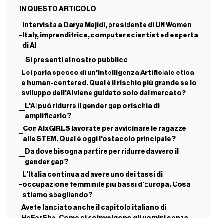
IN QUESTO ARTICOLO
Intervista a Darya Majidi, presidente di UN Women
Italy, imprenditrice, computer scientist ed esperta
di AI
Si presenti al nostro pubblico
Lei parla spesso di un'Intelligenza Artificiale etica
e human-centered. Qual è il rischio più grande se lo
sviluppo dell'AI viene guidato solo dal mercato?
L'AI può ridurre il gender gap o rischia di
amplificarlo?
Con AIxGIRLS lavorate per avvicinare le ragazze
alle STEM. Qual è oggi l'ostacolo principale?
Da dove bisogna partire per ridurre davvero il
gender gap?
L'Italia continua ad avere uno dei tassi di
occupazione femminile più bassi d'Europa. Cosa
stiamo sbagliando?
Avete lanciato anche il capitolo italiano di
HeForShe. Come si coinvolgono gli uomini senza