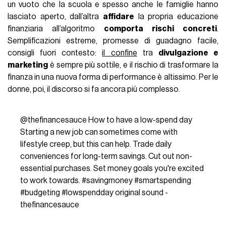
un vuoto che la scuola e spesso anche le famiglie hanno
lasciato aperto, dall’altra
affidare
la propria educazione
finanziaria all’algoritmo
comporta rischi concreti
.
Semplificazioni estreme, promesse di guadagno facile,
consigli fuori contesto:
il confine
tra
divulgazione e
marketing
è sempre più sottile, e il rischio di trasformare la
finanza in una nuova forma di performance è altissimo. Per le
donne, poi, il discorso si fa ancora più complesso.
@thefinancesauce
How to have a low-spend day
Starting a new job can sometimes come with
lifestyle creep, but this can help. Trade daily
conveniences for long-term savings. Cut out non-
essential purchases. Set money goals you're excited
to work towards.
#savingmoney
#smartspending
#budgeting
#lowspendday
original sound -
thefinancesauce