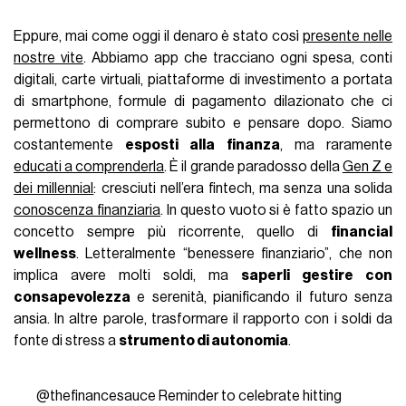
Eppure, mai come oggi il denaro è stato così
presente nelle
nostre vite
. Abbiamo app che tracciano ogni spesa, conti
digitali, carte virtuali, piattaforme di investimento a portata
di smartphone, formule di pagamento dilazionato che ci
permettono di comprare subito e pensare dopo. Siamo
costantemente
esposti alla finanza
, ma raramente
educati a comprenderla
. È il grande paradosso della
Gen Z e
dei millennial
: cresciuti nell’era fintech, ma senza una solida
conoscenza finanziaria
. In questo vuoto si è fatto spazio un
concetto sempre più ricorrente, quello di
financial
wellness
. Letteralmente “benessere finanziario”, che non
implica avere molti soldi, ma
saperli gestire con
consapevolezza
e serenità, pianificando il futuro senza
ansia. In altre parole, trasformare il rapporto con i soldi da
fonte di stress a
strumento di autonomia
.
@thefinancesauce
Reminder to celebrate hitting