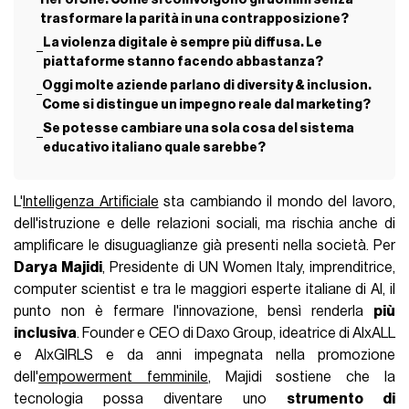
trasformare la parità in una contrapposizione?
La violenza digitale è sempre più diffusa. Le
piattaforme stanno facendo abbastanza?
Oggi molte aziende parlano di diversity & inclusion.
Come si distingue un impegno reale dal marketing?
Se potesse cambiare una sola cosa del sistema
educativo italiano quale sarebbe?
L'
Intelligenza Artificiale
sta cambiando il mondo del lavoro,
dell'istruzione e delle relazioni sociali, ma rischia anche di
amplificare le disuguaglianze già presenti nella società. Per
Darya Majidi
, Presidente di UN Women Italy, imprenditrice,
computer scientist e tra le maggiori esperte italiane di AI, il
punto non è fermare l'innovazione, bensì renderla
più
inclusiva
. Founder e CEO di Daxo Group, ideatrice di AIxALL
e AIxGIRLS e da anni impegnata nella promozione
dell'
empowerment femminile
, Majidi sostiene che la
tecnologia possa diventare uno
strumento di