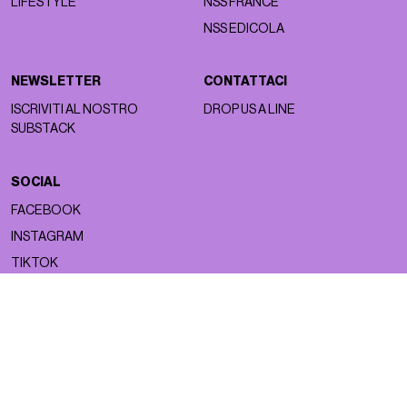
LIFESTYLE
NSS FRANCE
NSS EDICOLA
NEWSLETTER
CONTATTACI
ISCRIVITI AL NOSTRO
DROP US A LINE
SUBSTACK
SOCIAL
FACEBOOK
INSTAGRAM
TIKTOK
Copyright ©2026 nss magazine srls
- All rights reserved
nss magazine srls - P.IVA 12275110968
©2026 nss magazine testata giornalistica registrata presso il Tribunale di
Milano. Aut. n° 77 del 13/5/2022