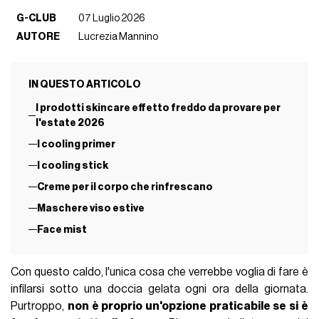
G-CLUB
07 Luglio 2026
AUTORE
Lucrezia Mannino
IN QUESTO ARTICOLO
I prodotti skincare effetto freddo da provare per
l'estate 2026
I cooling primer
I cooling stick
Creme per il corpo che rinfrescano
Maschere viso estive
Face mist
Con questo caldo, l'unica cosa che verrebbe voglia di fare è
infilarsi sotto una doccia gelata ogni ora della giornata.
Purtroppo,
non è proprio un'opzione praticabile se si è