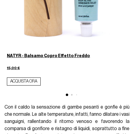
NATYR - Balsamo Copro Effetto Freddo
3
15,00 €
ACQUISTA ORA
Con il caldo la sensazione di gambe pesanti e gonfie è più
che normale. Le alte temperature, infatti, fanno dilatare i vasi
sanguigni, rallentando il ritorno venoso e favorendo la
comparsa di gonfiore e ristagno di liquidi, soprattutto a fine