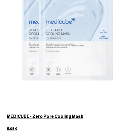
MEDICUBE - Zero Pore Cooling Mask
2
5,95 €